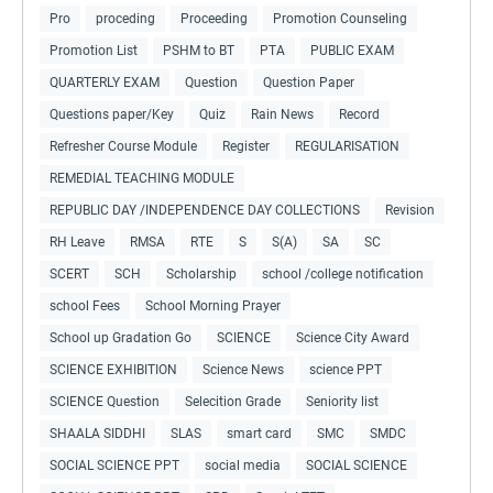
Pro
proceding
Proceeding
Promotion Counseling
Promotion List
PSHM to BT
PTA
PUBLIC EXAM
QUARTERLY EXAM
Question
Question Paper
Questions paper/Key
Quiz
Rain News
Record
Refresher Course Module
Register
REGULARISATION
REMEDIAL TEACHING MODULE
REPUBLIC DAY /INDEPENDENCE DAY COLLECTIONS
Revision
RH Leave
RMSA
RTE
S
S(A)
SA
SC
SCERT
SCH
Scholarship
school /college notification
school Fees
School Morning Prayer
School up Gradation Go
SCIENCE
Science City Award
SCIENCE EXHIBITION
Science News
science PPT
SCIENCE Question
Selecition Grade
Seniority list
SHAALA SIDDHI
SLAS
smart card
SMC
SMDC
SOCIAL SCIENCE PPT
social media
SOCIAL SCIENCE