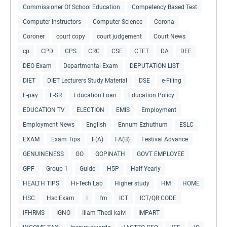
Commissioner Of School Education
Competency Based Test
Computer Instructors
Computer Science
Corona
Coroner
court copy
court judgement
Court News
cp
CPD
CPS
CRC
CSE
CTET
DA
DEE
DEO Exam
Departmental Exam
DEPUTATION LIST
DIET
DIET Lecturers Study Material
DSE
e-Filing
E-pay
E-SR
Education Loan
Education Policy
EDUCATION TV
ELECTION
EMIS
Employment
Employment News
English
Ennum Ezhuthum
ESLC
EXAM
Exam Tips
F(A)
FA(B)
Festival Advance
GENUINENESS
GO
GOPINATH
GOVT EMPLOYEE
GPF
Group 1
Guide
H5P
Half Yearly
HEALTH TIPS
Hi-Tech Lab
Higher study
HM
HOME
HSC
Hsc Exam
I
I'm
ICT
ICT/QR CODE
IFHRMS
IGNO
Illam Thedi kalvi
IMPART