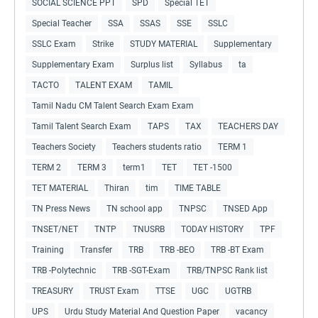
SOCIAL SCIENCE PPT
SPD
Special TET
Special Teacher
SSA
SSAS
SSE
SSLC
SSLC Exam
Strike
STUDY MATERIAL
Supplementary
Supplementary Exam
Surplus list
Syllabus
ta
TACTO
TALENT EXAM
TAMIL
Tamil Nadu CM Talent Search Exam Exam
Tamil Talent Search Exam
TAPS
TAX
TEACHERS DAY
Teachers Society
Teachers students ratio
TERM 1
TERM 2
TERM 3
term1
TET
TET -1500
TET MATERIAL
Thiran
tim
TIME TABLE
TN Press News
TN school app
TNPSC
TNSED App
TNSET/NET
TNTP
TNUSRB
TODAY HISTORY
TPF
Training
Transfer
TRB
TRB -BEO
TRB -BT Exam
TRB -Polytechnic
TRB -SGT-Exam
TRB/TNPSC Rank list
TREASURY
TRUST Exam
TTSE
UGC
UGTRB
UPS
Urdu Study Material And Question Paper
vacancy