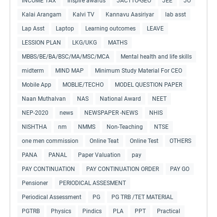
INCOME TAX
Inspire awards
JACTTO-GEO
JEE
JO
Kalai Arangam
Kalvi TV
Kannavu Aasiriyar
lab asst
Lap Asst
Laptop
Learning outcomes
LEAVE
LESSION PLAN
LKG/UKG
MATHS
MBBS/BE/BA/BSC/MA/MSC/MCA
Mental health and life skills
midterm
MIND MAP
Minimum Study Material For CEO
Mobile App
MOBLIE/TECHO
MODEL QUESTION PAPER
Naan Muthalvan
NAS
National Award
NEET
NEP-2020
news
NEWSPAPER -NEWS
NHIS
NISHTHA
nm
NMMS
Non-Teaching
NTSE
one men commission
Online Teat
Online Test
OTHERS
PANA
PANAL
Paper Valuation
pay
PAY CONTINUATION
PAY CONTINUATION ORDER
PAY GO
Pensioner
PERIODICAL ASSESMENT
Periodical Assessment
PG
PG TRB /TET MATERIAL
PGTRB
Physics
Pindics
PLA
PPT
Practical