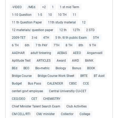
-VIDEO
/MEd.
+2
1
1 st mid Term
1-10 Question
1-5
10
10 TH
11
11 th Question Paper
11th study material
12
12 materials/ question paper
12 th
12Th
2 STD
2009-TET
3 rd
4TH
5 th /8 th public Exam
5TH
6 TH
6th
7 th PAY
7TH
8 TH
8th
9 TH
AADHAR
adult tinkering
AEBAS
AEEO
Anganvadi
Aptitude Test
ARTICLES
Award
AWD
BANK
BEd
BEO
Bio-metric
Biology
Bonus
BOOK
Bridge Course
Bridge Course Work Sheet
BRTE
BT Asst
Budget
Bus Pass
CALENDER
CBSC
CCE
centerl govt employee
Central Universitiy CU-CET
CEO/DEO
CET
CHEMISTRY
Chief Minister Talent Search Exam
Club Activities
CM CELL/RTI
CM/ minister
Collector
College