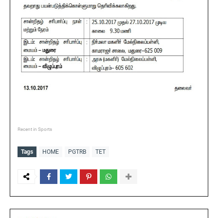
Recent in Sports
Tags
HOME
PGTRB
TET