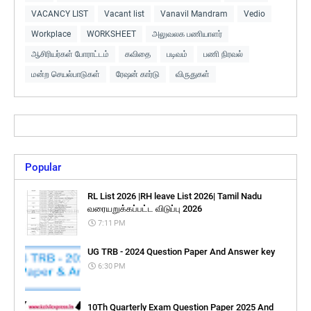
VACANCY LIST
Vacant list
Vanavil Mandram
Vedio
Workplace
WORKSHEET
அலுவலக பணியாளர்
ஆசிரியர்கள் போராட்டம்
கவிதை
படிவம்
பணி நிரவல்
மன்ற செயல்பாடுகள்
ரேஷன் கார்டு
விருதுகள்
Popular
RL List 2026 |RH leave List 2026| Tamil Nadu
வரையறுக்கப்பட்ட விடுப்பு 2026
7:11 PM
UG TRB - 2024 Question Paper And Answer key
6:30 PM
10Th Quarterly Exam Question Paper 2025 And