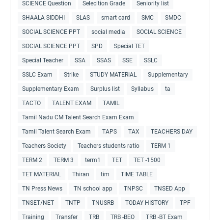
SCIENCE Question
Selecition Grade
Seniority list
SHAALA SIDDHI
SLAS
smart card
SMC
SMDC
SOCIAL SCIENCE PPT
social media
SOCIAL SCIENCE
SOCIAL SCIENCE PPT
SPD
Special TET
Special Teacher
SSA
SSAS
SSE
SSLC
SSLC Exam
Strike
STUDY MATERIAL
Supplementary
Supplementary Exam
Surplus list
Syllabus
ta
TACTO
TALENT EXAM
TAMIL
Tamil Nadu CM Talent Search Exam Exam
Tamil Talent Search Exam
TAPS
TAX
TEACHERS DAY
Teachers Society
Teachers students ratio
TERM 1
TERM 2
TERM 3
term1
TET
TET -1500
TET MATERIAL
Thiran
tim
TIME TABLE
TN Press News
TN school app
TNPSC
TNSED App
TNSET/NET
TNTP
TNUSRB
TODAY HISTORY
TPF
Training
Transfer
TRB
TRB -BEO
TRB -BT Exam