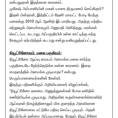
என்பதுதான் இதற்கான காரணம்.
முகேஷ் அம்பானியின் மகன் யாரை திருமணம் செய்கிறார்?
இதன் பின்தான், இத்திட்டம் தேனி மாவட்ட போடி மேற்கு
மலைக்கு 2010 ஆம் ஆண்டு இடமாறியது. அதற்கு மத்திய
சுற்றுசுழல் அமைச்சகமும் அனுமதி அளித்தது. மரங்கள்
வெட்டப்பட கூடாது; அப்பகுதியில் உள்ள காட்டிற்கு எந்த
சேதமும் ஏற்படுத்தக் கூடாது என்று வலியுறுத்தப்பட்டது.
நியூட்ரினோவும், மலை பகுதியும்:
நியூட்ரினோ ஆய்வு மையம் அமைக்க மலை சார்ந்த
பகுதியையே தேர்ந்தெடுக்க என்ன காரணம். இதை
சமதளத்தில் அமைக்க முடியாதா? என்பது
பெரும்பாலானவர்களின் கேள்வி.
இதற்கு பதிலளிக்கும் அறிவியலாளர் விஜய்சங்கர்,
"நியூட்ரினோ ஏனைய அணுத்துகள்கள் போல எளிதில்
கண்டுபிடிக்க முடியாது. அதிநவீன கருவிகளைக்கொண்டு
ஆய்வுகள் நிகழ்த்தினாலும் மிக குறைந்த அளவிலான
நியூட்ரினோவை மட்டுமே பதிவு செய்ய முடியும். அதன்
இயற்பியல் தன்மை அப்படியானது. மேலும், நியூட்ரினோ