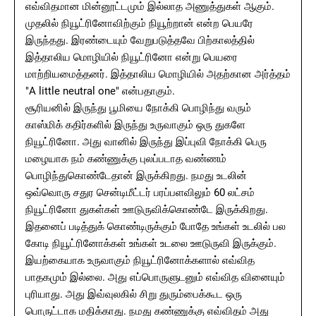
எவ்விதமான மின்னூட்டமும் இல்லாத அணுத்துகள் ஆகும்.
முதலில் நியூட்ரினோவிற்கும் நியூற்றான் என்ற பெயரே
இருந்தது. இரண்டையும் வேறுபடுத்தவே பிற்காலத்தில்
இத்தாலிய மொழியில் நியூட்ரினோ என்று பெயரை
மாற்றியமைத்தனர். இத்தாலிய மொழியில் அதற்கான அர்த்தம்
"A little neutral one" என்பதாகும்.
சூரியனில் இருந்து பூமியை நோக்கி பொழிந்து வரும்
காஸ்மிக் கதிர்களில் இருந்து உருவாகும் ஒரு துகளே
நியூட்ரினோ. அது வானில் இருந்து இப்புவி நோக்கி பெரு
மழையாக நம் கண்ணுக்கு புலப்படாத வண்ணம்
பொழிந்துகொண்டேதான் இருக்கிறது. நமது உடலின்
ஒவ்வொரு சதுர சென்டிமீட்டர் பரப்பளவிலும் 60 லட்சம்
நியூட்ரினோ துகள்கள் ஊடுருவிக்கொண்டே இருக்கிறது.
இதனைப் படித்துக் கொண்டிருக்கும் போதே உங்கள் உடலில் பல
கோடி நியூட்ரினோக்கள் உங்கள் உடலை ஊடுருவி இருக்கும்.
இயற்கையாக உருவாகும் நியூட்ரினோக்களால் எவ்வித
பாதகமும் இல்லை. அது எப்பொருளுடனும் எவ்வித வினையும்
புரியாது. அது இவ்வுலகில் சிறு துரும்பைக்கூட ஒரு
பொருட்டாக மதிக்காது. நமது கண்ணுக்கு எவ்விதம் அது