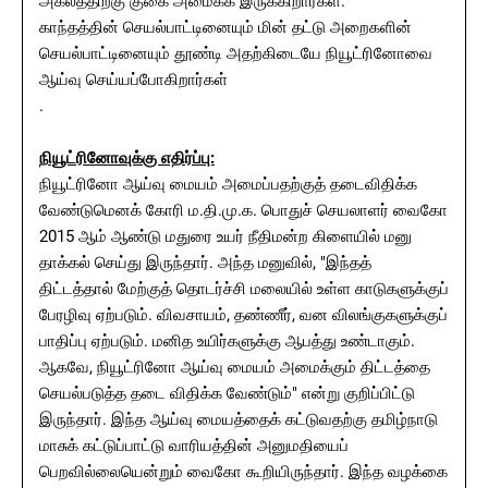
அகலத்திற்கு குகை அமைக்க இருக்கிறார்கள்.
காந்தத்தின் செயல்பாட்டினையும் மின் தட்டு அறைகளின்
செயல்பாட்டினையும் தூண்டி அதற்கிடையே நியூட்ரினோவை
ஆய்வு செய்யப்போகிறார்கள்
.
நியூட்ரினோவுக்கு எதிர்ப்பு:
நியூட்ரினோ ஆய்வு மையம் அமைப்பதற்குத் தடைவிதிக்க
வேண்டுமெனக் கோரி ம.தி.மு.க. பொதுச் செயலாளர் வைகோ
2015 ஆம் ஆண்டு மதுரை உயர் நீதிமன்ற கிளையில் மனு
தாக்கல் செய்து இருந்தார். அந்த மனுவில், "இந்தத்
திட்டத்தால் மேற்குத் தொடர்ச்சி மலையில் உள்ள காடுகளுக்குப்
பேரழிவு ஏற்படும். விவசாயம், தண்ணீர், வன விலங்குகளுக்குப்
பாதிப்பு ஏற்படும். மனித உயிர்களுக்கு ஆபத்து உண்டாகும்.
ஆகவே, நியூட்ரினோ ஆய்வு மையம் அமைக்கும் திட்டத்தை
செயல்படுத்த தடை விதிக்க வேண்டும்" என்று குறிப்பிட்டு
இருந்தார். இந்த ஆய்வு மையத்தைக் கட்டுவதற்கு தமிழ்நாடு
மாசுக் கட்டுப்பாட்டு வாரியத்தின் அனுமதியைப்
பெறவில்லையென்றும் வைகோ கூறியிருந்தார். இந்த வழக்கை