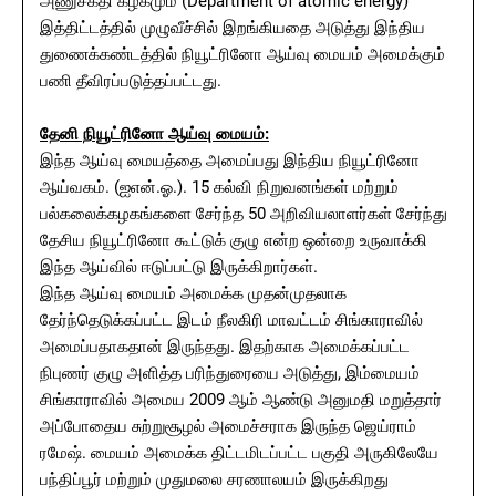
அணுசக்தி கழகமும் (Department of atomic energy)
இத்திட்டத்தில் முழுவீச்சில் இறங்கியதை அடுத்து இந்திய
துணைக்கண்டத்தில் நியூட்ரினோ ஆய்வு மையம் அமைக்கும்
பணி தீவிரப்படுத்தப்பட்டது.
தேனி நியூட்ரினோ ஆய்வு மையம்:
இந்த ஆய்வு மையத்தை அமைப்பது இந்திய நியூட்ரினோ
ஆய்வகம். (ஐஎன்.ஓ.). 15 கல்வி நிறுவனங்கள் மற்றும்
பல்கலைக்கழகங்களை சேர்ந்த 50 அறிவியலாளர்கள் சேர்ந்து
தேசிய நியூட்ரினோ கூட்டுக் குழு என்ற ஒன்றை உருவாக்கி
இந்த ஆய்வில் ஈடுப்பட்டு இருக்கிறார்கள்.
இந்த ஆய்வு மையம் அமைக்க முதன்முதலாக
தேர்ந்தெடுக்கப்பட்ட இடம் நீலகிரி மாவட்டம் சிங்காராவில்
அமைப்பதாகதான் இருந்தது. இதற்காக அமைக்கப்பட்ட
நிபுணர் குழு அளித்த பரிந்துரையை அடுத்து, இம்மையம்
சிங்காராவில் அமைய 2009 ஆம் ஆண்டு அனுமதி மறுத்தார்
அப்போதைய சுற்றுசூழல் அமைச்சராக இருந்த ஜெய்ராம்
ரமேஷ். மையம் அமைக்க திட்டமிடப்பட்ட பகுதி அருகிலேயே
பந்திப்பூர் மற்றும் முதுமலை சரணாலயம் இருக்கிறது