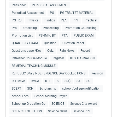
Pensioner
PERIODICAL ASSESMENT
Periodical Assessment
PG
PG TRB /TET MATERIAL
PGTRB
Physics
Pindics
PLA
PPT
Practical
Pro
proceding
Proceeding
Promotion Counseling
Promotion List
PSHM to BT
PTA
PUBLIC EXAM
QUARTERLY EXAM
Question
Question Paper
Questions paper/Key
Quiz
Rain News
Record
Refresher Course Module
Register
REGULARISATION
REMEDIAL TEACHING MODULE
REPUBLIC DAY /INDEPENDENCE DAY COLLECTIONS
Revision
RH Leave
RMSA
RTE
S
S(A)
SA
SC
SCERT
SCH
Scholarship
school /college notification
school Fees
School Morning Prayer
School up Gradation Go
SCIENCE
Science City Award
SCIENCE EXHIBITION
Science News
science PPT