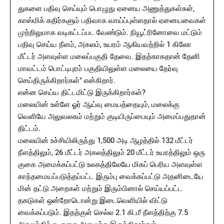
துகளை பதிவு செய்யும் பொழுது ஏனைய அணுத்துகள்கள்,
காஸ்மிக் கதிர்களும் பதிவாக வாய்ப்புள்ளதால் ஏனையவைகள்
முற்றிலுமாக வடிகட்டப்பட வேண்டும். நியூட்ரினோவை மட்டும்
பதிவு செய்ய நீளம், அகலம், உயரம் ஆகியவற்றில் 1 கிலோ
மீட்டர் அளவுள்ள மலைப்பகுதி தேவை. இதற்காகதான் தேனி
மாவட்டம் பொட்டிபுரம் பகுதியிலுள்ள மலையை தேர்வு
செய்திருக்கிறார்கள்" என்கிறார்.
என்ன செய்ய திட்டமிட்டு இருக்கிறார்கள்?
மலையின் உள்ளே ஓர் ஆய்வு மையத்தையும், மலைக்கு
வெளியே அலுவலகம் மற்றும் குடியிருப்பையும் அமைப்பதுதான்
திட்டம்.
மலையின் உச்சியிலிருந்து 1,500 அடி ஆழத்தில் 132 மீட்டர்
நீளத்திலும், 26 மீட்டர் அகலத்திலும் 20 மீட்டர் உயரத்திலும் ஒரு
குகை அமைக்கப்பட்டு உலகத்திலேயே மிகப் பெரிய அளவுள்ள
காந்தமையப்படுத்தப்பட்ட இரும்பு வைக்கப்பட்டு அதனிடையே
மின் தட்டு அறைகள் மற்றும் இரும்பினால் செய்யப்பட்ட
தகடுகள் ஒன்றோடொன்று இடைவெளியில் விட்டு
வைக்கப்படும். இதற்குள் செல்ல 2.1 கி.மீ நீளத்திற்கு 7.5