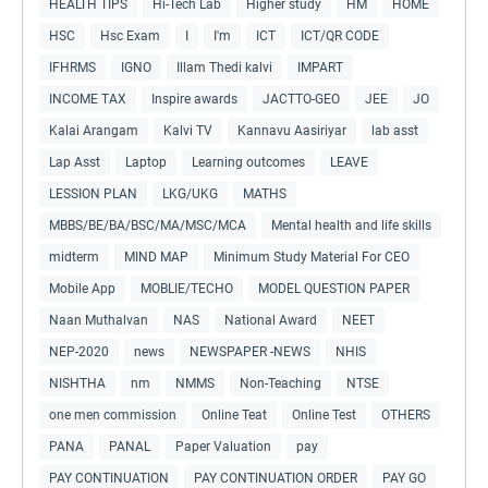
HEALTH TIPS
Hi-Tech Lab
Higher study
HM
HOME
HSC
Hsc Exam
I
I'm
ICT
ICT/QR CODE
IFHRMS
IGNO
Illam Thedi kalvi
IMPART
INCOME TAX
Inspire awards
JACTTO-GEO
JEE
JO
Kalai Arangam
Kalvi TV
Kannavu Aasiriyar
lab asst
Lap Asst
Laptop
Learning outcomes
LEAVE
LESSION PLAN
LKG/UKG
MATHS
MBBS/BE/BA/BSC/MA/MSC/MCA
Mental health and life skills
midterm
MIND MAP
Minimum Study Material For CEO
Mobile App
MOBLIE/TECHO
MODEL QUESTION PAPER
Naan Muthalvan
NAS
National Award
NEET
NEP-2020
news
NEWSPAPER -NEWS
NHIS
NISHTHA
nm
NMMS
Non-Teaching
NTSE
one men commission
Online Teat
Online Test
OTHERS
PANA
PANAL
Paper Valuation
pay
PAY CONTINUATION
PAY CONTINUATION ORDER
PAY GO