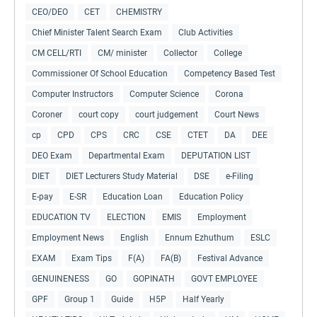
CEO/DEO
CET
CHEMISTRY
Chief Minister Talent Search Exam
Club Activities
CM CELL/RTI
CM/ minister
Collector
College
Commissioner Of School Education
Competency Based Test
Computer Instructors
Computer Science
Corona
Coroner
court copy
court judgement
Court News
cp
CPD
CPS
CRC
CSE
CTET
DA
DEE
DEO Exam
Departmental Exam
DEPUTATION LIST
DIET
DIET Lecturers Study Material
DSE
e-Filing
E-pay
E-SR
Education Loan
Education Policy
EDUCATION TV
ELECTION
EMIS
Employment
Employment News
English
Ennum Ezhuthum
ESLC
EXAM
Exam Tips
F(A)
FA(B)
Festival Advance
GENUINENESS
GO
GOPINATH
GOVT EMPLOYEE
GPF
Group 1
Guide
H5P
Half Yearly