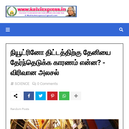
நியூட்ரினோ திட்டத்திற்கு தேனியை
தேர்ந்தெடுக்க காரணம் என்ன? -
விரிவான அலசல்
SCIENCE
0 Comments
Random Posts