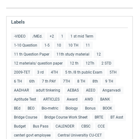
Labels
-VIDEO
/MEd.
+2
1
1 st mid Term
1-10 Question
1-5
10
10 TH
11
11 th Question Paper
11th study material
12
12 materials/ question paper
12 th
12Th
2 STD
2009-TET
3 rd
4TH
5 th /8 th public Exam
5TH
6 TH
6th
7 th PAY
7TH
8 TH
8th
9 TH
AADHAR
adult tinkering
AEBAS
AEEO
Anganvadi
Aptitude Test
ARTICLES
Award
AWD
BANK
BEd
BEO
Bio-metric
Biology
Bonus
BOOK
Bridge Course
Bridge Course Work Sheet
BRTE
BT Asst
Budget
Bus Pass
CALENDER
CBSC
CCE
centerl govt employee
Central Universitiy CU-CET