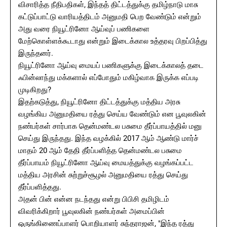
விசாரித்த நீதிபதிகள், இந்தத் திட்டத்துக்கு தமிழ்நாடு மாசு
கட்டுப்பாட்டு வாரியத்திடம் அனுமதி பெற வேண்டும் என்றும்
அது வரை நியூட்ரினோ ஆய்வுப் பணிகளை
மேற்கொள்ளக்கூடாது என்றும் இடைக்கால உத்தரவு பிறப்பித்து
இருந்தனர்.
நியூட்ரினோ ஆய்வு மையப் பணிகளுக்கு இடைக்காலத் தடை
ஃபின்லாந்து மக்களால் எப்போதும் மகிழ்வாக இருக்க எப்படி
முடிகிறது?
இதற்கடுத்து, நியூட்ரினோ திட்டத்துக்கு மத்திய அரசு
வழங்கிய அனுமதியை ரத்து செய்ய வேண்டும் என பூவுலகின்
நண்பர்கள் சார்பாக தென்மண்டல பசுமை தீர்ப்பாயத்தில் மனு
செய்து இருந்தது. இந்த வழக்கில் 2017 ஆம் ஆண்டு மார்ச்
மாதம் 20 ஆம் தேதி தீர்ப்பளித்த தென்மண்டல பசுமை
தீர்ப்பாயம் நியூட்ரினோ ஆய்வு மையத்துக்கு வழங்கப்பட்ட
மத்திய அரசின் சுற்றுச்சூழல் அனுமதியை ரத்து செய்து
தீர்ப்பளித்தது.
அதன் பின் என்ன நடந்தது என்று பிபிசி தமிழிடம்
விவரிக்கிறார் பூவுலகின் நண்பர்கள் அமைப்பின்
ஒருங்கிணைப்பாளர் பொறியாளர் சுந்தராஜன், "இந்த ரத்து