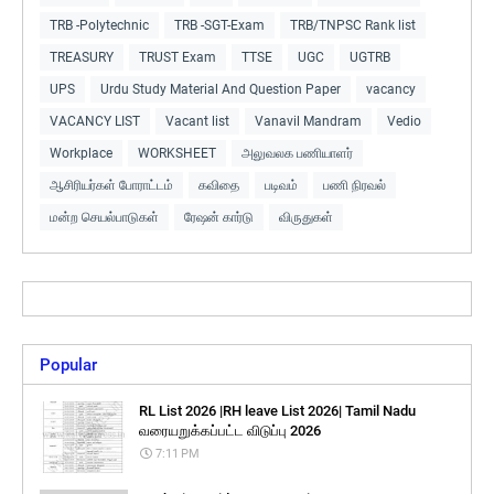
TRB -Polytechnic
TRB -SGT-Exam
TRB/TNPSC Rank list
TREASURY
TRUST Exam
TTSE
UGC
UGTRB
UPS
Urdu Study Material And Question Paper
vacancy
VACANCY LIST
Vacant list
Vanavil Mandram
Vedio
Workplace
WORKSHEET
அலுவலக பணியாளர்
ஆசிரியர்கள் போராட்டம்
கவிதை
படிவம்
பணி நிரவல்
மன்ற செயல்பாடுகள்
ரேஷன் கார்டு
விருதுகள்
Popular
RL List 2026 |RH leave List 2026| Tamil Nadu
வரையறுக்கப்பட்ட விடுப்பு 2026
7:11 PM