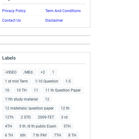
Privacy Policy
Term And Conditions
Contact Us
Disclaimer
Labels
-VIDEO
/MEd.
+2
1
1 st mid Term
1-10 Question
1-5
10
10 TH
11
11 th Question Paper
11th study material
12
12 materials/ question paper
12 th
12Th
2 STD
2009-TET
3 rd
4TH
5 th /8 th public Exam
5TH
6 TH
6th
7 th PAY
7TH
8 TH