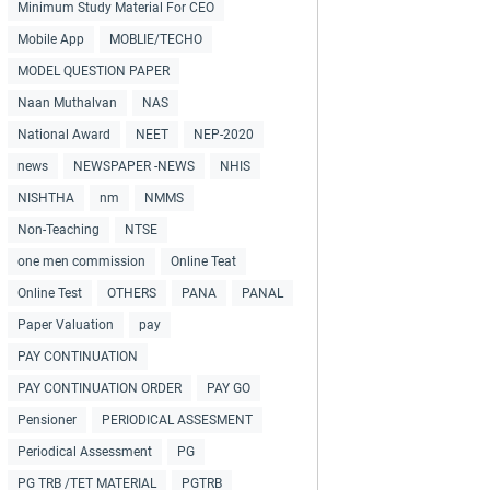
Minimum Study Material For CEO
Mobile App
MOBLIE/TECHO
MODEL QUESTION PAPER
Naan Muthalvan
NAS
National Award
NEET
NEP-2020
news
NEWSPAPER -NEWS
NHIS
NISHTHA
nm
NMMS
Non-Teaching
NTSE
one men commission
Online Teat
Online Test
OTHERS
PANA
PANAL
Paper Valuation
pay
PAY CONTINUATION
PAY CONTINUATION ORDER
PAY GO
Pensioner
PERIODICAL ASSESMENT
Periodical Assessment
PG
PG TRB /TET MATERIAL
PGTRB