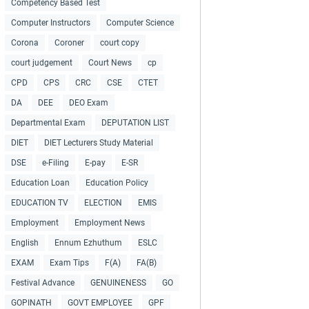
Competency Based Test
Computer Instructors
Computer Science
Corona
Coroner
court copy
court judgement
Court News
cp
CPD
CPS
CRC
CSE
CTET
DA
DEE
DEO Exam
Departmental Exam
DEPUTATION LIST
DIET
DIET Lecturers Study Material
DSE
e-Filing
E-pay
E-SR
Education Loan
Education Policy
EDUCATION TV
ELECTION
EMIS
Employment
Employment News
English
Ennum Ezhuthum
ESLC
EXAM
Exam Tips
F(A)
FA(B)
Festival Advance
GENUINENESS
GO
GOPINATH
GOVT EMPLOYEE
GPF