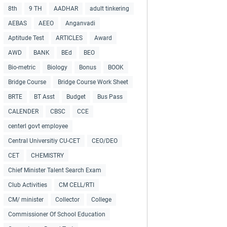
8th
9 TH
AADHAR
adult tinkering
AEBAS
AEEO
Anganvadi
Aptitude Test
ARTICLES
Award
AWD
BANK
BEd
BEO
Bio-metric
Biology
Bonus
BOOK
Bridge Course
Bridge Course Work Sheet
BRTE
BT Asst
Budget
Bus Pass
CALENDER
CBSC
CCE
centerl govt employee
Central Universitiy CU-CET
CEO/DEO
CET
CHEMISTRY
Chief Minister Talent Search Exam
Club Activities
CM CELL/RTI
CM/ minister
Collector
College
Commissioner Of School Education