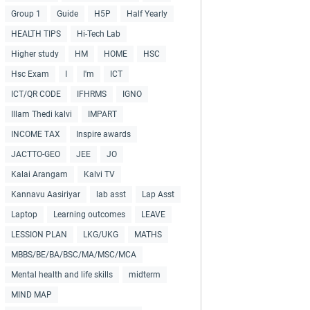
Group 1
Guide
H5P
Half Yearly
HEALTH TIPS
Hi-Tech Lab
Higher study
HM
HOME
HSC
Hsc Exam
I
I'm
ICT
ICT/QR CODE
IFHRMS
IGNO
Illam Thedi kalvi
IMPART
INCOME TAX
Inspire awards
JACTTO-GEO
JEE
JO
Kalai Arangam
Kalvi TV
Kannavu Aasiriyar
lab asst
Lap Asst
Laptop
Learning outcomes
LEAVE
LESSION PLAN
LKG/UKG
MATHS
MBBS/BE/BA/BSC/MA/MSC/MCA
Mental health and life skills
midterm
MIND MAP