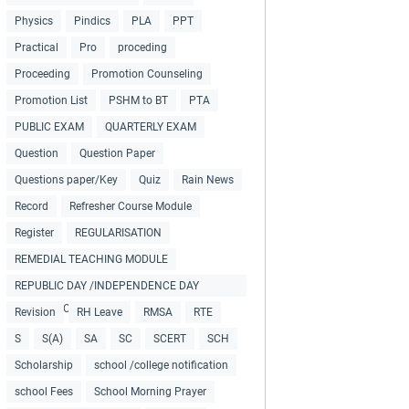
Physics
Pindics
PLA
PPT
Practical
Pro
proceding
Proceeding
Promotion Counseling
Promotion List
PSHM to BT
PTA
PUBLIC EXAM
QUARTERLY EXAM
Question
Question Paper
Questions paper/Key
Quiz
Rain News
Record
Refresher Course Module
Register
REGULARISATION
REMEDIAL TEACHING MODULE
REPUBLIC DAY /INDEPENDENCE DAY
COLLECTIONS
Revision
RH Leave
RMSA
RTE
S
S(A)
SA
SC
SCERT
SCH
Scholarship
school /college notification
school Fees
School Morning Prayer