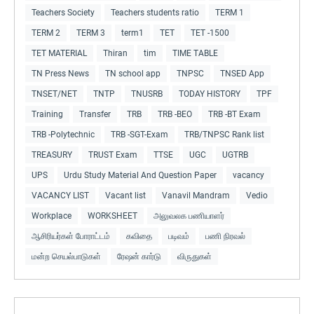
Teachers Society
Teachers students ratio
TERM 1
TERM 2
TERM 3
term1
TET
TET -1500
TET MATERIAL
Thiran
tim
TIME TABLE
TN Press News
TN school app
TNPSC
TNSED App
TNSET/NET
TNTP
TNUSRB
TODAY HISTORY
TPF
Training
Transfer
TRB
TRB -BEO
TRB -BT Exam
TRB -Polytechnic
TRB -SGT-Exam
TRB/TNPSC Rank list
TREASURY
TRUST Exam
TTSE
UGC
UGTRB
UPS
Urdu Study Material And Question Paper
vacancy
VACANCY LIST
Vacant list
Vanavil Mandram
Vedio
Workplace
WORKSHEET
அலுவலக பணியாளர்
ஆசிரியர்கள் போராட்டம்
கவிதை
படிவம்
பணி நிரவல்
மன்ற செயல்பாடுகள்
ரேஷன் கார்டு
விருதுகள்