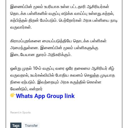
இணைப்பின் மூலம் உபரியாக உள்ள பட்டதாரி ஆசிரியர்கள்
தொடக்க பள்ளிகளில் வகுப்பு எடுக்க வாய்ப்பு உள்ளது.கற்றல்,
கற்பித்தல் திறன் மேம்படும். பெற்றோர்கள் அரசு பள்ளியை நாடி
வருவார்கள்.
கிராமப்புறங்களை மையப்படுத்தியே தொடக்க பள்ளிகள்
அமைந்துள்ளன. இணைப்பின் மூலம் பள்ளிகளுக்கு
இடையேயான துாரம் அதிகரிக்கும்.
ஒன்று முதல் 10-ம் வகுப்பு வரை ஒரே தலைமை ஆசிரியர் கீழ்
வருவதால், உயர்கல்வியில் போதிய கவனம் செலுத்த முடியாத
நிலை ஏற்படும். இவற்றையும் அரசு கருத்தில் கொள்ள
வேண்டும், என்றார்
Whats App Group link
Recent in Sports
Tags
Transfer