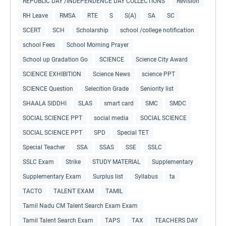
REPUBLIC DAY /INDEPENDENCE DAY COLLECTIONS
Revision
RH Leave
RMSA
RTE
S
S(A)
SA
SC
SCERT
SCH
Scholarship
school /college notification
school Fees
School Morning Prayer
School up Gradation Go
SCIENCE
Science City Award
SCIENCE EXHIBITION
Science News
science PPT
SCIENCE Question
Selecition Grade
Seniority list
SHAALA SIDDHI
SLAS
smart card
SMC
SMDC
SOCIAL SCIENCE PPT
social media
SOCIAL SCIENCE
SOCIAL SCIENCE PPT
SPD
Special TET
Special Teacher
SSA
SSAS
SSE
SSLC
SSLC Exam
Strike
STUDY MATERIAL
Supplementary
Supplementary Exam
Surplus list
Syllabus
ta
TACTO
TALENT EXAM
TAMIL
Tamil Nadu CM Talent Search Exam Exam
Tamil Talent Search Exam
TAPS
TAX
TEACHERS DAY