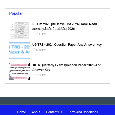
Popular
RL List 2026 |RH leave List 2026| Tamil Nadu
வரையறுக்கப்பட்ட விடுப்பு 2026
7:11 PM
UG TRB - 2024 Question Paper And Answer key
6:30 PM
10Th Quarterly Exam Question Paper 2025 And
Answer Key
7:22 PM
Home
About
Contact Us
Term And Conditions