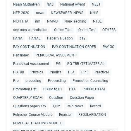
Naan Muthalvan
NAS
National Award
NEET
NEP-2020
news
NEWSPAPER -NEWS
NHIS
NISHTHA
nm
NMMS
Non-Teaching
NTSE
one men commission
Online Teat
Online Test
OTHERS
PANA
PANAL
Paper Valuation
pay
PAY CONTINUATION
PAY CONTINUATION ORDER
PAY GO
Pensioner
PERIODICAL ASSESMENT
Periodical Assessment
PG
PG TRB /TET MATERIAL
PGTRB
Physics
Pindics
PLA
PPT
Practical
Pro
proceding
Proceeding
Promotion Counseling
Promotion List
PSHM to BT
PTA
PUBLIC EXAM
QUARTERLY EXAM
Question
Question Paper
Questions paper/Key
Quiz
Rain News
Record
Refresher Course Module
Register
REGULARISATION
REMEDIAL TEACHING MODULE