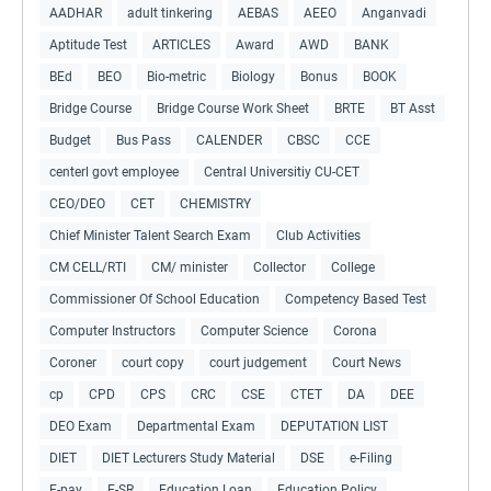
AADHAR
adult tinkering
AEBAS
AEEO
Anganvadi
Aptitude Test
ARTICLES
Award
AWD
BANK
BEd
BEO
Bio-metric
Biology
Bonus
BOOK
Bridge Course
Bridge Course Work Sheet
BRTE
BT Asst
Budget
Bus Pass
CALENDER
CBSC
CCE
centerl govt employee
Central Universitiy CU-CET
CEO/DEO
CET
CHEMISTRY
Chief Minister Talent Search Exam
Club Activities
CM CELL/RTI
CM/ minister
Collector
College
Commissioner Of School Education
Competency Based Test
Computer Instructors
Computer Science
Corona
Coroner
court copy
court judgement
Court News
cp
CPD
CPS
CRC
CSE
CTET
DA
DEE
DEO Exam
Departmental Exam
DEPUTATION LIST
DIET
DIET Lecturers Study Material
DSE
e-Filing
E-pay
E-SR
Education Loan
Education Policy