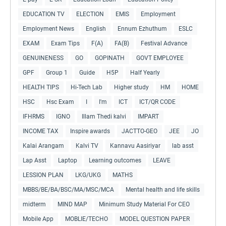
EDUCATION TV
ELECTION
EMIS
Employment
Employment News
English
Ennum Ezhuthum
ESLC
EXAM
Exam Tips
F(A)
FA(B)
Festival Advance
GENUINENESS
GO
GOPINATH
GOVT EMPLOYEE
GPF
Group 1
Guide
H5P
Half Yearly
HEALTH TIPS
Hi-Tech Lab
Higher study
HM
HOME
HSC
Hsc Exam
I
I'm
ICT
ICT/QR CODE
IFHRMS
IGNO
Illam Thedi kalvi
IMPART
INCOME TAX
Inspire awards
JACTTO-GEO
JEE
JO
Kalai Arangam
Kalvi TV
Kannavu Aasiriyar
lab asst
Lap Asst
Laptop
Learning outcomes
LEAVE
LESSION PLAN
LKG/UKG
MATHS
MBBS/BE/BA/BSC/MA/MSC/MCA
Mental health and life skills
midterm
MIND MAP
Minimum Study Material For CEO
Mobile App
MOBLIE/TECHO
MODEL QUESTION PAPER