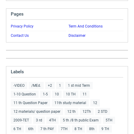
Pages
Privacy Policy
Term And Conditions
Contact Us
Disclaimer
Labels
-VIDEO
/MEd.
+2
1
1 st mid Term
1-10 Question
1-5
10
10 TH
11
11 th Question Paper
11th study material
12
12 materials/ question paper
12 th
12Th
2 STD
2009-TET
3 rd
4TH
5 th /8 th public Exam
5TH
6 TH
6th
7 th PAY
7TH
8 TH
8th
9 TH