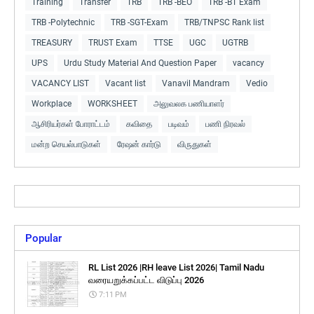
Training
Transfer
TRB
TRB -BEO
TRB -BT Exam
TRB -Polytechnic
TRB -SGT-Exam
TRB/TNPSC Rank list
TREASURY
TRUST Exam
TTSE
UGC
UGTRB
UPS
Urdu Study Material And Question Paper
vacancy
VACANCY LIST
Vacant list
Vanavil Mandram
Vedio
Workplace
WORKSHEET
அலுவலக பணியாளர்
ஆசிரியர்கள் போராட்டம்
கவிதை
படிவம்
பணி நிரவல்
மன்ற செயல்பாடுகள்
ரேஷன் கார்டு
விருதுகள்
Popular
RL List 2026 |RH leave List 2026| Tamil Nadu
வரையறுக்கப்பட்ட விடுப்பு 2026
7:11 PM