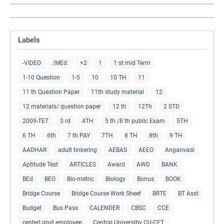
Labels
-VIDEO
/MEd.
+2
1
1 st mid Term
1-10 Question
1-5
10
10 TH
11
11 th Question Paper
11th study material
12
12 materials/ question paper
12 th
12Th
2 STD
2009-TET
3 rd
4TH
5 th /8 th public Exam
5TH
6 TH
6th
7 th PAY
7TH
8 TH
8th
9 TH
AADHAR
adult tinkering
AEBAS
AEEO
Anganvadi
Aptitude Test
ARTICLES
Award
AWD
BANK
BEd
BEO
Bio-metric
Biology
Bonus
BOOK
Bridge Course
Bridge Course Work Sheet
BRTE
BT Asst
Budget
Bus Pass
CALENDER
CBSC
CCE
centerl govt employee
Central Universitiy CU-CET