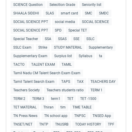
SCIENCE Question
Selecition Grade
Seniority list
SHAALA SIDDHI
SLAS
smart card
SMC
SMDC
SOCIAL SCIENCE PPT
social media
SOCIAL SCIENCE
SOCIAL SCIENCE PPT
SPD
Special TET
Special Teacher
SSA
SSAS
SSE
SSLC
SSLC Exam
Strike
STUDY MATERIAL
Supplementary
Supplementary Exam
Surplus list
Syllabus
ta
TACTO
TALENT EXAM
TAMIL
Tamil Nadu CM Talent Search Exam Exam
Tamil Talent Search Exam
TAPS
TAX
TEACHERS DAY
Teachers Society
Teachers students ratio
TERM 1
TERM 2
TERM 3
term1
TET
TET -1500
TET MATERIAL
Thiran
tim
TIME TABLE
TN Press News
TN school app
TNPSC
TNSED App
TNSET/NET
TNTP
TNUSRB
TODAY HISTORY
TPF