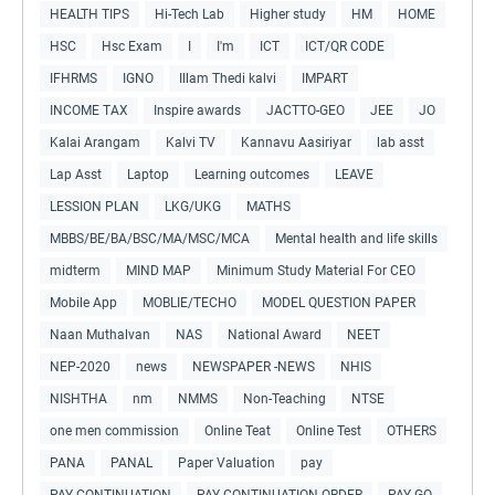
HEALTH TIPS
Hi-Tech Lab
Higher study
HM
HOME
HSC
Hsc Exam
I
I'm
ICT
ICT/QR CODE
IFHRMS
IGNO
Illam Thedi kalvi
IMPART
INCOME TAX
Inspire awards
JACTTO-GEO
JEE
JO
Kalai Arangam
Kalvi TV
Kannavu Aasiriyar
lab asst
Lap Asst
Laptop
Learning outcomes
LEAVE
LESSION PLAN
LKG/UKG
MATHS
MBBS/BE/BA/BSC/MA/MSC/MCA
Mental health and life skills
midterm
MIND MAP
Minimum Study Material For CEO
Mobile App
MOBLIE/TECHO
MODEL QUESTION PAPER
Naan Muthalvan
NAS
National Award
NEET
NEP-2020
news
NEWSPAPER -NEWS
NHIS
NISHTHA
nm
NMMS
Non-Teaching
NTSE
one men commission
Online Teat
Online Test
OTHERS
PANA
PANAL
Paper Valuation
pay
PAY CONTINUATION
PAY CONTINUATION ORDER
PAY GO