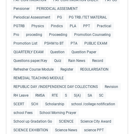
Pensioner
PERIODICAL ASSESMENT
Periodical Assessment
PG
PG TRB /TET MATERIAL
PGTRB
Physics
Pindics
PLA
PPT
Practical
Pro
proceding
Proceeding
Promotion Counseling
Promotion List
PSHM to BT
PTA
PUBLIC EXAM
QUARTERLY EXAM
Question
Question Paper
Questions paper/Key
Quiz
Rain News
Record
Refresher Course Module
Register
REGULARISATION
REMEDIAL TEACHING MODULE
REPUBLIC DAY /INDEPENDENCE DAY COLLECTIONS
Revision
RH Leave
RMSA
RTE
S
S(A)
SA
SC
SCERT
SCH
Scholarship
school /college notification
school Fees
School Morning Prayer
School up Gradation Go
SCIENCE
Science City Award
SCIENCE EXHIBITION
Science News
science PPT