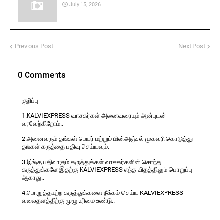
July 15, 2026
Previous Post
Next Post
0 Comments
குறிப்பு
1.KALVIEXPRESS வாசகர்கள் அனைவரையும் அன்புடன்
வரவேற்கிறோம்..
2.அனைவரும் தங்கள் பெயர் மற்றும் மின்அஞ்சல் முகவரி கொடுத்து
தங்கள் கருத்தை பதிவு செய்யவும்..
3.இங்கு பதிவாகும் கருத்துக்கள் வாசகர்களின் சொந்த
கருத்துக்களே இதற்கு KALVIEXPRESS எந்த விதத்திலும் பொறுப்பு
ஆகாது..
4.பொறுத்தமற்ற கருத்துக்களை நீக்கம் செய்ய KALVIEXPRESS
வலைதளத்திற்கு முழு உரிமை உண்டு..