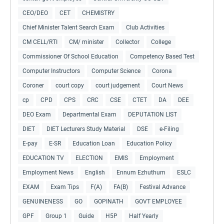
CEO/DEO
CET
CHEMISTRY
Chief Minister Talent Search Exam
Club Activities
CM CELL/RTI
CM/ minister
Collector
College
Commissioner Of School Education
Competency Based Test
Computer Instructors
Computer Science
Corona
Coroner
court copy
court judgement
Court News
cp
CPD
CPS
CRC
CSE
CTET
DA
DEE
DEO Exam
Departmental Exam
DEPUTATION LIST
DIET
DIET Lecturers Study Material
DSE
e-Filing
E-pay
E-SR
Education Loan
Education Policy
EDUCATION TV
ELECTION
EMIS
Employment
Employment News
English
Ennum Ezhuthum
ESLC
EXAM
Exam Tips
F(A)
FA(B)
Festival Advance
GENUINENESS
GO
GOPINATH
GOVT EMPLOYEE
GPF
Group 1
Guide
H5P
Half Yearly