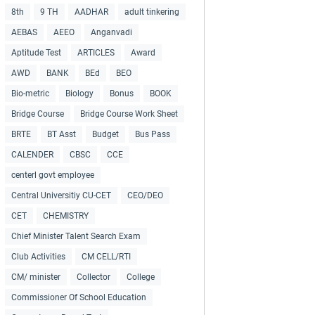
8th
9 TH
AADHAR
adult tinkering
AEBAS
AEEO
Anganvadi
Aptitude Test
ARTICLES
Award
AWD
BANK
BEd
BEO
Bio-metric
Biology
Bonus
BOOK
Bridge Course
Bridge Course Work Sheet
BRTE
BT Asst
Budget
Bus Pass
CALENDER
CBSC
CCE
centerl govt employee
Central Universitiy CU-CET
CEO/DEO
CET
CHEMISTRY
Chief Minister Talent Search Exam
Club Activities
CM CELL/RTI
CM/ minister
Collector
College
Commissioner Of School Education