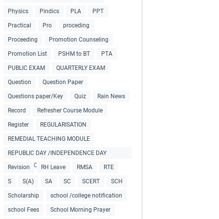
Physics
Pindics
PLA
PPT
Practical
Pro
proceding
Proceeding
Promotion Counseling
Promotion List
PSHM to BT
PTA
PUBLIC EXAM
QUARTERLY EXAM
Question
Question Paper
Questions paper/Key
Quiz
Rain News
Record
Refresher Course Module
Register
REGULARISATION
REMEDIAL TEACHING MODULE
REPUBLIC DAY /INDEPENDENCE DAY
COLLECTIONS
Revision
RH Leave
RMSA
RTE
S
S(A)
SA
SC
SCERT
SCH
Scholarship
school /college notification
school Fees
School Morning Prayer