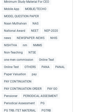
Minimum Study Material For CEO
Mobile App
MOBLIE/TECHO
MODEL QUESTION PAPER
Naan Muthalvan
NAS
National Award
NEET
NEP-2020
news
NEWSPAPER -NEWS
NHIS
NISHTHA
nm
NMMS
Non-Teaching
NTSE
one men commission
Online Teat
Online Test
OTHERS
PANA
PANAL
Paper Valuation
pay
PAY CONTINUATION
PAY CONTINUATION ORDER
PAY GO
Pensioner
PERIODICAL ASSESMENT
Periodical Assessment
PG
PG TRB /TET MATERIAL
PGTRB