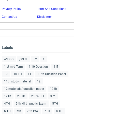
Privacy Policy
Term And Conditions
Contact Us
Disclaimer
Labels
-VIDEO
/MEd.
+2
1
1 st mid Term
1-10 Question
1-5
10
10 TH
11
11 th Question Paper
11th study material
12
12 materials/ question paper
12 th
12Th
2 STD
2009-TET
3 rd
4TH
5 th /8 th public Exam
5TH
6 TH
6th
7 th PAY
7TH
8 TH