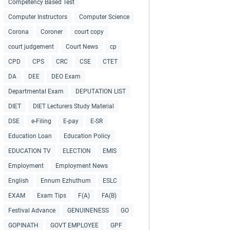
Competency Based Test
Computer Instructors
Computer Science
Corona
Coroner
court copy
court judgement
Court News
cp
CPD
CPS
CRC
CSE
CTET
DA
DEE
DEO Exam
Departmental Exam
DEPUTATION LIST
DIET
DIET Lecturers Study Material
DSE
e-Filing
E-pay
E-SR
Education Loan
Education Policy
EDUCATION TV
ELECTION
EMIS
Employment
Employment News
English
Ennum Ezhuthum
ESLC
EXAM
Exam Tips
F(A)
FA(B)
Festival Advance
GENUINENESS
GO
GOPINATH
GOVT EMPLOYEE
GPF