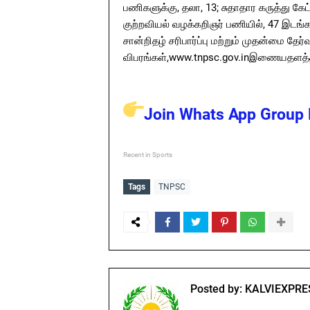
பணிகளுக்கு, தலா, 13; சுதாதார கருத்து கேட
குற்றவியல் வழக்கறிஞர் பணியில், 47 இடங்கள
சான்றிதழ் சரிபார்ப்பு மற்றும் முதன்மை தேர
விபரங்கள்,www.tnpsc.gov.inஇணையதளத்தி
Join Whats App Group L
Recent in Sports
Tags
TNPSC
Posted by:
KALVIEXPRE