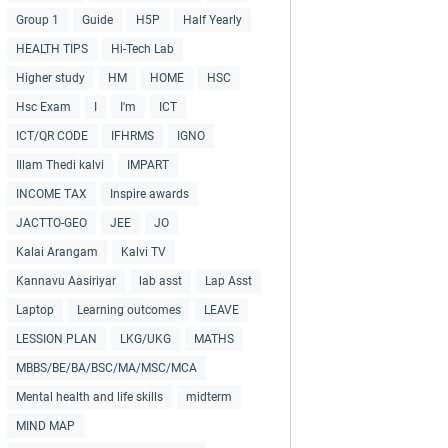
Group 1
Guide
H5P
Half Yearly
HEALTH TIPS
Hi-Tech Lab
Higher study
HM
HOME
HSC
Hsc Exam
I
I'm
ICT
ICT/QR CODE
IFHRMS
IGNO
Illam Thedi kalvi
IMPART
INCOME TAX
Inspire awards
JACTTO-GEO
JEE
JO
Kalai Arangam
Kalvi TV
Kannavu Aasiriyar
lab asst
Lap Asst
Laptop
Learning outcomes
LEAVE
LESSION PLAN
LKG/UKG
MATHS
MBBS/BE/BA/BSC/MA/MSC/MCA
Mental health and life skills
midterm
MIND MAP