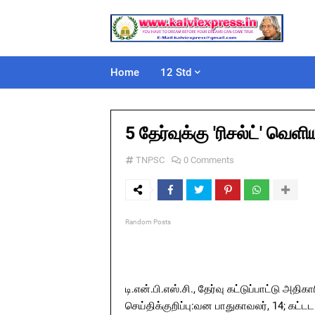
Home
12 Std
5 தேர்வுக்கு 'ரிசல்ட்' வெளி
TNPSC
0 Comments
Random Posts
டி.என்.பி.எஸ்.சி., தேர்வு கட்டுப்பாட்டு அதிக
செய்திக்குறிப்பு:வன பாதுகாவலர், 14; கட்