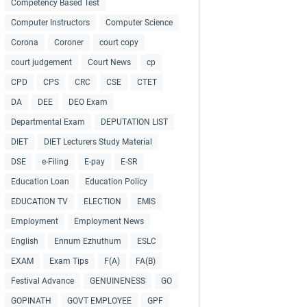
Competency Based Test
Computer Instructors
Computer Science
Corona
Coroner
court copy
court judgement
Court News
cp
CPD
CPS
CRC
CSE
CTET
DA
DEE
DEO Exam
Departmental Exam
DEPUTATION LIST
DIET
DIET Lecturers Study Material
DSE
e-Filing
E-pay
E-SR
Education Loan
Education Policy
EDUCATION TV
ELECTION
EMIS
Employment
Employment News
English
Ennum Ezhuthum
ESLC
EXAM
Exam Tips
F(A)
FA(B)
Festival Advance
GENUINENESS
GO
GOPINATH
GOVT EMPLOYEE
GPF