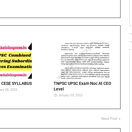
 CESE SYLLABUS
TNPSC UPSC Exam Noc At CEO
Level
ary 08, 2023
January 03, 2023
Next Post