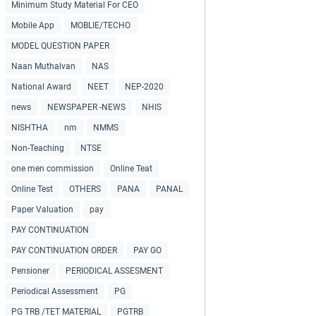
Minimum Study Material For CEO
Mobile App
MOBLIE/TECHO
MODEL QUESTION PAPER
Naan Muthalvan
NAS
National Award
NEET
NEP-2020
news
NEWSPAPER -NEWS
NHIS
NISHTHA
nm
NMMS
Non-Teaching
NTSE
one men commission
Online Teat
Online Test
OTHERS
PANA
PANAL
Paper Valuation
pay
PAY CONTINUATION
PAY CONTINUATION ORDER
PAY GO
Pensioner
PERIODICAL ASSESMENT
Periodical Assessment
PG
PG TRB /TET MATERIAL
PGTRB