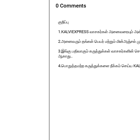
0 Comments
குறிப்பு
1.KALVIEXPRESS வாசகர்கள் அனைவரையும் அன்ப
2.அனைவரும் தங்கள் பெயர் மற்றும் மின்அஞ்சல் ம
3.இங்கு பதிவாகும் கருத்துக்கள் வாசகர்களின் ச
ஆகாது..
4.பொறுத்தமற்ற கருத்துக்களை நீக்கம் செய்ய KA