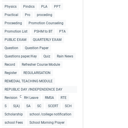
Physics
Pindics
PLA
PPT
Practical
Pro
proceding
Proceeding
Promotion Counseling
Promotion List
PSHM to BT
PTA
PUBLIC EXAM
QUARTERLY EXAM
Question
Question Paper
Questions paper/Key
Quiz
Rain News
Record
Refresher Course Module
Register
REGULARISATION
REMEDIAL TEACHING MODULE
REPUBLIC DAY /INDEPENDENCE DAY
COLLECTIONS
Revision
RH Leave
RMSA
RTE
S
S(A)
SA
SC
SCERT
SCH
Scholarship
school /college notification
school Fees
School Morning Prayer