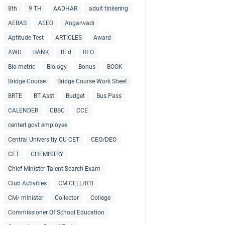
8th
9 TH
AADHAR
adult tinkering
AEBAS
AEEO
Anganvadi
Aptitude Test
ARTICLES
Award
AWD
BANK
BEd
BEO
Bio-metric
Biology
Bonus
BOOK
Bridge Course
Bridge Course Work Sheet
BRTE
BT Asst
Budget
Bus Pass
CALENDER
CBSC
CCE
centerl govt employee
Central Universitiy CU-CET
CEO/DEO
CET
CHEMISTRY
Chief Minister Talent Search Exam
Club Activities
CM CELL/RTI
CM/ minister
Collector
College
Commissioner Of School Education