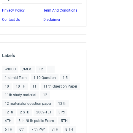
Privacy Policy
Term And Conditions
Contact Us
Disclaimer
Labels
-VIDEO
/MEd.
+2
1
1 st mid Term
1-10 Question
1-5
10
10 TH
11
11 th Question Paper
11th study material
12
12 materials/ question paper
12 th
12Th
2 STD
2009-TET
3 rd
4TH
5 th /8 th public Exam
5TH
6 TH
6th
7 th PAY
7TH
8 TH