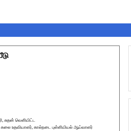
யீடு
ாரி, சுதன் வெளியிட்ட
டட கலை உதவியாளர், கால்நடை புள்ளியியல் ஆய்வாளர்