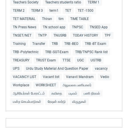
Teachers Society
Teachers students ratio
TERM 1
TERM 2
TERM 3
term1
TET
TET -1500
TET MATERIAL
Thiran
tim
TIME TABLE
TN Press News
TN school app
TNPSC
TNSED App
TNSET/NET
TNTP
TNUSRB
TODAY HISTORY
TPF
Training
Transfer
TRB
TRB -BEO
TRB -BT Exam
TRB -Polytechnic
TRB -SGT-Exam
TRB/TNPSC Rank list
TREASURY
TRUST Exam
TTSE
UGC
UGTRB
UPS
Urdu Study Material And Question Paper
vacancy
VACANCY LIST
Vacant list
Vanavil Mandram
Vedio
Workplace
WORKSHEET
அலுவலக பணியாளர்
ஆசிரியர்கள் போராட்டம்
கவிதை
படிவம்
பணி நிரவல்
மன்ற செயல்பாடுகள்
ரேஷன் கார்டு
விருதுகள்