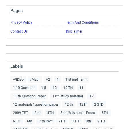
Pages
Privacy Policy
Term And Conditions
Contact Us
Disclaimer
Labels
-VIDEO
/MEd.
+2
1
1 st mid Term
1-10 Question
1-5
10
10 TH
11
11 th Question Paper
11th study material
12
12 materials/ question paper
12 th
12Th
2 STD
2009-TET
3 rd
4TH
5 th /8 th public Exam
5TH
6 TH
6th
7 th PAY
7TH
8 TH
8th
9 TH