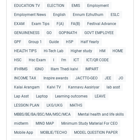
EDUCATION TV
ELECTION
EMIS
Employment
Employment News
English
Ennum Ezhuthum
ESLC
EXAM
Exam Tips
F(A)
FA(B)
Festival Advance
GENUINENESS
GO
GOPINATH
GOVT EMPLOYEE
GPF
Group 1
Guide
H5P
Half Yearly
HEALTH TIPS
Hi-Tech Lab
Higher study
HM
HOME
HSC
Hsc Exam
I
I'm
ICT
ICT/QR CODE
IFHRMS
IGNO
Illam Thedi kalvi
IMPART
INCOME TAX
Inspire awards
JACTTO-GEO
JEE
JO
Kalai Arangam
Kalvi TV
Kannavu Aasiriyar
lab asst
Lap Asst
Laptop
Learning outcomes
LEAVE
LESSION PLAN
LKG/UKG
MATHS
MBBS/BE/BA/BSC/MA/MSC/MCA
Mental health and life skills
midterm
MIND MAP
Minimum Study Material For CEO
Mobile App
MOBLIE/TECHO
MODEL QUESTION PAPER