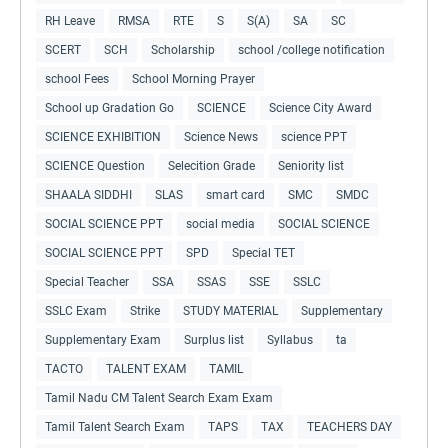
RH Leave
RMSA
RTE
S
S(A)
SA
SC
SCERT
SCH
Scholarship
school /college notification
school Fees
School Morning Prayer
School up Gradation Go
SCIENCE
Science City Award
SCIENCE EXHIBITION
Science News
science PPT
SCIENCE Question
Selecition Grade
Seniority list
SHAALA SIDDHI
SLAS
smart card
SMC
SMDC
SOCIAL SCIENCE PPT
social media
SOCIAL SCIENCE
SOCIAL SCIENCE PPT
SPD
Special TET
Special Teacher
SSA
SSAS
SSE
SSLC
SSLC Exam
Strike
STUDY MATERIAL
Supplementary
Supplementary Exam
Surplus list
Syllabus
ta
TACTO
TALENT EXAM
TAMIL
Tamil Nadu CM Talent Search Exam Exam
Tamil Talent Search Exam
TAPS
TAX
TEACHERS DAY