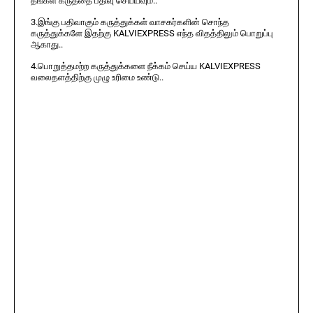
தங்கள் கருத்தை பதிவு செய்யவும்..
3.இங்கு பதிவாகும் கருத்துக்கள் வாசகர்களின் சொந்த
கருத்துக்களே இதற்கு KALVIEXPRESS எந்த விதத்திலும் பொறுப்பு
ஆகாது..
4.பொறுத்தமற்ற கருத்துக்களை நீக்கம் செய்ய KALVIEXPRESS
வலைதளத்திற்கு முழு உரிமை உண்டு..