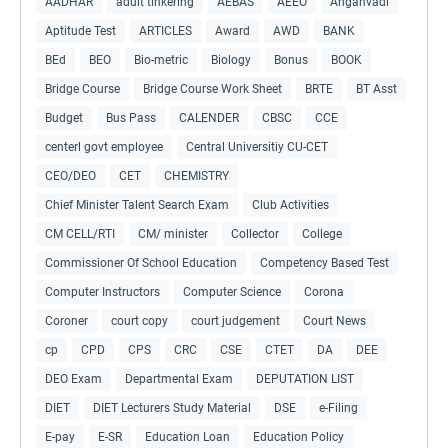
AADHAR
adult tinkering
AEBAS
AEEO
Anganvadi
Aptitude Test
ARTICLES
Award
AWD
BANK
BEd
BEO
Bio-metric
Biology
Bonus
BOOK
Bridge Course
Bridge Course Work Sheet
BRTE
BT Asst
Budget
Bus Pass
CALENDER
CBSC
CCE
centerl govt employee
Central Universitiy CU-CET
CEO/DEO
CET
CHEMISTRY
Chief Minister Talent Search Exam
Club Activities
CM CELL/RTI
CM/ minister
Collector
College
Commissioner Of School Education
Competency Based Test
Computer Instructors
Computer Science
Corona
Coroner
court copy
court judgement
Court News
cp
CPD
CPS
CRC
CSE
CTET
DA
DEE
DEO Exam
Departmental Exam
DEPUTATION LIST
DIET
DIET Lecturers Study Material
DSE
e-Filing
E-pay
E-SR
Education Loan
Education Policy