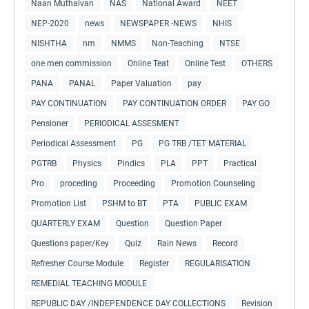
Naan Muthalvan
NAS
National Award
NEET
NEP-2020
news
NEWSPAPER -NEWS
NHIS
NISHTHA
nm
NMMS
Non-Teaching
NTSE
one men commission
Online Teat
Online Test
OTHERS
PANA
PANAL
Paper Valuation
pay
PAY CONTINUATION
PAY CONTINUATION ORDER
PAY GO
Pensioner
PERIODICAL ASSESMENT
Periodical Assessment
PG
PG TRB /TET MATERIAL
PGTRB
Physics
Pindics
PLA
PPT
Practical
Pro
proceding
Proceeding
Promotion Counseling
Promotion List
PSHM to BT
PTA
PUBLIC EXAM
QUARTERLY EXAM
Question
Question Paper
Questions paper/Key
Quiz
Rain News
Record
Refresher Course Module
Register
REGULARISATION
REMEDIAL TEACHING MODULE
REPUBLIC DAY /INDEPENDENCE DAY COLLECTIONS
Revision