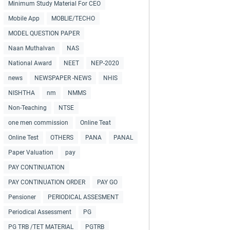
Minimum Study Material For CEO
Mobile App
MOBLIE/TECHO
MODEL QUESTION PAPER
Naan Muthalvan
NAS
National Award
NEET
NEP-2020
news
NEWSPAPER -NEWS
NHIS
NISHTHA
nm
NMMS
Non-Teaching
NTSE
one men commission
Online Teat
Online Test
OTHERS
PANA
PANAL
Paper Valuation
pay
PAY CONTINUATION
PAY CONTINUATION ORDER
PAY GO
Pensioner
PERIODICAL ASSESMENT
Periodical Assessment
PG
PG TRB /TET MATERIAL
PGTRB