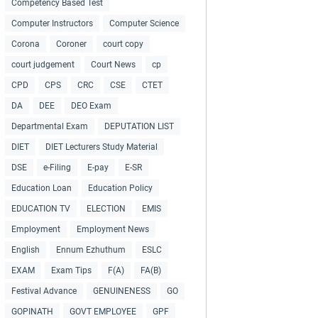
Competency Based Test
Computer Instructors
Computer Science
Corona
Coroner
court copy
court judgement
Court News
cp
CPD
CPS
CRC
CSE
CTET
DA
DEE
DEO Exam
Departmental Exam
DEPUTATION LIST
DIET
DIET Lecturers Study Material
DSE
e-Filing
E-pay
E-SR
Education Loan
Education Policy
EDUCATION TV
ELECTION
EMIS
Employment
Employment News
English
Ennum Ezhuthum
ESLC
EXAM
Exam Tips
F(A)
FA(B)
Festival Advance
GENUINENESS
GO
GOPINATH
GOVT EMPLOYEE
GPF