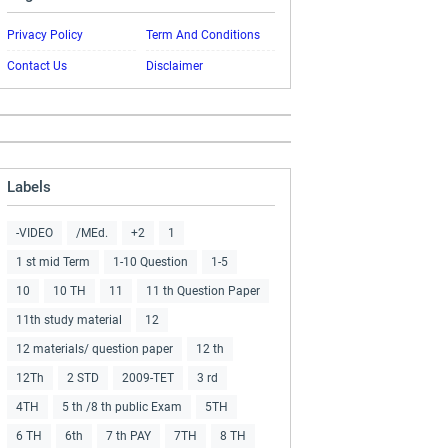
Privacy Policy
Term And Conditions
Contact Us
Disclaimer
Labels
-VIDEO
/MEd.
+2
1
1 st mid Term
1-10 Question
1-5
10
10 TH
11
11 th Question Paper
11th study material
12
12 materials/ question paper
12 th
12Th
2 STD
2009-TET
3 rd
4TH
5 th /8 th public Exam
5TH
6 TH
6th
7 th PAY
7TH
8 TH