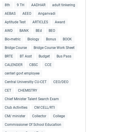
8th
9 TH
AADHAR
adult tinkering
AEBAS
AEEO
Anganvadi
Aptitude Test
ARTICLES
Award
AWD
BANK
BEd
BEO
Bio-metric
Biology
Bonus
BOOK
Bridge Course
Bridge Course Work Sheet
BRTE
BT Asst
Budget
Bus Pass
CALENDER
CBSC
CCE
centerl govt employee
Central Universitiy CU-CET
CEO/DEO
CET
CHEMISTRY
Chief Minister Talent Search Exam
Club Activities
CM CELL/RTI
CM/ minister
Collector
College
Commissioner Of School Education