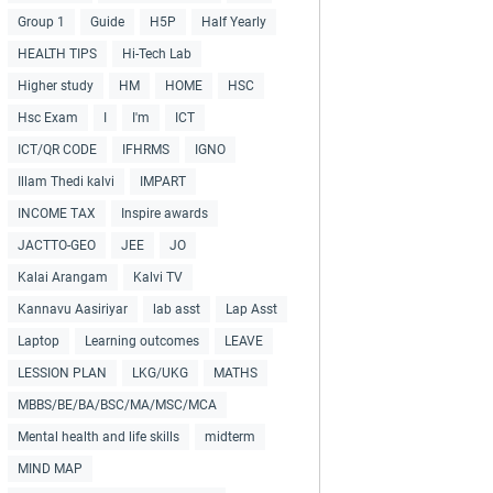
Group 1
Guide
H5P
Half Yearly
HEALTH TIPS
Hi-Tech Lab
Higher study
HM
HOME
HSC
Hsc Exam
I
I'm
ICT
ICT/QR CODE
IFHRMS
IGNO
Illam Thedi kalvi
IMPART
INCOME TAX
Inspire awards
JACTTO-GEO
JEE
JO
Kalai Arangam
Kalvi TV
Kannavu Aasiriyar
lab asst
Lap Asst
Laptop
Learning outcomes
LEAVE
LESSION PLAN
LKG/UKG
MATHS
MBBS/BE/BA/BSC/MA/MSC/MCA
Mental health and life skills
midterm
MIND MAP