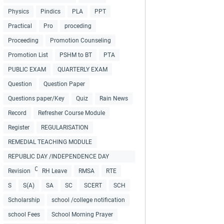
Physics
Pindics
PLA
PPT
Practical
Pro
proceding
Proceeding
Promotion Counseling
Promotion List
PSHM to BT
PTA
PUBLIC EXAM
QUARTERLY EXAM
Question
Question Paper
Questions paper/Key
Quiz
Rain News
Record
Refresher Course Module
Register
REGULARISATION
REMEDIAL TEACHING MODULE
REPUBLIC DAY /INDEPENDENCE DAY
COLLECTIONS
Revision
RH Leave
RMSA
RTE
S
S(A)
SA
SC
SCERT
SCH
Scholarship
school /college notification
school Fees
School Morning Prayer