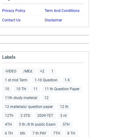
Privacy Policy
Term And Conditions
Contact Us
Disclaimer
Labels
-VIDEO
/MEd.
+2
1
1 st mid Term
1-10 Question
1-5
10
10 TH
11
11 th Question Paper
11th study material
12
12 materials/ question paper
12 th
12Th
2 STD
2009-TET
3 rd
4TH
5 th /8 th public Exam
5TH
6 TH
6th
7 th PAY
7TH
8 TH