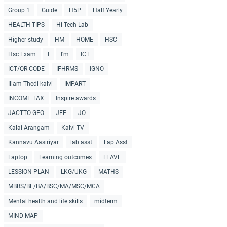
Group 1
Guide
H5P
Half Yearly
HEALTH TIPS
Hi-Tech Lab
Higher study
HM
HOME
HSC
Hsc Exam
I
I'm
ICT
ICT/QR CODE
IFHRMS
IGNO
Illam Thedi kalvi
IMPART
INCOME TAX
Inspire awards
JACTTO-GEO
JEE
JO
Kalai Arangam
Kalvi TV
Kannavu Aasiriyar
lab asst
Lap Asst
Laptop
Learning outcomes
LEAVE
LESSION PLAN
LKG/UKG
MATHS
MBBS/BE/BA/BSC/MA/MSC/MCA
Mental health and life skills
midterm
MIND MAP