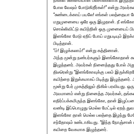
நீங்கள் உண்மையான பலசாலிகளாக இருந்தால
போல வேஷம் போடுகிறீர்கள்!” என்று அவர்கள
“சுண்டைக்காய் பயலே! எங்கள் பலத்தையா போலி 
மறுமுனையை ஒரே ஒரு இழுதான். நீ எங்கோ 
சொல்லிவிட்டு கயிற்றின் ஒரு முனையைப் பிட
இளங்கோ மேடு ஏறிப் போய் மறுபடியும் இறக்க
பிடித்தான்.
“ம்! இழுக்கலாம்!” என்று கத்தினான்.
அந்த மூன்று நண்பர்களும் இளங்கோதான் க
இழுத்தனர். அவர்கள் நினைத்தது போல் அ
திடீரென்று “இளங்கோவுக்கு பலம் இருக்கிற
கயிற்றை இறுக்கமாகப் பிடித்து இழுத்தனர்.
மூன்று பேர் முகத்திலும் திகில் பரவியது
அவமானம் என்று நினைத்த அவர்கள், தங்கள
எதிர்ப்பக்கமிருந்த இளங்கோ, தான் இழுப்ப
வண்டி இப்பொழுது மெல்ல மேட்டில் ஏறத் துவ
இளங்கோ தான் மெல்ல பலத்தை இழந்து மேலே
சந்தோஷம் உண்டாகியது. “இந்த நோஞ்சான் ப
கயிறை வேகமாக இழுத்தனர்.