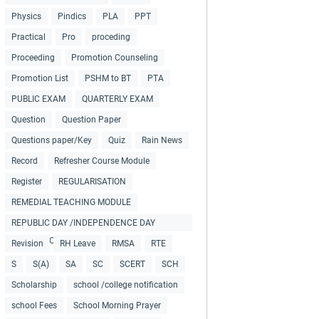
Physics
Pindics
PLA
PPT
Practical
Pro
proceding
Proceeding
Promotion Counseling
Promotion List
PSHM to BT
PTA
PUBLIC EXAM
QUARTERLY EXAM
Question
Question Paper
Questions paper/Key
Quiz
Rain News
Record
Refresher Course Module
Register
REGULARISATION
REMEDIAL TEACHING MODULE
REPUBLIC DAY /INDEPENDENCE DAY
COLLECTIONS
Revision
RH Leave
RMSA
RTE
S
S(A)
SA
SC
SCERT
SCH
Scholarship
school /college notification
school Fees
School Morning Prayer