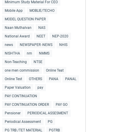
Minimum Study Material For CEO
Mobile App
MOBLIE/TECHO
MODEL QUESTION PAPER
Naan Muthalvan
NAS
National Award
NEET
NEP-2020
news
NEWSPAPER -NEWS
NHIS
NISHTHA
nm
NMMS
Non-Teaching
NTSE
one men commission
Online Teat
Online Test
OTHERS
PANA
PANAL
Paper Valuation
pay
PAY CONTINUATION
PAY CONTINUATION ORDER
PAY GO
Pensioner
PERIODICAL ASSESMENT
Periodical Assessment
PG
PG TRB /TET MATERIAL
PGTRB