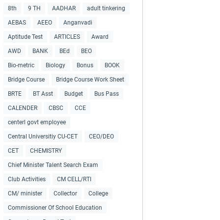
8th
9 TH
AADHAR
adult tinkering
AEBAS
AEEO
Anganvadi
Aptitude Test
ARTICLES
Award
AWD
BANK
BEd
BEO
Bio-metric
Biology
Bonus
BOOK
Bridge Course
Bridge Course Work Sheet
BRTE
BT Asst
Budget
Bus Pass
CALENDER
CBSC
CCE
centerl govt employee
Central Universitiy CU-CET
CEO/DEO
CET
CHEMISTRY
Chief Minister Talent Search Exam
Club Activities
CM CELL/RTI
CM/ minister
Collector
College
Commissioner Of School Education