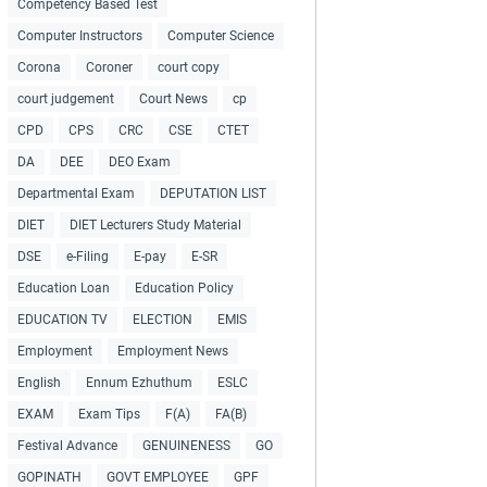
Competency Based Test
Computer Instructors
Computer Science
Corona
Coroner
court copy
court judgement
Court News
cp
CPD
CPS
CRC
CSE
CTET
DA
DEE
DEO Exam
Departmental Exam
DEPUTATION LIST
DIET
DIET Lecturers Study Material
DSE
e-Filing
E-pay
E-SR
Education Loan
Education Policy
EDUCATION TV
ELECTION
EMIS
Employment
Employment News
English
Ennum Ezhuthum
ESLC
EXAM
Exam Tips
F(A)
FA(B)
Festival Advance
GENUINENESS
GO
GOPINATH
GOVT EMPLOYEE
GPF