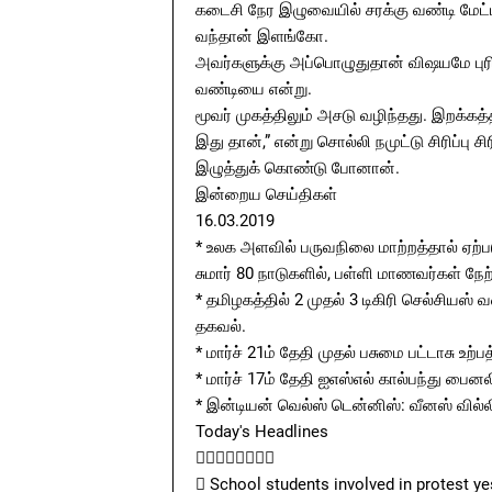
கடைசி நேர இழுவையில் சரக்கு வண்டி மேட்டி
வந்தான் இளங்கோ.
அவர்களுக்கு அப்பொழுதுதான் விஷயமே புர
வண்டியை என்று.
மூவர் முகத்திலும் அசடு வழிந்தது. இறக்க
இது தான்,” என்று சொல்லி நமுட்டு சிரிப்பு
இழுத்துக் கொண்டு போனான்.
இன்றைய செய்திகள்
16.03.2019
* உலக அளவில் பருவநிலை மாற்றத்தால் ஏற்ப
சுமார் 80 நாடுகளில், பள்ளி மாணவர்கள் நேற்
* தமிழகத்தில் 2 முதல் 3 டிகிரி செல்சிய
தகவல்.
* மார்ச் 21ம் தேதி முதல் பசுமை பட்டாசு 
* மார்ச் 17ம் தேதி ஐஎஸ்எல் கால்பந்து பை
* இன்டியன் வெல்ஸ் டென்னிஸ்: வீனஸ் வில்ல
Today's Headlines

 School students involved in protest ye