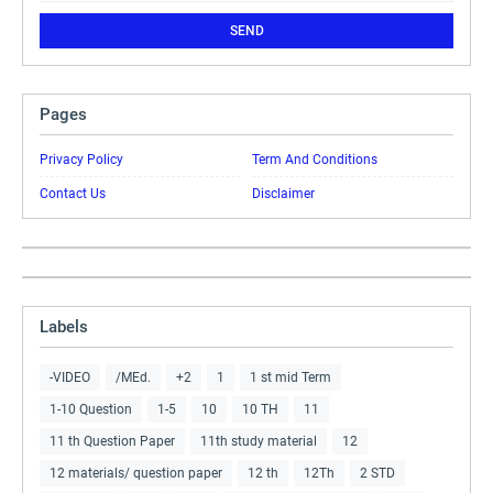
Pages
Privacy Policy
Term And Conditions
Contact Us
Disclaimer
Labels
-VIDEO
/MEd.
+2
1
1 st mid Term
1-10 Question
1-5
10
10 TH
11
11 th Question Paper
11th study material
12
12 materials/ question paper
12 th
12Th
2 STD