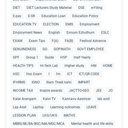
DIET
DIET Lecturers Study Material
DSE
e-Filing
E-pay
E-SR
Education Loan
Education Policy
EDUCATION TV
ELECTION
EMIS
Employment
Employment News
English
Ennum Ezhuthum
ESLC
EXAM
Exam Tips
F(A)
FA(B)
Festival Advance
GENUINENESS
GO
GOPINATH
GOVT EMPLOYEE
GPF
Group 1
Guide
H5P
Half Yearly
HEALTH TIPS
Hi-Tech Lab
Higher study
HM
HOME
HSC
Hsc Exam
I
I'm
ICT
ICT/QR CODE
IFHRMS
IGNO
Illam Thedi kalvi
IMPART
INCOME TAX
Inspire awards
JACTTO-GEO
JEE
JO
Kalai Arangam
Kalvi TV
Kannavu Aasiriyar
lab asst
Lap Asst
Laptop
Learning outcomes
LEAVE
LESSION PLAN
LKG/UKG
MATHS
MBBS/BE/BA/BSC/MA/MSC/MCA
Mental health and life skills