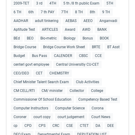
2009-TET
3 rd
4TH
5 th /8 th public Exam
5TH
6 TH
6th
7 th PAY
7TH
8 TH
8th
9 TH
AADHAR
adult tinkering
AEBAS
AEEO
Anganvadi
Aptitude Test
ARTICLES
Award
AWD
BANK
BEd
BEO
Bio-metric
Biology
Bonus
BOOK
Bridge Course
Bridge Course Work Sheet
BRTE
BT Asst
Budget
Bus Pass
CALENDER
CBSC
CCE
centerl govt employee
Central Universitiy CU-CET
CEO/DEO
CET
CHEMISTRY
Chief Minister Talent Search Exam
Club Activities
CM CELL/RTI
CM/ minister
Collector
College
Commissioner Of School Education
Competency Based Test
Computer Instructors
Computer Science
Corona
Coroner
court copy
court judgement
Court News
cp
CPD
CPS
CRC
CSE
CTET
DA
DEE
DEO Exam
Departmental Exam
DEPUTATION LIST