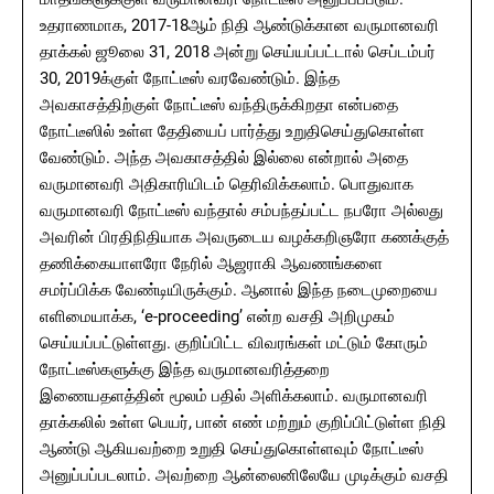
உதராணமாக, 2017-18ஆம் நிதி ஆண்டுக்கான வருமானவரி
தாக்கல் ஜூலை 31, 2018 அன்று செய்யப்பட்டால் செப்டம்பர்
30, 2019க்குள் நோட்டீஸ் வரவேண்டும். இந்த
அவகாசத்திற்குள் நோட்டீஸ் வந்திருக்கிறதா என்பதை
நோட்டீஸில் உள்ள தேதியைப் பார்த்து உறுதிசெய்துகொள்ள
வேண்டும். அந்த அவகாசத்தில் இல்லை என்றால் அதை
வருமானவரி அதிகாரியிடம் தெரிவிக்கலாம். பொதுவாக
வருமானவரி நோட்டீஸ் வந்தால் சம்பந்தப்பட்ட நபரோ அல்லது
அவரின் பிரதிநிதியாக அவருடைய வழக்கறிஞரோ கணக்குத்
தணிக்கையாளரோ நேரில் ஆஜராகி ஆவணங்களை
சமர்ப்பிக்க வேண்டியிருக்கும். ஆனால் இந்த நடைமுறையை
எளிமையாக்க, ‘e-proceeding’ என்ற வசதி அறிமுகம்
செய்யப்பட்டுள்ளது. குறிப்பிட்ட விவரங்கள் மட்டும் கோரும்
நோட்டீஸ்களுக்கு இந்த வருமானவரித்தறை
இணையதளத்தின் மூலம் பதில் அளிக்கலாம். வருமானவரி
தாக்கலில் உள்ள பெயர், பான் எண் மற்றும் குறிப்பிட்டுள்ள நிதி
ஆண்டு ஆகியவற்றை உறுதி செய்துகொள்ளவும் நோட்டீஸ்
அனுப்பப்படலாம். அவற்றை ஆன்லைனிலேயே முடிக்கும் வசதி