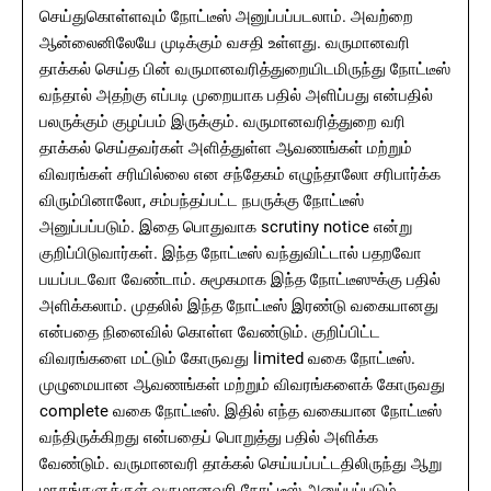
செய்துகொள்ளவும் நோட்டீஸ் அனுப்பப்படலாம். அவற்றை
ஆன்லைனிலேயே முடிக்கும் வசதி உள்ளது. வருமானவரி
தாக்கல் செய்த பின் வருமானவரித்துறையிடமிருந்து நோட்டீஸ்
வந்தால் அதற்கு எப்படி முறையாக பதில் அளிப்பது என்பதில்
பலருக்கும் குழப்பம் இருக்கும். வருமானவரித்துறை வரி
தாக்கல் செய்தவர்கள் அளித்துள்ள ஆவணங்கள் மற்றும்
விவரங்கள் சரியில்லை என சந்தேகம் எழுந்தாலோ சரிபார்க்க
விரும்பினாலோ, சம்பந்தப்பட்ட நபருக்கு நோட்டீஸ்
அனுப்பப்படும். இதை பொதுவாக scrutiny notice என்று
குறிப்பிடுவார்கள். இந்த நோட்டீஸ் வந்துவிட்டால் பதறவோ
பயப்படவோ வேண்டாம். சுமூகமாக இந்த நோட்டீஸுக்கு பதில்
அளிக்கலாம். முதலில் இந்த நோட்டீஸ் இரண்டு வகையானது
என்பதை நினைவில் கொள்ள வேண்டும். குறிப்பிட்ட
விவரங்களை மட்டும் கோருவது limited வகை நோட்டீஸ்.
முழுமையான ஆவணங்கள் மற்றும் விவரங்களைக் கோருவது
complete வகை நோட்டீஸ். இதில் எந்த வகையான நோட்டீஸ்
வந்திருக்கிறது என்பதைப் பொறுத்து பதில் அளிக்க
வேண்டும். வருமானவரி தாக்கல் செய்யப்பட்டதிலிருந்து ஆறு
மாதங்களுக்குள் வருமானவரி நோட்டீஸ் அனுப்பப்படும்.