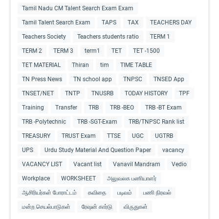
Tamil Nadu CM Talent Search Exam Exam
Tamil Talent Search Exam
TAPS
TAX
TEACHERS DAY
Teachers Society
Teachers students ratio
TERM 1
TERM 2
TERM 3
term1
TET
TET -1500
TET MATERIAL
Thiran
tim
TIME TABLE
TN Press News
TN school app
TNPSC
TNSED App
TNSET/NET
TNTP
TNUSRB
TODAY HISTORY
TPF
Training
Transfer
TRB
TRB -BEO
TRB -BT Exam
TRB -Polytechnic
TRB -SGT-Exam
TRB/TNPSC Rank list
TREASURY
TRUST Exam
TTSE
UGC
UGTRB
UPS
Urdu Study Material And Question Paper
vacancy
VACANCY LIST
Vacant list
Vanavil Mandram
Vedio
Workplace
WORKSHEET
அலுவலக பணியாளர்
ஆசிரியர்கள் போராட்டம்
கவிதை
படிவம்
பணி நிரவல்
மன்ற செயல்பாடுகள்
ரேஷன் கார்டு
விருதுகள்