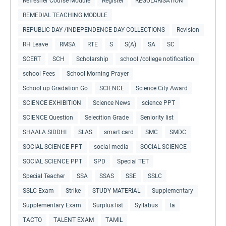
Refresher Course Module
Register
REGULARISATION
REMEDIAL TEACHING MODULE
REPUBLIC DAY /INDEPENDENCE DAY COLLECTIONS
Revision
RH Leave
RMSA
RTE
S
S(A)
SA
SC
SCERT
SCH
Scholarship
school /college notification
school Fees
School Morning Prayer
School up Gradation Go
SCIENCE
Science City Award
SCIENCE EXHIBITION
Science News
science PPT
SCIENCE Question
Selecition Grade
Seniority list
SHAALA SIDDHI
SLAS
smart card
SMC
SMDC
SOCIAL SCIENCE PPT
social media
SOCIAL SCIENCE
SOCIAL SCIENCE PPT
SPD
Special TET
Special Teacher
SSA
SSAS
SSE
SSLC
SSLC Exam
Strike
STUDY MATERIAL
Supplementary
Supplementary Exam
Surplus list
Syllabus
ta
TACTO
TALENT EXAM
TAMIL