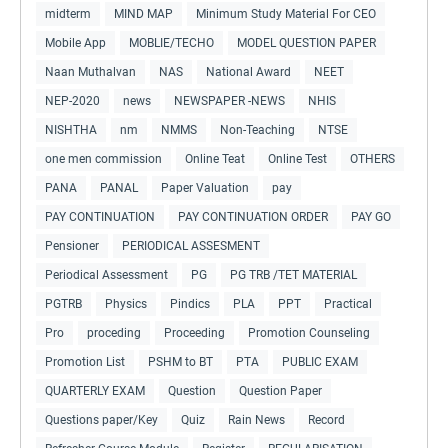
midterm
MIND MAP
Minimum Study Material For CEO
Mobile App
MOBLIE/TECHO
MODEL QUESTION PAPER
Naan Muthalvan
NAS
National Award
NEET
NEP-2020
news
NEWSPAPER -NEWS
NHIS
NISHTHA
nm
NMMS
Non-Teaching
NTSE
one men commission
Online Teat
Online Test
OTHERS
PANA
PANAL
Paper Valuation
pay
PAY CONTINUATION
PAY CONTINUATION ORDER
PAY GO
Pensioner
PERIODICAL ASSESMENT
Periodical Assessment
PG
PG TRB /TET MATERIAL
PGTRB
Physics
Pindics
PLA
PPT
Practical
Pro
proceding
Proceeding
Promotion Counseling
Promotion List
PSHM to BT
PTA
PUBLIC EXAM
QUARTERLY EXAM
Question
Question Paper
Questions paper/Key
Quiz
Rain News
Record