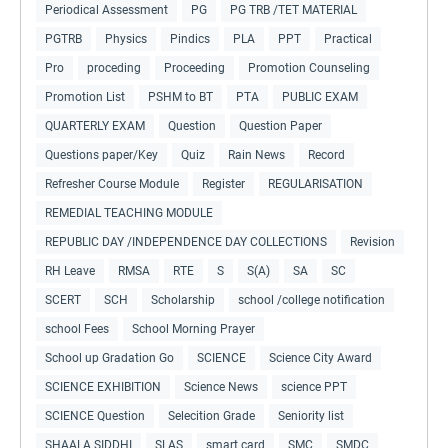
Periodical Assessment
PG
PG TRB /TET MATERIAL
PGTRB
Physics
Pindics
PLA
PPT
Practical
Pro
proceding
Proceeding
Promotion Counseling
Promotion List
PSHM to BT
PTA
PUBLIC EXAM
QUARTERLY EXAM
Question
Question Paper
Questions paper/Key
Quiz
Rain News
Record
Refresher Course Module
Register
REGULARISATION
REMEDIAL TEACHING MODULE
REPUBLIC DAY /INDEPENDENCE DAY COLLECTIONS
Revision
RH Leave
RMSA
RTE
S
S(A)
SA
SC
SCERT
SCH
Scholarship
school /college notification
school Fees
School Morning Prayer
School up Gradation Go
SCIENCE
Science City Award
SCIENCE EXHIBITION
Science News
science PPT
SCIENCE Question
Selecition Grade
Seniority list
SHAALA SIDDHI
SLAS
smart card
SMC
SMDC