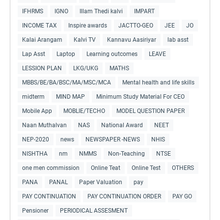
IFHRMS
IGNO
Illam Thedi kalvi
IMPART
INCOME TAX
Inspire awards
JACTTO-GEO
JEE
JO
Kalai Arangam
Kalvi TV
Kannavu Aasiriyar
lab asst
Lap Asst
Laptop
Learning outcomes
LEAVE
LESSION PLAN
LKG/UKG
MATHS
MBBS/BE/BA/BSC/MA/MSC/MCA
Mental health and life skills
midterm
MIND MAP
Minimum Study Material For CEO
Mobile App
MOBLIE/TECHO
MODEL QUESTION PAPER
Naan Muthalvan
NAS
National Award
NEET
NEP-2020
news
NEWSPAPER -NEWS
NHIS
NISHTHA
nm
NMMS
Non-Teaching
NTSE
one men commission
Online Teat
Online Test
OTHERS
PANA
PANAL
Paper Valuation
pay
PAY CONTINUATION
PAY CONTINUATION ORDER
PAY GO
Pensioner
PERIODICAL ASSESMENT