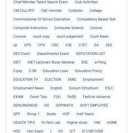
Chief Minister Talent Search Exam
Club Activities
CM CELL/RTI
CM/ minister
Collector
College
Commissioner Of School Education
Competency Based Test
Computer Instructors
Computer Science
Corona
Coroner
court copy
court judgement
Court News
cp
CPD
CPS
CRC
CSE
CTET
DA
DEE
DEO Exam
Departmental Exam
DEPUTATION LIST
DIET
DIET Lecturers Study Material
DSE
e-Filing
E-pay
E-SR
Education Loan
Education Policy
EDUCATION TV
ELECTION
EMIS
Employment
Employment News
English
Ennum Ezhuthum
ESLC
EXAM
Exam Tips
F(A)
FA(B)
Festival Advance
GENUINENESS
GO
GOPINATH
GOVT EMPLOYEE
GPF
Group 1
Guide
H5P
Half Yearly
HEALTH TIPS
Hi-Tech Lab
Higher study
HM
HOME
HSC
Hsc Exam
I
I'm
ICT
ICT/QR CODE