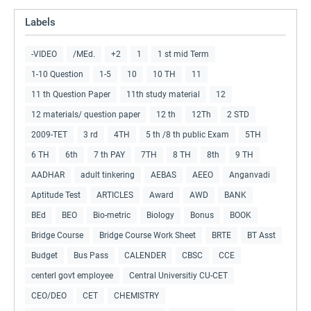
Labels
-VIDEO
/MEd.
+2
1
1 st mid Term
1-10 Question
1-5
10
10 TH
11
11 th Question Paper
11th study material
12
12 materials/ question paper
12 th
12Th
2 STD
2009-TET
3 rd
4TH
5 th /8 th public Exam
5TH
6 TH
6th
7 th PAY
7TH
8 TH
8th
9 TH
AADHAR
adult tinkering
AEBAS
AEEO
Anganvadi
Aptitude Test
ARTICLES
Award
AWD
BANK
BEd
BEO
Bio-metric
Biology
Bonus
BOOK
Bridge Course
Bridge Course Work Sheet
BRTE
BT Asst
Budget
Bus Pass
CALENDER
CBSC
CCE
centerl govt employee
Central Universitiy CU-CET
CEO/DEO
CET
CHEMISTRY