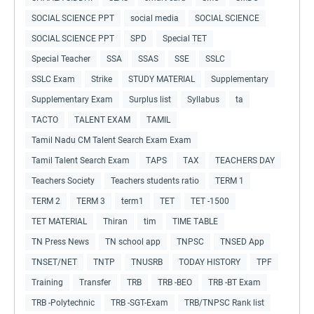
SOCIAL SCIENCE PPT
social media
SOCIAL SCIENCE
SOCIAL SCIENCE PPT
SPD
Special TET
Special Teacher
SSA
SSAS
SSE
SSLC
SSLC Exam
Strike
STUDY MATERIAL
Supplementary
Supplementary Exam
Surplus list
Syllabus
ta
TACTO
TALENT EXAM
TAMIL
Tamil Nadu CM Talent Search Exam Exam
Tamil Talent Search Exam
TAPS
TAX
TEACHERS DAY
Teachers Society
Teachers students ratio
TERM 1
TERM 2
TERM 3
term1
TET
TET -1500
TET MATERIAL
Thiran
tim
TIME TABLE
TN Press News
TN school app
TNPSC
TNSED App
TNSET/NET
TNTP
TNUSRB
TODAY HISTORY
TPF
Training
Transfer
TRB
TRB -BEO
TRB -BT Exam
TRB -Polytechnic
TRB -SGT-Exam
TRB/TNPSC Rank list