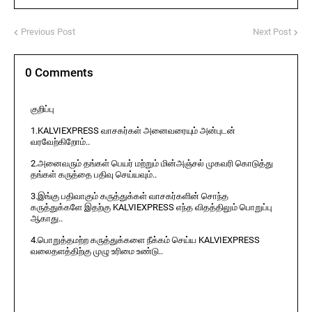
Previous Post
Next Post
0 Comments
குறிப்பு
1.KALVIEXPRESS வாசகர்கள் அனைவரையும் அன்புடன்
வரவேற்கிறோம்..
2.அனைவரும் தங்கள் பெயர் மற்றும் மின்அஞ்சல் முகவரி கொடுத்து
தங்கள் கருத்தை பதிவு செய்யவும்..
3.இங்கு பதிவாகும் கருத்துக்கள் வாசகர்களின் சொந்த
கருத்துக்களே இதற்கு KALVIEXPRESS எந்த விதத்திலும் பொறுப்பு
ஆகாது..
4.பொறுத்தமற்ற கருத்துக்களை நீக்கம் செய்ய KALVIEXPRESS
வலைதளத்திற்கு முழு உரிமை உண்டு..