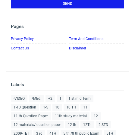
Pages
Privacy Policy
Term And Conditions
Contact Us
Disclaimer
Labels
-VIDEO
/MEd.
+2
1
1 st mid Term
1-10 Question
1-5
10
10 TH
11
11 th Question Paper
11th study material
12
12 materials/ question paper
12 th
12Th
2 STD
2009-TET
3 rd
4TH
5 th /8 th public Exam
5TH