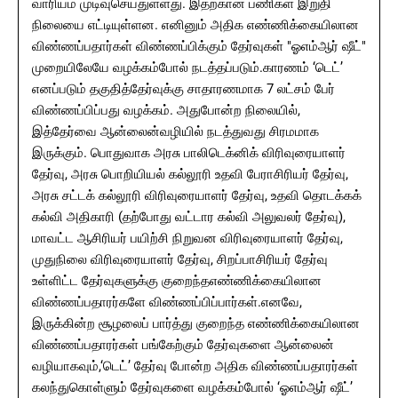
வாரியம் முடிவுசெய்துள்ளது. இதற்கான பணிகள் இறுதி
நிலையை எட்டியுள்ளன. எனினும் அதிக எண்ணிக்கையிலான
விண்ணப்பதார்கள் விண்ணப்பிக்கும் தேர்வுகள் "ஓஎம்ஆர் ஷீட்"
முறையிலேயே வழக்கம்போல் நடத்தப்படும்.காரணம் ‘டெட்’
எனப்படும் தகுதித்தேர்வுக்கு சாதாரணமாக 7 லட்சம் பேர்
விண்ணப்பிப்பது வழக்கம். அதுபோன்ற நிலையில்,
இத்தேர்வை ஆன்லைன்வழியில் நடத்துவது சிரமமாக
இருக்கும். பொதுவாக அரசு பாலிடெக்னிக் விரிவுரையாளர்
தேர்வு, அரசு பொறியியல் கல்லூரி உதவி பேராசிரியர் தேர்வு,
அரசு சட்டக் கல்லூரி விரிவுரையாளர் தேர்வு, உதவி தொடக்கக்
கல்வி அதிகாரி (தற்போது வட்டார கல்வி அலுவலர் தேர்வு),
மாவட்ட ஆசிரியர் பயிற்சி நிறுவன விரிவுரையாளர் தேர்வு,
முதுநிலை விரிவுரையாளர் தேர்வு, சிறப்பாசிரியர் தேர்வு
உள்ளிட்ட தேர்வுகளுக்கு குறைந்தஎண்ணிக்கையிலான
விண்ணப்பதாரர்களே விண்ணப்பிப்பார்கள்.எனவே,
இருக்கின்ற சூழலைப் பார்த்து குறைந்த எண்ணிக்கையிலான
விண்ணப்பதாரர்கள் பங்கேற்கும் தேர்வுகளை ஆன்லைன்
வழியாகவும்,‘டெட்’ தேர்வு போன்ற அதிக விண்ணப்பதாரர்கள்
கலந்துகொள்ளும் தேர்வுகளை வழக்கம்போல் ‘ஓஎம்ஆர் ஷீட்’