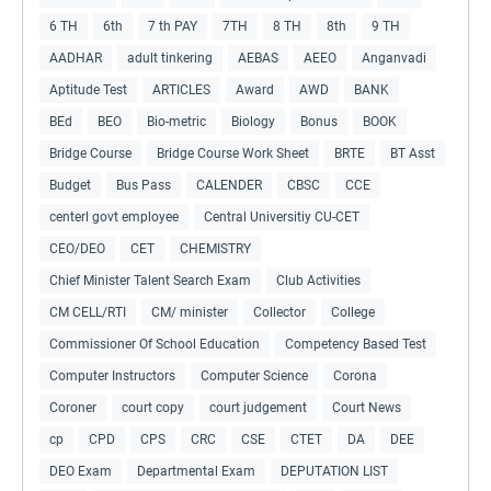
6 TH
6th
7 th PAY
7TH
8 TH
8th
9 TH
AADHAR
adult tinkering
AEBAS
AEEO
Anganvadi
Aptitude Test
ARTICLES
Award
AWD
BANK
BEd
BEO
Bio-metric
Biology
Bonus
BOOK
Bridge Course
Bridge Course Work Sheet
BRTE
BT Asst
Budget
Bus Pass
CALENDER
CBSC
CCE
centerl govt employee
Central Universitiy CU-CET
CEO/DEO
CET
CHEMISTRY
Chief Minister Talent Search Exam
Club Activities
CM CELL/RTI
CM/ minister
Collector
College
Commissioner Of School Education
Competency Based Test
Computer Instructors
Computer Science
Corona
Coroner
court copy
court judgement
Court News
cp
CPD
CPS
CRC
CSE
CTET
DA
DEE
DEO Exam
Departmental Exam
DEPUTATION LIST