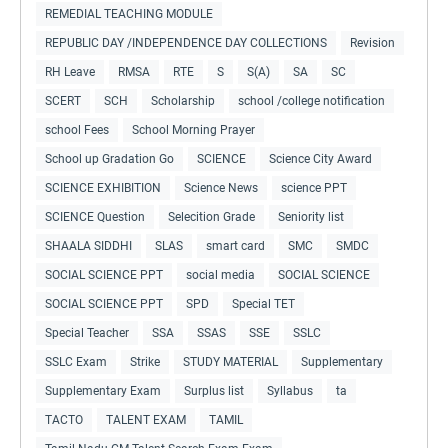
REMEDIAL TEACHING MODULE
REPUBLIC DAY /INDEPENDENCE DAY COLLECTIONS
Revision
RH Leave
RMSA
RTE
S
S(A)
SA
SC
SCERT
SCH
Scholarship
school /college notification
school Fees
School Morning Prayer
School up Gradation Go
SCIENCE
Science City Award
SCIENCE EXHIBITION
Science News
science PPT
SCIENCE Question
Selecition Grade
Seniority list
SHAALA SIDDHI
SLAS
smart card
SMC
SMDC
SOCIAL SCIENCE PPT
social media
SOCIAL SCIENCE
SOCIAL SCIENCE PPT
SPD
Special TET
Special Teacher
SSA
SSAS
SSE
SSLC
SSLC Exam
Strike
STUDY MATERIAL
Supplementary
Supplementary Exam
Surplus list
Syllabus
ta
TACTO
TALENT EXAM
TAMIL