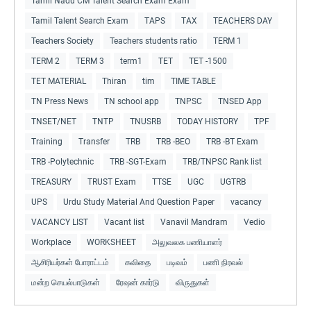
Tamil Nadu CM Talent Search Exam Exam
Tamil Talent Search Exam
TAPS
TAX
TEACHERS DAY
Teachers Society
Teachers students ratio
TERM 1
TERM 2
TERM 3
term1
TET
TET -1500
TET MATERIAL
Thiran
tim
TIME TABLE
TN Press News
TN school app
TNPSC
TNSED App
TNSET/NET
TNTP
TNUSRB
TODAY HISTORY
TPF
Training
Transfer
TRB
TRB -BEO
TRB -BT Exam
TRB -Polytechnic
TRB -SGT-Exam
TRB/TNPSC Rank list
TREASURY
TRUST Exam
TTSE
UGC
UGTRB
UPS
Urdu Study Material And Question Paper
vacancy
VACANCY LIST
Vacant list
Vanavil Mandram
Vedio
Workplace
WORKSHEET
அலுவலக பணியாளர்
ஆசிரியர்கள் போராட்டம்
கவிதை
படிவம்
பணி நிரவல்
மன்ற செயல்பாடுகள்
ரேஷன் கார்டு
விருதுகள்