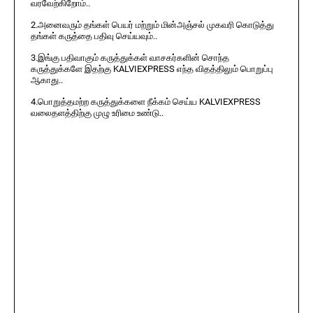
வரவேற்கிறோம்..
2.அனைவரும் தங்கள் பெயர் மற்றும் மின்அஞ்சல் முகவரி கொடுத்து
தங்கள் கருத்தை பதிவு செய்யவும்..
3.இங்கு பதிவாகும் கருத்துக்கள் வாசகர்களின் சொந்த
கருத்துக்களே இதற்கு KALVIEXPRESS எந்த விதத்திலும் பொறுப்பு
ஆகாது..
4.பொறுத்தமற்ற கருத்துக்களை நீக்கம் செய்ய KALVIEXPRESS
வலைதளத்திற்கு முழு உரிமை உண்டு..