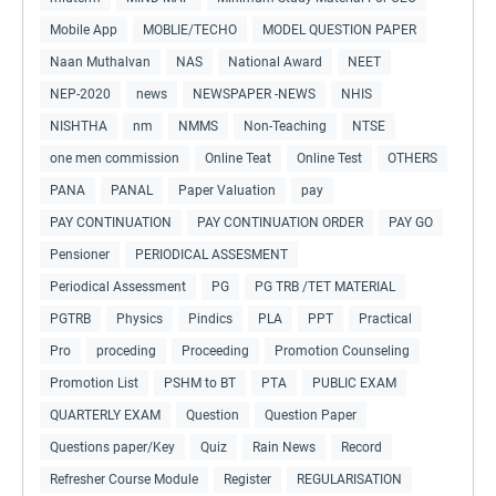
Mobile App
MOBLIE/TECHO
MODEL QUESTION PAPER
Naan Muthalvan
NAS
National Award
NEET
NEP-2020
news
NEWSPAPER -NEWS
NHIS
NISHTHA
nm
NMMS
Non-Teaching
NTSE
one men commission
Online Teat
Online Test
OTHERS
PANA
PANAL
Paper Valuation
pay
PAY CONTINUATION
PAY CONTINUATION ORDER
PAY GO
Pensioner
PERIODICAL ASSESMENT
Periodical Assessment
PG
PG TRB /TET MATERIAL
PGTRB
Physics
Pindics
PLA
PPT
Practical
Pro
proceding
Proceeding
Promotion Counseling
Promotion List
PSHM to BT
PTA
PUBLIC EXAM
QUARTERLY EXAM
Question
Question Paper
Questions paper/Key
Quiz
Rain News
Record
Refresher Course Module
Register
REGULARISATION