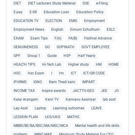
DIET
DIET Lecturers Study Material
DSE
e-Filing
E-pay
E-SR
Education Loan
Education Policy
EDUCATION TV
ELECTION
EMIS
Employment
Employment News
English
Ennum Ezhuthum
ESLC
EXAM
Exam Tips
F(A)
FA(B)
Festival Advance
GENUINENESS
GO
GOPINATH
GOVT EMPLOYEE
GPF
Group 1
Guide
H5P
Half Yearly
HEALTH TIPS
Hi-Tech Lab
Higher study
HM
HOME
HSC
Hsc Exam
I
I'm
ICT
ICT/QR CODE
IFHRMS
IGNO
Illam Thedi kalvi
IMPART
INCOME TAX
Inspire awards
JACTTO-GEO
JEE
JO
Kalai Arangam
Kalvi TV
Kannavu Aasiriyar
lab asst
Lap Asst
Laptop
Learning outcomes
LEAVE
LESSION PLAN
LKG/UKG
MATHS
MBBS/BE/BA/BSC/MA/MSC/MCA
Mental health and life skills
midterm
MIND MAP
Minimum Study Material For CEO