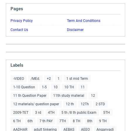
Pages
Privacy Policy
Term And Conditions
Contact Us
Disclaimer
Labels
-VIDEO
/MEd.
+2
1
1 st mid Term
1-10 Question
1-5
10
10 TH
11
11 th Question Paper
11th study material
12
12 materials/ question paper
12 th
12Th
2 STD
2009-TET
3 rd
4TH
5 th /8 th public Exam
5TH
6 TH
6th
7 th PAY
7TH
8 TH
8th
9 TH
AADHAR
adult tinkering
AEBAS
AEEO
Anganvadi