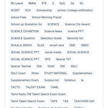
RH Leave
RMSA
RTE
S
S(A)
SA
SC
SCERT
SCH
Scholarship
school /college notification
school Fees
School Morning Prayer
School up Gradation Go
SCIENCE
Science City Award
SCIENCE EXHIBITION
Science News
science PPT
SCIENCE Question
Selecition Grade
Seniority list
SHAALA SIDDHI
SLAS
smart card
SMC
SMDC
SOCIAL SCIENCE PPT
social media
SOCIAL SCIENCE
SOCIAL SCIENCE PPT
SPD
Special TET
Special Teacher
SSA
SSAS
SSE
SSLC
SSLC Exam
Strike
STUDY MATERIAL
Supplementary
Supplementary Exam
Surplus list
Syllabus
ta
TACTO
TALENT EXAM
TAMIL
Tamil Nadu CM Talent Search Exam Exam
Tamil Talent Search Exam
TAPS
TAX
TEACHERS DAY