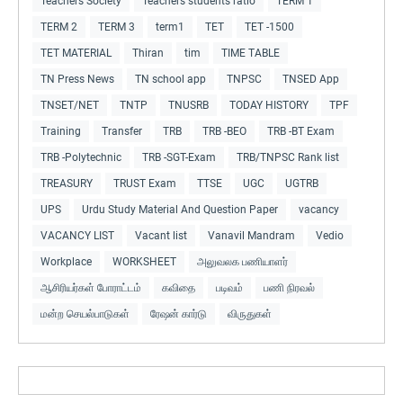
Teachers Society
Teachers students ratio
TERM 1
TERM 2
TERM 3
term1
TET
TET -1500
TET MATERIAL
Thiran
tim
TIME TABLE
TN Press News
TN school app
TNPSC
TNSED App
TNSET/NET
TNTP
TNUSRB
TODAY HISTORY
TPF
Training
Transfer
TRB
TRB -BEO
TRB -BT Exam
TRB -Polytechnic
TRB -SGT-Exam
TRB/TNPSC Rank list
TREASURY
TRUST Exam
TTSE
UGC
UGTRB
UPS
Urdu Study Material And Question Paper
vacancy
VACANCY LIST
Vacant list
Vanavil Mandram
Vedio
Workplace
WORKSHEET
அலுவலக பணியாளர்
ஆசிரியர்கள் போராட்டம்
கவிதை
படிவம்
பணி நிரவல்
மன்ற செயல்பாடுகள்
ரேஷன் கார்டு
விருதுகள்