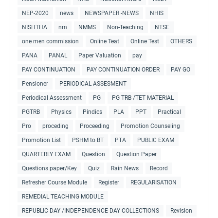
NEP-2020
news
NEWSPAPER -NEWS
NHIS
NISHTHA
nm
NMMS
Non-Teaching
NTSE
one men commission
Online Teat
Online Test
OTHERS
PANA
PANAL
Paper Valuation
pay
PAY CONTINUATION
PAY CONTINUATION ORDER
PAY GO
Pensioner
PERIODICAL ASSESMENT
Periodical Assessment
PG
PG TRB /TET MATERIAL
PGTRB
Physics
Pindics
PLA
PPT
Practical
Pro
proceding
Proceeding
Promotion Counseling
Promotion List
PSHM to BT
PTA
PUBLIC EXAM
QUARTERLY EXAM
Question
Question Paper
Questions paper/Key
Quiz
Rain News
Record
Refresher Course Module
Register
REGULARISATION
REMEDIAL TEACHING MODULE
REPUBLIC DAY /INDEPENDENCE DAY COLLECTIONS
Revision