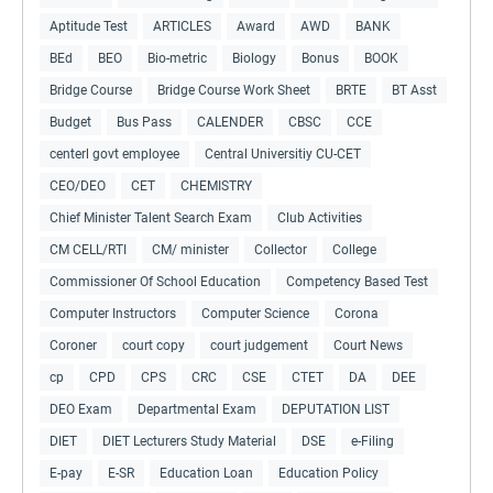
Aptitude Test
ARTICLES
Award
AWD
BANK
BEd
BEO
Bio-metric
Biology
Bonus
BOOK
Bridge Course
Bridge Course Work Sheet
BRTE
BT Asst
Budget
Bus Pass
CALENDER
CBSC
CCE
centerl govt employee
Central Universitiy CU-CET
CEO/DEO
CET
CHEMISTRY
Chief Minister Talent Search Exam
Club Activities
CM CELL/RTI
CM/ minister
Collector
College
Commissioner Of School Education
Competency Based Test
Computer Instructors
Computer Science
Corona
Coroner
court copy
court judgement
Court News
cp
CPD
CPS
CRC
CSE
CTET
DA
DEE
DEO Exam
Departmental Exam
DEPUTATION LIST
DIET
DIET Lecturers Study Material
DSE
e-Filing
E-pay
E-SR
Education Loan
Education Policy