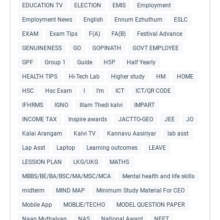
EDUCATION TV
ELECTION
EMIS
Employment
Employment News
English
Ennum Ezhuthum
ESLC
EXAM
Exam Tips
F(A)
FA(B)
Festival Advance
GENUINENESS
GO
GOPINATH
GOVT EMPLOYEE
GPF
Group 1
Guide
H5P
Half Yearly
HEALTH TIPS
Hi-Tech Lab
Higher study
HM
HOME
HSC
Hsc Exam
I
I'm
ICT
ICT/QR CODE
IFHRMS
IGNO
Illam Thedi kalvi
IMPART
INCOME TAX
Inspire awards
JACTTO-GEO
JEE
JO
Kalai Arangam
Kalvi TV
Kannavu Aasiriyar
lab asst
Lap Asst
Laptop
Learning outcomes
LEAVE
LESSION PLAN
LKG/UKG
MATHS
MBBS/BE/BA/BSC/MA/MSC/MCA
Mental health and life skills
midterm
MIND MAP
Minimum Study Material For CEO
Mobile App
MOBLIE/TECHO
MODEL QUESTION PAPER
Naan Muthalvan
NAS
National Award
NEET