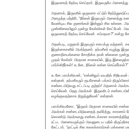
இருவரைத் தேர்வு செய்தார். இருவருமே அனைத்து
அதனால், இருவரில் ஒருவரை மட்டும் தேர்ந்துஎடுப்ப
அழைத்த மந்திரி, “நீங்கள் இருவரும் அனைத்து கலை
வேண்டிய சில குணங்கள் இன்னும் சில உள்ளன. அவற
முன்னிலையிலும் மூன்று கேள்விகள் கேட்பேன். அவற்
ஒருவரைத் தேர்வு செய்வேன். சம்மதமா?” என்று கேட
அதன்படி, மறுநாள் இருவரும் சபைக்கு வந்தனர். சபை 
இருக்கைகளில் அமர்ந்தனர். தர்மசீலர் எழுந்து இரு
குணாதிசயங்களை சோதிக்க நான் உங்களை மூன்று
முதல் கேள்வி: பிரதான சாலையில், இரு இளைஞர்க
பார்க்கிறீர்கள்! உடனே, நீங்கள் என்ன செய்வீர்கள்?”
உடனே பராக்கிரமன், “என்னிலும் வயதில் சிறியவன்
என்றான். தர்மசீலரும் ரூபசேனன் பக்கம் திரும்பி
சண்டையிடுவது சட்டப்படி குற்றம்! அதனால் அவ
செய்வேன். பிறகு அவர்கள் இருவரிடம் சண்டையின்
வழங்குவதற்காக நிறுத்துவேன்” என்றான்.
பராக்கிரமனோ, “இருவர் பிரதான சாலையில் சண்டைய
அவர்கள் சண்டையிடுவதைத் தவிர்த்து, காரணம் கேட்
கொண்டு அவர்களது சண்டைக்கான காரணத்திற்குத் த
உட்பட அனைவருக்கும் அவனுடைய பதில் திருப்திகர
கேட்டார். “நாட்டில் சில கலகக்காரர்கள் மக்களை 