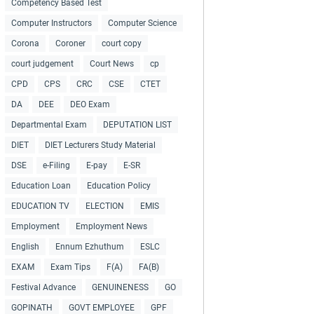
Competency Based Test
Computer Instructors
Computer Science
Corona
Coroner
court copy
court judgement
Court News
cp
CPD
CPS
CRC
CSE
CTET
DA
DEE
DEO Exam
Departmental Exam
DEPUTATION LIST
DIET
DIET Lecturers Study Material
DSE
e-Filing
E-pay
E-SR
Education Loan
Education Policy
EDUCATION TV
ELECTION
EMIS
Employment
Employment News
English
Ennum Ezhuthum
ESLC
EXAM
Exam Tips
F(A)
FA(B)
Festival Advance
GENUINENESS
GO
GOPINATH
GOVT EMPLOYEE
GPF