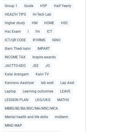
Group 1
Guide
H5P
Half Yearly
HEALTH TIPS
Hi-Tech Lab
Higher study
HM
HOME
HSC
Hsc Exam
I
I'm
ICT
ICT/QR CODE
IFHRMS
IGNO
Illam Thedi kalvi
IMPART
INCOME TAX
Inspire awards
JACTTO-GEO
JEE
JO
Kalai Arangam
Kalvi TV
Kannavu Aasiriyar
lab asst
Lap Asst
Laptop
Learning outcomes
LEAVE
LESSION PLAN
LKG/UKG
MATHS
MBBS/BE/BA/BSC/MA/MSC/MCA
Mental health and life skills
midterm
MIND MAP