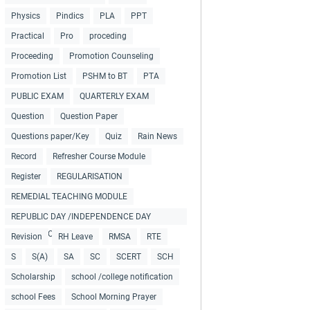
Physics
Pindics
PLA
PPT
Practical
Pro
proceding
Proceeding
Promotion Counseling
Promotion List
PSHM to BT
PTA
PUBLIC EXAM
QUARTERLY EXAM
Question
Question Paper
Questions paper/Key
Quiz
Rain News
Record
Refresher Course Module
Register
REGULARISATION
REMEDIAL TEACHING MODULE
REPUBLIC DAY /INDEPENDENCE DAY
COLLECTIONS
Revision
RH Leave
RMSA
RTE
S
S(A)
SA
SC
SCERT
SCH
Scholarship
school /college notification
school Fees
School Morning Prayer