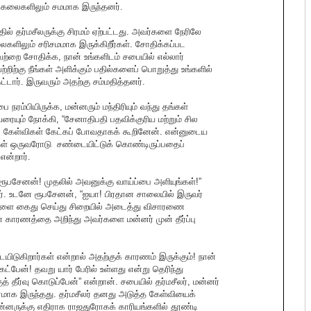
 கலைகளிலும் சமமாக இருந்தனர்.
தில் தர்மசீலருக்கு சிரமம் ஏற்பட்டது. அவர்களை நேரிலே
களிலும் சரிசமமாக இருக்கிறீர்கள். சோதிக்கப்பட
்றை சோதிக்க, நான் உங்களிடம் சபையில் எல்லார்
றிற்கு நீங்கள் அளிக்கும் பதில்களைப் பொறுத்து உங்களில்
்டார். இருவரும் அதற்கு சம்மதித்தனர்.
நரம்பியிருக்க, மன்னரும் மந்திரியும் வந்து தங்கள்
வரையும் நோக்கி, “சேனாதிபதி பதவிக்குரிய மற்றும் சில
 கேள்விகள் கேட்கப் போவதாகக் கூறினேன். என்னுடைய
ள் ஒருவரோடு சண்டையிட்டுக் கொண்டிருப்பதைப்
 என்றார்.
 ரூபசேனன்! முதலில் அவனுக்கு வாய்ப்பை அளியுங்கள்!”
னார். உடனே ரூபசேனன், “ஐயா! பிரதான சாலையில் இருவர்
ர்களை கைது செய்து சிறையில் அடைத்து விசாரணை
 காரணத்தை அறிந்து அவர்களை மன்னர் முன் தீர்ப்பு
ிடுகிறார்கள் என்றால் அதற்குக் காரணம் இருக்கும்! நான்
பேன்! தவறு யார் பேரில் உள்ளது என்று தெரிந்து
ீர்வு கொடுப்பேன்” என்றான். சபையில் தர்மசீலர், மன்னர்
மாக இருந்தது. தர்மசீலர் தனது அடுத்த கேள்வியைக்
மன்னருக்கு எதிராக ராஜதுரோகக் காரியங்களில் தூண்டி