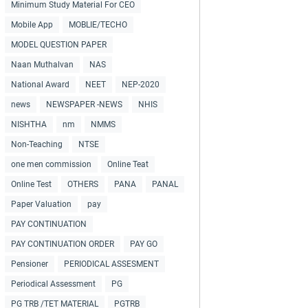
Minimum Study Material For CEO
Mobile App
MOBLIE/TECHO
MODEL QUESTION PAPER
Naan Muthalvan
NAS
National Award
NEET
NEP-2020
news
NEWSPAPER -NEWS
NHIS
NISHTHA
nm
NMMS
Non-Teaching
NTSE
one men commission
Online Teat
Online Test
OTHERS
PANA
PANAL
Paper Valuation
pay
PAY CONTINUATION
PAY CONTINUATION ORDER
PAY GO
Pensioner
PERIODICAL ASSESMENT
Periodical Assessment
PG
PG TRB /TET MATERIAL
PGTRB