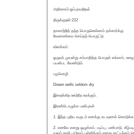
அதிகாரம்:ஒப்புரவறிதல்
திருக்குறள்:212
தாளாற்றித் தந்த பொருளெல்லாம் தக்கார்க்கு
வேளாண்மை செய்தற் பொருட்டு.
விளக்கம்:
ஒருவர் முயன்று சம்பாதித்த பொருள் எல்லாம், உழ
பயன்பட வேண்டும்.
பழமொழி
Drawn wells seldom dry
இறைக்கிற ஊற்றே சுரக்கும்.
இரண்டொழுக்க பண்புகள்
1. இந்த பு‌திய வருடம் எனக்கு கடவுளால் கொடுக
2. எனவே எனது ஒழுக்கம், படிப்பு, பண்பாடு, கீழ்
மூலம் நான் பயிலும் பள்ளிக்கும் எனது நாட்டிற்கும்