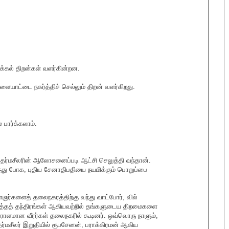
ுக்கல் திறன்கள் வளர்கின்றன.
ையாட்டை நகர்த்திச் செல்லும் திறன் வளர்கிறது.
பார்க்கலாம்.
தர்மசீலரின் ஆலோசனைப்படி ஆட்சி செலுத்தி வந்தான்.
ு போக, புதிய சேனாதிபதியை நயமிக்கும் பொறுப்பை
ஞர்களைத் தலைநகரத்திற்கு வந்து வாட்போர், வில்
யுத்தத் தந்திரங்கள் ஆகியவற்றில் தங்களுடைய திறமைகளை
ஏராளமான வீரர்கள் தலைநகரில் கூடினர். ஒவ்வொரு நாளும்,
மசீலர் இறுதியில் ரூபசேனன், பராக்கிரமன் ஆகிய