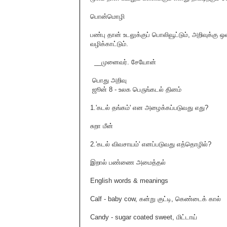
பொன்மொழி
பண்பு தான் உடலுக்குப் பொலிவூட்டும், அறிவுக்கு ஒள
வழிக்காட்டும்.
__முனைவர். சேயோன்
பொது அறிவு
ஜூன் 8 - உலக பெருங்கடல் தினம்
1.'கடல் தங்கம்' என அழைக்கப்படுவது எது?
சுறா மீன்
2.'கடல் விவசாயம்' எனப்படுவது எத்தொழில்?
இறால் பண்ணை அமைத்தல்
English words & meanings
Calf - baby cow, கன்று குட்டி, கெண்டைக் கால்
Candy - sugar coated sweet, மிட்டாய்