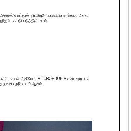
காெண்டு வந்தால் நீரிழிவுநாேயாளியின் சர்க்கரை அளவு
றிலும் கட்டுப்படுத்திவிடலாம்.
், நெப்போலியன் ஆகியோர் AILUROPHOBIA என்ற நோயால்
 பூனை பற்றிய பயம் ஆகும்.