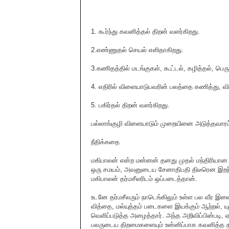
1. கூர்ந்து கவனித்தல் திறன் வளர்கிறது.
2.எண்ணுதல் செயல் எளிதாகிறது.
3.கணிதத்தில் மடங்குகள், கூட்டல், கழித்தல், பெர
4. எதிரில் விளையாடுபவரின் பலத்தை கணித்து, விள
5. பகிர்தல் திறன் வளர்கிறது.
பல்லாங்குழி விளையாடும் முறையினை அடுத்தவாரம் 
நீதிக்கதை
மகிபாலன் என்ற மன்னன் தனது முதல் மந்திரியான 
ஒரு சமயம், அவனுடைய சேனாதிபதி திடீரென இறந்த
மகிபாலன் தர்மசீலரிடம் ஒப்படைத்தான்.
உடனே தர்மசீலரும் நாடெங்கிலும் உள்ள பல வீர இளை
வித்தை, மல்யுத்தம் படைகளை இயக்கும் ஆற்றல், 
வெளிப்படுத்த அழைத்தார். அந்த அறிவிப்பின்படி, 
பலருடைய திறமைகளையும் உன்னிப்பாக கவனித்த தர்