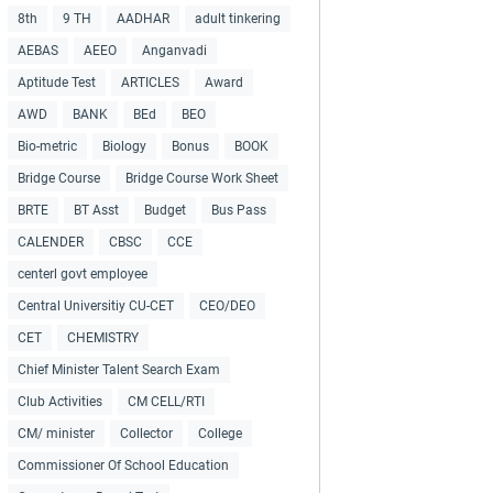
8th
9 TH
AADHAR
adult tinkering
AEBAS
AEEO
Anganvadi
Aptitude Test
ARTICLES
Award
AWD
BANK
BEd
BEO
Bio-metric
Biology
Bonus
BOOK
Bridge Course
Bridge Course Work Sheet
BRTE
BT Asst
Budget
Bus Pass
CALENDER
CBSC
CCE
centerl govt employee
Central Universitiy CU-CET
CEO/DEO
CET
CHEMISTRY
Chief Minister Talent Search Exam
Club Activities
CM CELL/RTI
CM/ minister
Collector
College
Commissioner Of School Education