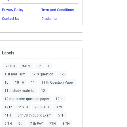
Privacy Policy
Term And Conditions
Contact Us
Disclaimer
Labels
-VIDEO
/MEd.
+2
1
1 st mid Term
1-10 Question
1-5
10
10 TH
11
11 th Question Paper
11th study material
12
12 materials/ question paper
12 th
12Th
2 STD
2009-TET
3 rd
4TH
5 th /8 th public Exam
5TH
6 TH
6th
7 th PAY
7TH
8 TH