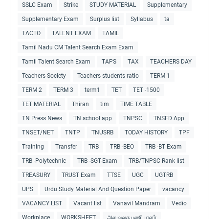
SSLC Exam
Strike
STUDY MATERIAL
Supplementary
Supplementary Exam
Surplus list
Syllabus
ta
TACTO
TALENT EXAM
TAMIL
Tamil Nadu CM Talent Search Exam Exam
Tamil Talent Search Exam
TAPS
TAX
TEACHERS DAY
Teachers Society
Teachers students ratio
TERM 1
TERM 2
TERM 3
term1
TET
TET -1500
TET MATERIAL
Thiran
tim
TIME TABLE
TN Press News
TN school app
TNPSC
TNSED App
TNSET/NET
TNTP
TNUSRB
TODAY HISTORY
TPF
Training
Transfer
TRB
TRB -BEO
TRB -BT Exam
TRB -Polytechnic
TRB -SGT-Exam
TRB/TNPSC Rank list
TREASURY
TRUST Exam
TTSE
UGC
UGTRB
UPS
Urdu Study Material And Question Paper
vacancy
VACANCY LIST
Vacant list
Vanavil Mandram
Vedio
Workplace
WORKSHEET
அலுவலக பணியாளர்