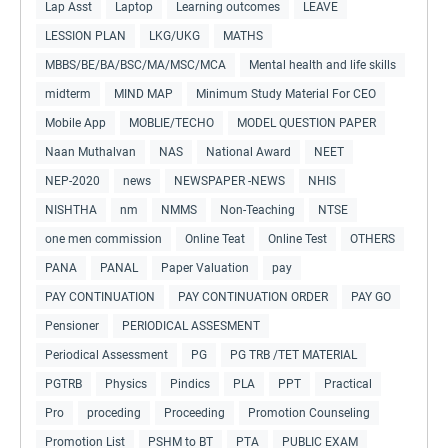
Lap Asst
Laptop
Learning outcomes
LEAVE
LESSION PLAN
LKG/UKG
MATHS
MBBS/BE/BA/BSC/MA/MSC/MCA
Mental health and life skills
midterm
MIND MAP
Minimum Study Material For CEO
Mobile App
MOBLIE/TECHO
MODEL QUESTION PAPER
Naan Muthalvan
NAS
National Award
NEET
NEP-2020
news
NEWSPAPER -NEWS
NHIS
NISHTHA
nm
NMMS
Non-Teaching
NTSE
one men commission
Online Teat
Online Test
OTHERS
PANA
PANAL
Paper Valuation
pay
PAY CONTINUATION
PAY CONTINUATION ORDER
PAY GO
Pensioner
PERIODICAL ASSESMENT
Periodical Assessment
PG
PG TRB /TET MATERIAL
PGTRB
Physics
Pindics
PLA
PPT
Practical
Pro
proceding
Proceeding
Promotion Counseling
Promotion List
PSHM to BT
PTA
PUBLIC EXAM