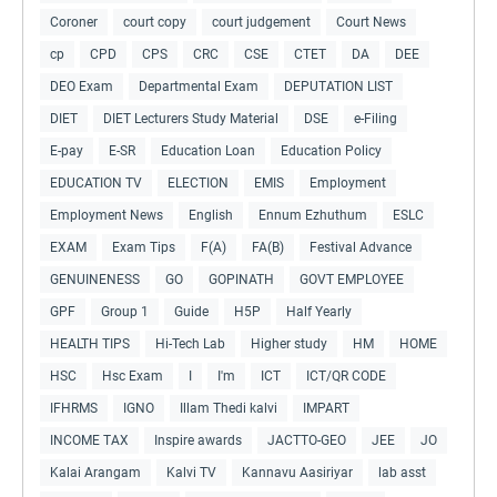
Coroner
court copy
court judgement
Court News
cp
CPD
CPS
CRC
CSE
CTET
DA
DEE
DEO Exam
Departmental Exam
DEPUTATION LIST
DIET
DIET Lecturers Study Material
DSE
e-Filing
E-pay
E-SR
Education Loan
Education Policy
EDUCATION TV
ELECTION
EMIS
Employment
Employment News
English
Ennum Ezhuthum
ESLC
EXAM
Exam Tips
F(A)
FA(B)
Festival Advance
GENUINENESS
GO
GOPINATH
GOVT EMPLOYEE
GPF
Group 1
Guide
H5P
Half Yearly
HEALTH TIPS
Hi-Tech Lab
Higher study
HM
HOME
HSC
Hsc Exam
I
I'm
ICT
ICT/QR CODE
IFHRMS
IGNO
Illam Thedi kalvi
IMPART
INCOME TAX
Inspire awards
JACTTO-GEO
JEE
JO
Kalai Arangam
Kalvi TV
Kannavu Aasiriyar
lab asst