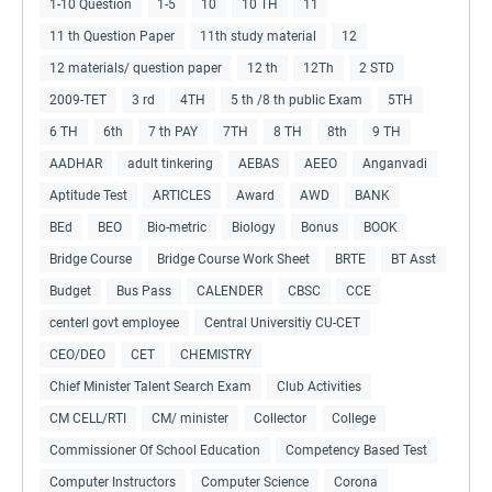
1-10 Question
1-5
10
10 TH
11
11 th Question Paper
11th study material
12
12 materials/ question paper
12 th
12Th
2 STD
2009-TET
3 rd
4TH
5 th /8 th public Exam
5TH
6 TH
6th
7 th PAY
7TH
8 TH
8th
9 TH
AADHAR
adult tinkering
AEBAS
AEEO
Anganvadi
Aptitude Test
ARTICLES
Award
AWD
BANK
BEd
BEO
Bio-metric
Biology
Bonus
BOOK
Bridge Course
Bridge Course Work Sheet
BRTE
BT Asst
Budget
Bus Pass
CALENDER
CBSC
CCE
centerl govt employee
Central Universitiy CU-CET
CEO/DEO
CET
CHEMISTRY
Chief Minister Talent Search Exam
Club Activities
CM CELL/RTI
CM/ minister
Collector
College
Commissioner Of School Education
Competency Based Test
Computer Instructors
Computer Science
Corona