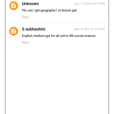
Unknown
July 15, 2020 at 9:14 PM
Pls can I get geography1 st lesson ppt
Reply
S.subhashini
June 18, 2021 at 7:55 PM
English medium ppt for all unit in 9th social science
Reply