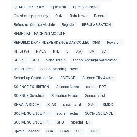
QUARTERLY EXAM
Question
Question Paper
Questions paper/Key
Quiz
Rain News
Record
Refresher Course Module
Register
REGULARISATION
REMEDIAL TEACHING MODULE
REPUBLIC DAY /INDEPENDENCE DAY COLLECTIONS
Revision
RH Leave
RMSA
RTE
S
S(A)
SA
SC
SCERT
SCH
Scholarship
school /college notification
school Fees
School Morning Prayer
School up Gradation Go
SCIENCE
Science City Award
SCIENCE EXHIBITION
Science News
science PPT
SCIENCE Question
Selecition Grade
Seniority list
SHAALA SIDDHI
SLAS
smart card
SMC
SMDC
SOCIAL SCIENCE PPT
social media
SOCIAL SCIENCE
SOCIAL SCIENCE PPT
SPD
Special TET
Special Teacher
SSA
SSAS
SSE
SSLC