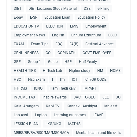
DIET
DIET Lecturers Study Material
DSE
e-Filing
E-pay
E-SR
Education Loan
Education Policy
EDUCATION TV
ELECTION
EMIS
Employment
Employment News
English
Ennum Ezhuthum
ESLC
EXAM
Exam Tips
F(A)
FA(B)
Festival Advance
GENUINENESS
GO
GOPINATH
GOVT EMPLOYEE
GPF
Group 1
Guide
H5P
Half Yearly
HEALTH TIPS
Hi-Tech Lab
Higher study
HM
HOME
HSC
Hsc Exam
I
I'm
ICT
ICT/QR CODE
IFHRMS
IGNO
Illam Thedi kalvi
IMPART
INCOME TAX
Inspire awards
JACTTO-GEO
JEE
JO
Kalai Arangam
Kalvi TV
Kannavu Aasiriyar
lab asst
Lap Asst
Laptop
Learning outcomes
LEAVE
LESSION PLAN
LKG/UKG
MATHS
MBBS/BE/BA/BSC/MA/MSC/MCA
Mental health and life skills