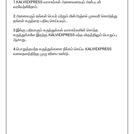
1.KALVIEXPRESS வாசகர்கள் அனைவரையும் அன்புடன்
வரவேற்கிறோம்..
2.அனைவரும் தங்கள் பெயர் மற்றும் மின்அஞ்சல் முகவரி கொடுத்து
தங்கள் கருத்தை பதிவு செய்யவும்..
3.இங்கு பதிவாகும் கருத்துக்கள் வாசகர்களின் சொந்த
கருத்துக்களே இதற்கு KALVIEXPRESS எந்த விதத்திலும் பொறுப்பு
ஆகாது..
4.பொறுத்தமற்ற கருத்துக்களை நீக்கம் செய்ய KALVIEXPRESS
வலைதளத்திற்கு முழு உரிமை உண்டு..