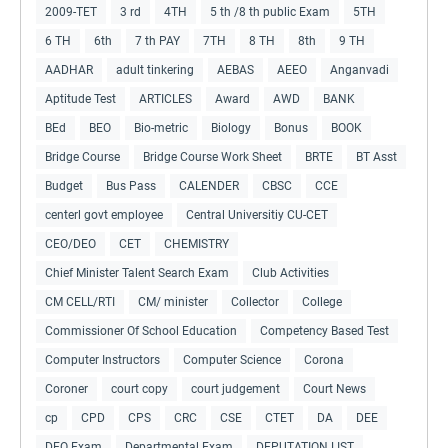
2009-TET
3 rd
4TH
5 th /8 th public Exam
5TH
6 TH
6th
7 th PAY
7TH
8 TH
8th
9 TH
AADHAR
adult tinkering
AEBAS
AEEO
Anganvadi
Aptitude Test
ARTICLES
Award
AWD
BANK
BEd
BEO
Bio-metric
Biology
Bonus
BOOK
Bridge Course
Bridge Course Work Sheet
BRTE
BT Asst
Budget
Bus Pass
CALENDER
CBSC
CCE
centerl govt employee
Central Universitiy CU-CET
CEO/DEO
CET
CHEMISTRY
Chief Minister Talent Search Exam
Club Activities
CM CELL/RTI
CM/ minister
Collector
College
Commissioner Of School Education
Competency Based Test
Computer Instructors
Computer Science
Corona
Coroner
court copy
court judgement
Court News
cp
CPD
CPS
CRC
CSE
CTET
DA
DEE
DEO Exam
Departmental Exam
DEPUTATION LIST