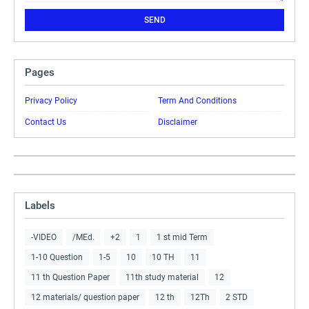
Pages
Privacy Policy
Term And Conditions
Contact Us
Disclaimer
Labels
-VIDEO
/MEd.
+2
1
1 st mid Term
1-10 Question
1-5
10
10 TH
11
11 th Question Paper
11th study material
12
12 materials/ question paper
12 th
12Th
2 STD