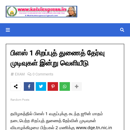
பிளஸ் 1 சிறப்புத் துணைத் தேர்வு
முடிவுகள் இன்று வெளியீடு
EXAM
0 Comments
Random Posts
தமிழகத்தில் பிளஸ் 1 வகுப்புக்கு கடந்த ஜூன் மாதம்
நடைபெற்ற சிறப்புத் துணைத் தேர்வின் முடிவுகள்
வியாழக்கிழமை பிற்பகல் 2 மணிக்கு www.dge.tn.nic.in