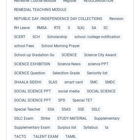
Refresher Course Module
Register
REGULARISATION
REMEDIAL TEACHING MODULE
REPUBLIC DAY /INDEPENDENCE DAY COLLECTIONS
Revision
RH Leave
RMSA
RTE
S
S(A)
SA
SC
SCERT
SCH
Scholarship
school /college notification
school Fees
School Morning Prayer
School up Gradation Go
SCIENCE
Science City Award
SCIENCE EXHIBITION
Science News
science PPT
SCIENCE Question
Selecition Grade
Seniority list
SHAALA SIDDHI
SLAS
smart card
SMC
SMDC
SOCIAL SCIENCE PPT
social media
SOCIAL SCIENCE
SOCIAL SCIENCE PPT
SPD
Special TET
Special Teacher
SSA
SSAS
SSE
SSLC
SSLC Exam
Strike
STUDY MATERIAL
Supplementary
Supplementary Exam
Surplus list
Syllabus
ta
TACTO
TALENT EXAM
TAMIL