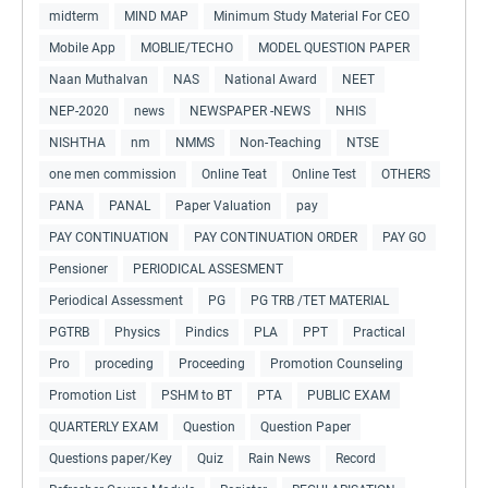
midterm
MIND MAP
Minimum Study Material For CEO
Mobile App
MOBLIE/TECHO
MODEL QUESTION PAPER
Naan Muthalvan
NAS
National Award
NEET
NEP-2020
news
NEWSPAPER -NEWS
NHIS
NISHTHA
nm
NMMS
Non-Teaching
NTSE
one men commission
Online Teat
Online Test
OTHERS
PANA
PANAL
Paper Valuation
pay
PAY CONTINUATION
PAY CONTINUATION ORDER
PAY GO
Pensioner
PERIODICAL ASSESMENT
Periodical Assessment
PG
PG TRB /TET MATERIAL
PGTRB
Physics
Pindics
PLA
PPT
Practical
Pro
proceding
Proceeding
Promotion Counseling
Promotion List
PSHM to BT
PTA
PUBLIC EXAM
QUARTERLY EXAM
Question
Question Paper
Questions paper/Key
Quiz
Rain News
Record