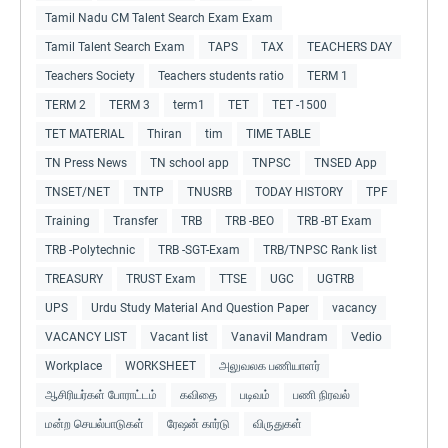
Tamil Nadu CM Talent Search Exam Exam
Tamil Talent Search Exam
TAPS
TAX
TEACHERS DAY
Teachers Society
Teachers students ratio
TERM 1
TERM 2
TERM 3
term1
TET
TET -1500
TET MATERIAL
Thiran
tim
TIME TABLE
TN Press News
TN school app
TNPSC
TNSED App
TNSET/NET
TNTP
TNUSRB
TODAY HISTORY
TPF
Training
Transfer
TRB
TRB -BEO
TRB -BT Exam
TRB -Polytechnic
TRB -SGT-Exam
TRB/TNPSC Rank list
TREASURY
TRUST Exam
TTSE
UGC
UGTRB
UPS
Urdu Study Material And Question Paper
vacancy
VACANCY LIST
Vacant list
Vanavil Mandram
Vedio
Workplace
WORKSHEET
அலுவலக பணியாளர்
ஆசிரியர்கள் போராட்டம்
கவிதை
படிவம்
பணி நிரவல்
மன்ற செயல்பாடுகள்
ரேஷன் கார்டு
விருதுகள்