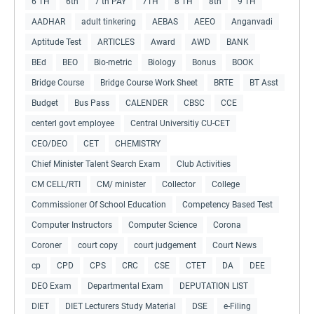
6 TH
6th
7 th PAY
7TH
8 TH
8th
9 TH
AADHAR
adult tinkering
AEBAS
AEEO
Anganvadi
Aptitude Test
ARTICLES
Award
AWD
BANK
BEd
BEO
Bio-metric
Biology
Bonus
BOOK
Bridge Course
Bridge Course Work Sheet
BRTE
BT Asst
Budget
Bus Pass
CALENDER
CBSC
CCE
centerl govt employee
Central Universitiy CU-CET
CEO/DEO
CET
CHEMISTRY
Chief Minister Talent Search Exam
Club Activities
CM CELL/RTI
CM/ minister
Collector
College
Commissioner Of School Education
Competency Based Test
Computer Instructors
Computer Science
Corona
Coroner
court copy
court judgement
Court News
cp
CPD
CPS
CRC
CSE
CTET
DA
DEE
DEO Exam
Departmental Exam
DEPUTATION LIST
DIET
DIET Lecturers Study Material
DSE
e-Filing