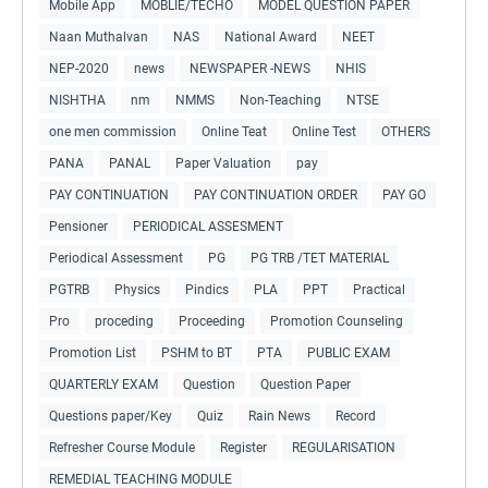
Mobile App
MOBLIE/TECHO
MODEL QUESTION PAPER
Naan Muthalvan
NAS
National Award
NEET
NEP-2020
news
NEWSPAPER -NEWS
NHIS
NISHTHA
nm
NMMS
Non-Teaching
NTSE
one men commission
Online Teat
Online Test
OTHERS
PANA
PANAL
Paper Valuation
pay
PAY CONTINUATION
PAY CONTINUATION ORDER
PAY GO
Pensioner
PERIODICAL ASSESMENT
Periodical Assessment
PG
PG TRB /TET MATERIAL
PGTRB
Physics
Pindics
PLA
PPT
Practical
Pro
proceding
Proceeding
Promotion Counseling
Promotion List
PSHM to BT
PTA
PUBLIC EXAM
QUARTERLY EXAM
Question
Question Paper
Questions paper/Key
Quiz
Rain News
Record
Refresher Course Module
Register
REGULARISATION
REMEDIAL TEACHING MODULE