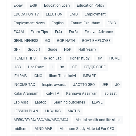
E-pay
E-SR
Education Loan
Education Policy
EDUCATION TV
ELECTION
EMIS
Employment
Employment News
English
Ennum Ezhuthum
ESLC
EXAM
Exam Tips
F(A)
FA(B)
Festival Advance
GENUINENESS
GO
GOPINATH
GOVT EMPLOYEE
GPF
Group 1
Guide
H5P
Half Yearly
HEALTH TIPS
Hi-Tech Lab
Higher study
HM
HOME
HSC
Hsc Exam
I
I'm
ICT
ICT/QR CODE
IFHRMS
IGNO
Illam Thedi kalvi
IMPART
INCOME TAX
Inspire awards
JACTTO-GEO
JEE
JO
Kalai Arangam
Kalvi TV
Kannavu Aasiriyar
lab asst
Lap Asst
Laptop
Learning outcomes
LEAVE
LESSION PLAN
LKG/UKG
MATHS
MBBS/BE/BA/BSC/MA/MSC/MCA
Mental health and life skills
midterm
MIND MAP
Minimum Study Material For CEO