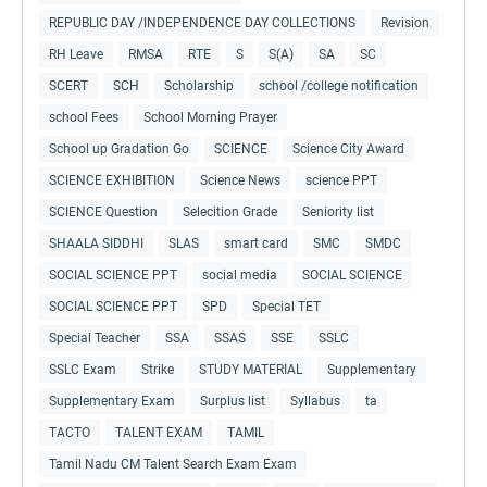
REPUBLIC DAY /INDEPENDENCE DAY COLLECTIONS
Revision
RH Leave
RMSA
RTE
S
S(A)
SA
SC
SCERT
SCH
Scholarship
school /college notification
school Fees
School Morning Prayer
School up Gradation Go
SCIENCE
Science City Award
SCIENCE EXHIBITION
Science News
science PPT
SCIENCE Question
Selecition Grade
Seniority list
SHAALA SIDDHI
SLAS
smart card
SMC
SMDC
SOCIAL SCIENCE PPT
social media
SOCIAL SCIENCE
SOCIAL SCIENCE PPT
SPD
Special TET
Special Teacher
SSA
SSAS
SSE
SSLC
SSLC Exam
Strike
STUDY MATERIAL
Supplementary
Supplementary Exam
Surplus list
Syllabus
ta
TACTO
TALENT EXAM
TAMIL
Tamil Nadu CM Talent Search Exam Exam