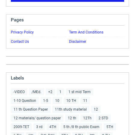
Pages
Privacy Policy
Term And Conditions
Contact Us
Disclaimer
Labels
-VIDEO
/MEd.
+2
1
1 st mid Term
1-10 Question
1-5
10
10 TH
11
11 th Question Paper
11th study material
12
12 materials/ question paper
12 th
12Th
2 STD
2009-TET
3 rd
4TH
5 th /8 th public Exam
5TH