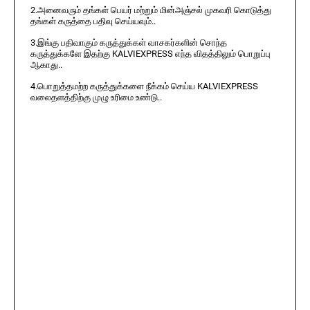
2.அனைவரும் தங்கள் பெயர் மற்றும் மின்அஞ்சல் முகவரி கொடுத்து
தங்கள் கருத்தை பதிவு செய்யவும்..
3.இங்கு பதிவாகும் கருத்துக்கள் வாசகர்களின் சொந்த
கருத்துக்களே இதற்கு KALVIEXPRESS எந்த விதத்திலும் பொறுப்பு
ஆகாது..
4.பொறுத்தமற்ற கருத்துக்களை நீக்கம் செய்ய KALVIEXPRESS
வலைதளத்திற்கு முழு உரிமை உண்டு..