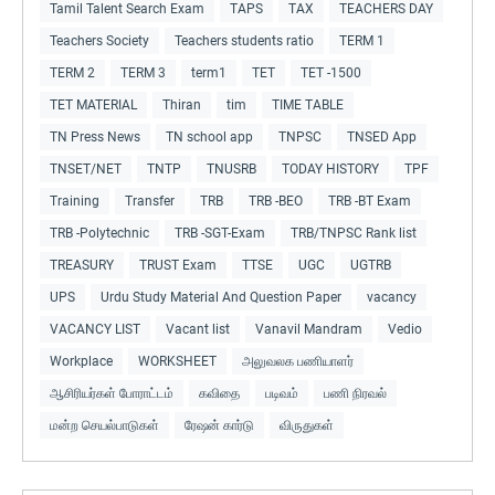
Tamil Talent Search Exam
TAPS
TAX
TEACHERS DAY
Teachers Society
Teachers students ratio
TERM 1
TERM 2
TERM 3
term1
TET
TET -1500
TET MATERIAL
Thiran
tim
TIME TABLE
TN Press News
TN school app
TNPSC
TNSED App
TNSET/NET
TNTP
TNUSRB
TODAY HISTORY
TPF
Training
Transfer
TRB
TRB -BEO
TRB -BT Exam
TRB -Polytechnic
TRB -SGT-Exam
TRB/TNPSC Rank list
TREASURY
TRUST Exam
TTSE
UGC
UGTRB
UPS
Urdu Study Material And Question Paper
vacancy
VACANCY LIST
Vacant list
Vanavil Mandram
Vedio
Workplace
WORKSHEET
அலுவலக பணியாளர்
ஆசிரியர்கள் போராட்டம்
கவிதை
படிவம்
பணி நிரவல்
மன்ற செயல்பாடுகள்
ரேஷன் கார்டு
விருதுகள்