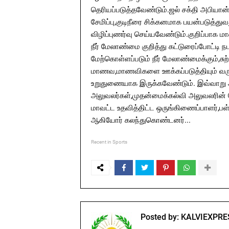
தெரியப்படுத்தவேண்டும்.ஜல் சக்தி அபியான் த
சேமிப்பு,குடிநீரை சிக்கனமாக பயன்படுத்த
விழிப்புணர்வு செய்யவேண்டும்.குறிப்பாக 
நீர் மேலாண்மை குறித்து கட்டுரைப்போட்டி
மேற்கொள்ளப்படும் நீர் மேலாண்மைக்கும்,சுற்
மாணவ,மாணவிகளை ஊக்கப்படுத்தியும் வர
உறுதுணையாக இருக்கவேண்டும். இவ்வாறு அவ
அலுவலர்கள்,முதன்மைக்கல்வி அலுவலரின் ந
மாவட்ட உதவித்திட்ட ஒருங்கிணைப்பாளர்,
ஆகியோர் கலந்துகொண்டனர்...
Recent in Sports
Posted by:
KALVIEXPRE