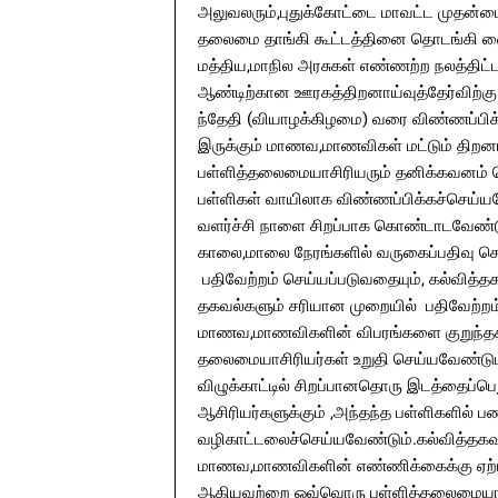
அலுவலரும்,புதுக்கோட்டை மாவட்ட முதன்மை
தலைமை தாங்கி கூட்டத்தினை தொடங்கி வை
மத்திய,மாநில அரசுகள் எண்ணற்ற நலத்திட்
ஆண்டிற்கான ஊரகத்திறனாய்வுத்தேர்விற்கு 
ந்தேதி (வியாழக்கிழமை) வரை விண்ணப்பிக்
இருக்கும் மாணவ,மாணவிகள் மட்டும் திறனா
பள்ளித்தலைமையாசிரியரும் தனிக்கவனம்
பள்ளிகள் வாயிலாக விண்ணப்பிக்கச்செய்யவ
வளர்ச்சி நாளை சிறப்பாக கொண்டாடவேண்டு
காலை,மாலை நேரங்களில் வருகைப்பதிவு ச
பதிவேற்றம் செய்யப்படுவதையும், கல்வித
தகவல்களும் சரியான முறையில் பதிவேற்றம் 
மாணவ,மாணவிகளின் விபரங்களை குறுந்தகவல
தலைமையாசிரியர்கள் உறுதி செய்யவேண்டும்.
விழுக்காட்டில் சிறப்பானதொரு இடத்தைப்பெறு
ஆசிரியர்களுக்கும் ,அந்தந்த பள்ளிகளில் ப
வழிகாட்டலைச்செய்யவேண்டும்.கல்வித்தக
மாணவ,மாணவிகளின் எண்ணிக்கைக்கு ஏற்ப பாடப
ஆகியவற்றை ஒவ்வொரு பள்ளித்தலைமையாசிரி