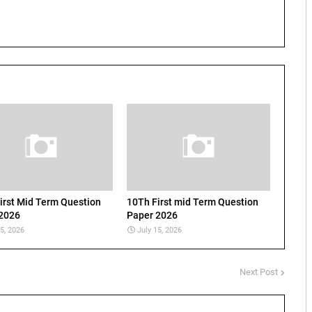
irst Mid Term Question
10Th First mid Term Question
2026
Paper 2026
15, 2026
July 15, 2026
Next Post