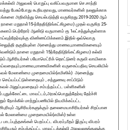
க்கல்வி அலுவலர் பொறுப்பு வகிப்பவருமான செ.சாந்தி
த்து பேசும்போது கூறியதாவது, மாணவர்களின் நலனுக்காக
டங்களை அறிவித்து செயல்படுத்தி வருகிறது.2019-2020 ஆம்
நாளை மறுநாள்15-ந்தேதி(திங்கட்கிழமை) முதல் வருகிற 25-
கலாம்.பெற்றோர் ஆண்டு வருமானம் ரூ 1லட்சத்துக்குள்ளாக
ய்வுத்தேர்வுக்கு விண்ணப்பிக்கலாம்.இதில் ஒவ்வொரு
 செலுத்தி தகுதியுள்ள அனைத்து மாணவ,மாணவிகளையும்
ேண்டும்.நாளை மறுநாள் 15ந்தேதி(திங்கட்கிழமை) கல்வி
ம்.ஆசிரியர்கள் பயோமெட்ரிக் தொட்டுனர் கருவி வாயிலாக
ெய்வதையும்,மாணவ,மாணவிகளின் வருகைப்பதிவு செயலியில்
்தகவல் மேலாண்மை முறைமையில்(எமிஸில்) அனைத்து
செய்யப்பட்டுள்ளதையும் , சத்துணவு சாப்பிடும்
் அனுப்புவதையும் சம்பந்தப்பட்ட பள்ளிகளின்
புதுக்கோட்டை மாவட்டம்,அரசுப்பொதுத்தேர்வு தேர்ச்சி
ம் நோக்கில் மாற்றுப்பணியில் நியமிக்கப்பட்ட
ணிபுரியும் ஆசிரியர்களுக்கும் தலைமையாசிரியர்கள் சிறப்பான
வல் மேலாண்மை முறைமையில்(எமிஸ்) உள்ள
்புத்தகங்கள் பெறப்பட்ட விபரம்,மீதம் இருப்பு விபரம்
யரும் சம்பந்தப்பட்ட மாவட்டக்கல்வி அலுவலகங்களுக்கு