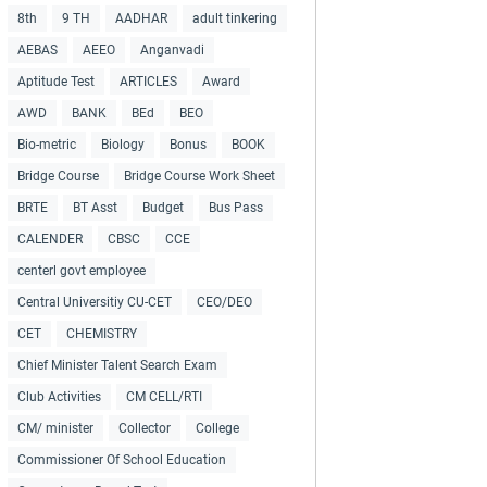
8th
9 TH
AADHAR
adult tinkering
AEBAS
AEEO
Anganvadi
Aptitude Test
ARTICLES
Award
AWD
BANK
BEd
BEO
Bio-metric
Biology
Bonus
BOOK
Bridge Course
Bridge Course Work Sheet
BRTE
BT Asst
Budget
Bus Pass
CALENDER
CBSC
CCE
centerl govt employee
Central Universitiy CU-CET
CEO/DEO
CET
CHEMISTRY
Chief Minister Talent Search Exam
Club Activities
CM CELL/RTI
CM/ minister
Collector
College
Commissioner Of School Education