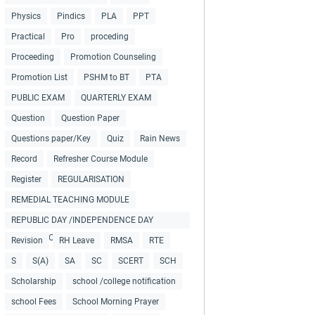
Physics
Pindics
PLA
PPT
Practical
Pro
proceding
Proceeding
Promotion Counseling
Promotion List
PSHM to BT
PTA
PUBLIC EXAM
QUARTERLY EXAM
Question
Question Paper
Questions paper/Key
Quiz
Rain News
Record
Refresher Course Module
Register
REGULARISATION
REMEDIAL TEACHING MODULE
REPUBLIC DAY /INDEPENDENCE DAY
COLLECTIONS
Revision
RH Leave
RMSA
RTE
S
S(A)
SA
SC
SCERT
SCH
Scholarship
school /college notification
school Fees
School Morning Prayer