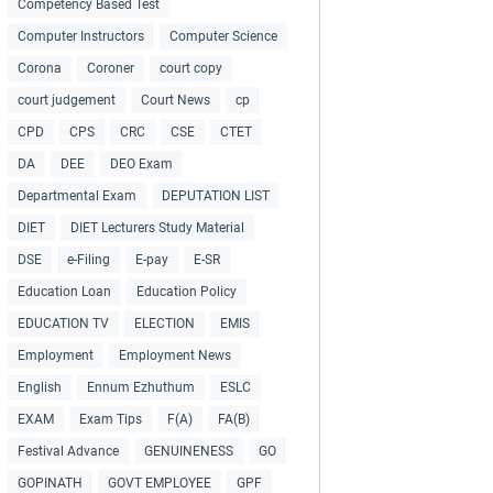
Competency Based Test
Computer Instructors
Computer Science
Corona
Coroner
court copy
court judgement
Court News
cp
CPD
CPS
CRC
CSE
CTET
DA
DEE
DEO Exam
Departmental Exam
DEPUTATION LIST
DIET
DIET Lecturers Study Material
DSE
e-Filing
E-pay
E-SR
Education Loan
Education Policy
EDUCATION TV
ELECTION
EMIS
Employment
Employment News
English
Ennum Ezhuthum
ESLC
EXAM
Exam Tips
F(A)
FA(B)
Festival Advance
GENUINENESS
GO
GOPINATH
GOVT EMPLOYEE
GPF