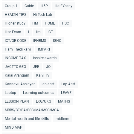
Group 1
Guide
H5P
Half Yearly
HEALTH TIPS
Hi-Tech Lab
Higher study
HM
HOME
HSC
Hsc Exam
I
I'm
ICT
ICT/QR CODE
IFHRMS
IGNO
Illam Thedi kalvi
IMPART
INCOME TAX
Inspire awards
JACTTO-GEO
JEE
JO
Kalai Arangam
Kalvi TV
Kannavu Aasiriyar
lab asst
Lap Asst
Laptop
Learning outcomes
LEAVE
LESSION PLAN
LKG/UKG
MATHS
MBBS/BE/BA/BSC/MA/MSC/MCA
Mental health and life skills
midterm
MIND MAP