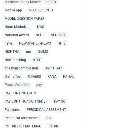
Minimum Study Material For CEO
Mobile App
MOBLIE/TECHO
MODEL QUESTION PAPER
Naan Muthalvan
NAS
National Award
NEET
NEP-2020
news
NEWSPAPER -NEWS
NHIS
NISHTHA
nm
NMMS
Non-Teaching
NTSE
one men commission
Online Teat
Online Test
OTHERS
PANA
PANAL
Paper Valuation
pay
PAY CONTINUATION
PAY CONTINUATION ORDER
PAY GO
Pensioner
PERIODICAL ASSESMENT
Periodical Assessment
PG
PG TRB /TET MATERIAL
PGTRB