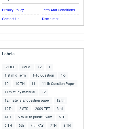
Privacy Policy
Term And Conditions
Contact Us
Disclaimer
Labels
-VIDEO
/MEd.
+2
1
1 st mid Term
1-10 Question
1-5
10
10 TH
11
11 th Question Paper
11th study material
12
12 materials/ question paper
12 th
12Th
2 STD
2009-TET
3 rd
4TH
5 th /8 th public Exam
5TH
6 TH
6th
7 th PAY
7TH
8 TH