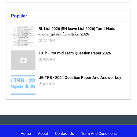
Popular
RL List 2026 |RH leave List 2026| Tamil Nadu
வரையறுக்கப்பட்ட விடுப்பு 2026
7:11 PM
10Th First mid Term Question Paper 2026
9:08 PM
UG TRB - 2024 Question Paper And Answer key
6:30 PM
Home
About
Contact Us
Term And Conditions