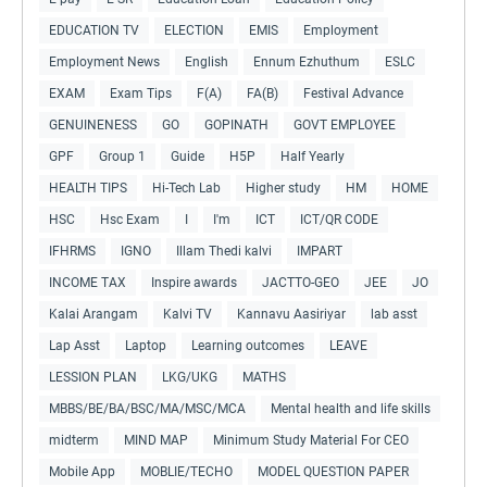
EDUCATION TV
ELECTION
EMIS
Employment
Employment News
English
Ennum Ezhuthum
ESLC
EXAM
Exam Tips
F(A)
FA(B)
Festival Advance
GENUINENESS
GO
GOPINATH
GOVT EMPLOYEE
GPF
Group 1
Guide
H5P
Half Yearly
HEALTH TIPS
Hi-Tech Lab
Higher study
HM
HOME
HSC
Hsc Exam
I
I'm
ICT
ICT/QR CODE
IFHRMS
IGNO
Illam Thedi kalvi
IMPART
INCOME TAX
Inspire awards
JACTTO-GEO
JEE
JO
Kalai Arangam
Kalvi TV
Kannavu Aasiriyar
lab asst
Lap Asst
Laptop
Learning outcomes
LEAVE
LESSION PLAN
LKG/UKG
MATHS
MBBS/BE/BA/BSC/MA/MSC/MCA
Mental health and life skills
midterm
MIND MAP
Minimum Study Material For CEO
Mobile App
MOBLIE/TECHO
MODEL QUESTION PAPER