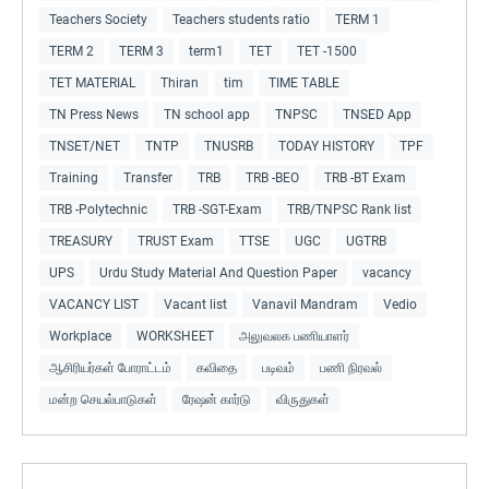
Teachers Society
Teachers students ratio
TERM 1
TERM 2
TERM 3
term1
TET
TET -1500
TET MATERIAL
Thiran
tim
TIME TABLE
TN Press News
TN school app
TNPSC
TNSED App
TNSET/NET
TNTP
TNUSRB
TODAY HISTORY
TPF
Training
Transfer
TRB
TRB -BEO
TRB -BT Exam
TRB -Polytechnic
TRB -SGT-Exam
TRB/TNPSC Rank list
TREASURY
TRUST Exam
TTSE
UGC
UGTRB
UPS
Urdu Study Material And Question Paper
vacancy
VACANCY LIST
Vacant list
Vanavil Mandram
Vedio
Workplace
WORKSHEET
அலுவலக பணியாளர்
ஆசிரியர்கள் போராட்டம்
கவிதை
படிவம்
பணி நிரவல்
மன்ற செயல்பாடுகள்
ரேஷன் கார்டு
விருதுகள்