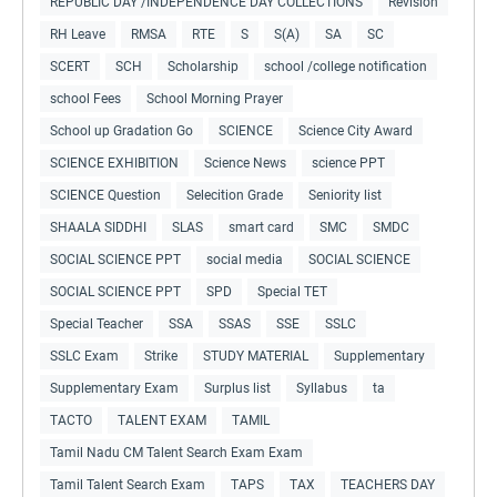
REPUBLIC DAY /INDEPENDENCE DAY COLLECTIONS
Revision
RH Leave
RMSA
RTE
S
S(A)
SA
SC
SCERT
SCH
Scholarship
school /college notification
school Fees
School Morning Prayer
School up Gradation Go
SCIENCE
Science City Award
SCIENCE EXHIBITION
Science News
science PPT
SCIENCE Question
Selecition Grade
Seniority list
SHAALA SIDDHI
SLAS
smart card
SMC
SMDC
SOCIAL SCIENCE PPT
social media
SOCIAL SCIENCE
SOCIAL SCIENCE PPT
SPD
Special TET
Special Teacher
SSA
SSAS
SSE
SSLC
SSLC Exam
Strike
STUDY MATERIAL
Supplementary
Supplementary Exam
Surplus list
Syllabus
ta
TACTO
TALENT EXAM
TAMIL
Tamil Nadu CM Talent Search Exam Exam
Tamil Talent Search Exam
TAPS
TAX
TEACHERS DAY