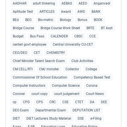
AADHAR
adult tinkering
AEBAS
AEEO
Anganvadi
Aptitude Test
ARTICLES
Award
AWD
BANK
BEd
BEO
Bio-metric
Biology
Bonus
BOOK
Bridge Course
Bridge Course Work Sheet
BRTE
BT Asst
Budget
Bus Pass
CALENDER
CBSC
CCE
centerl govt employee
Central Universitiy CU-CET
CEO/DEO
CET
CHEMISTRY
Chief Minister Talent Search Exam
Club Activities
CM CELL/RTI
CM/ minister
Collector
College
Commissioner Of School Education
Competency Based Test
Computer Instructors
Computer Science
Corona
Coroner
court copy
court judgement
Court News
cp
CPD
CPS
CRC
CSE
CTET
DA
DEE
DEO Exam
Departmental Exam
DEPUTATION LIST
DIET
DIET Lecturers Study Material
DSE
e-Filing
E-pay
E-SR
Education Loan
Education Policy