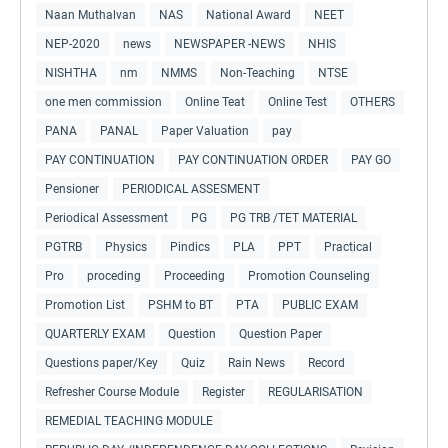
Naan Muthalvan
NAS
National Award
NEET
NEP-2020
news
NEWSPAPER -NEWS
NHIS
NISHTHA
nm
NMMS
Non-Teaching
NTSE
one men commission
Online Teat
Online Test
OTHERS
PANA
PANAL
Paper Valuation
pay
PAY CONTINUATION
PAY CONTINUATION ORDER
PAY GO
Pensioner
PERIODICAL ASSESMENT
Periodical Assessment
PG
PG TRB /TET MATERIAL
PGTRB
Physics
Pindics
PLA
PPT
Practical
Pro
proceding
Proceeding
Promotion Counseling
Promotion List
PSHM to BT
PTA
PUBLIC EXAM
QUARTERLY EXAM
Question
Question Paper
Questions paper/Key
Quiz
Rain News
Record
Refresher Course Module
Register
REGULARISATION
REMEDIAL TEACHING MODULE