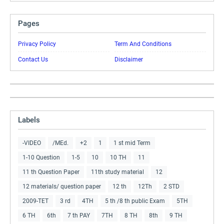
Pages
Privacy Policy
Term And Conditions
Contact Us
Disclaimer
Labels
-VIDEO
/MEd.
+2
1
1 st mid Term
1-10 Question
1-5
10
10 TH
11
11 th Question Paper
11th study material
12
12 materials/ question paper
12 th
12Th
2 STD
2009-TET
3 rd
4TH
5 th /8 th public Exam
5TH
6 TH
6th
7 th PAY
7TH
8 TH
8th
9 TH