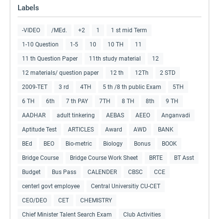
Labels
-VIDEO
/MEd.
+2
1
1 st mid Term
1-10 Question
1-5
10
10 TH
11
11 th Question Paper
11th study material
12
12 materials/ question paper
12 th
12Th
2 STD
2009-TET
3 rd
4TH
5 th /8 th public Exam
5TH
6 TH
6th
7 th PAY
7TH
8 TH
8th
9 TH
AADHAR
adult tinkering
AEBAS
AEEO
Anganvadi
Aptitude Test
ARTICLES
Award
AWD
BANK
BEd
BEO
Bio-metric
Biology
Bonus
BOOK
Bridge Course
Bridge Course Work Sheet
BRTE
BT Asst
Budget
Bus Pass
CALENDER
CBSC
CCE
centerl govt employee
Central Universitiy CU-CET
CEO/DEO
CET
CHEMISTRY
Chief Minister Talent Search Exam
Club Activities