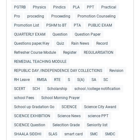
PGTRB
Physics
Pindics
PLA
PPT
Practical
Pro
proceding
Proceeding
Promotion Counseling
Promotion List
PSHM to BT
PTA
PUBLIC EXAM
QUARTERLY EXAM
Question
Question Paper
Questions paper/Key
Quiz
Rain News
Record
Refresher Course Module
Register
REGULARISATION
REMEDIAL TEACHING MODULE
REPUBLIC DAY /INDEPENDENCE DAY COLLECTIONS
Revision
RH Leave
RMSA
RTE
S
S(A)
SA
SC
SCERT
SCH
Scholarship
school /college notification
school Fees
School Morning Prayer
School up Gradation Go
SCIENCE
Science City Award
SCIENCE EXHIBITION
Science News
science PPT
SCIENCE Question
Selecition Grade
Seniority list
SHAALA SIDDHI
SLAS
smart card
SMC
SMDC