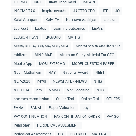
IFHRMS
IGNO
Illam Thedi kalvi
IMPART
INCOME TAX
Inspire awards
JACTTO-GEO
JEE
JO
Kalai Arangam
Kalvi TV
Kannavu Aasiriyar
lab asst
Lap Asst
Laptop
Learning outcomes
LEAVE
LESSION PLAN
LKG/UKG
MATHS
MBBS/BE/BA/BSC/MA/MSC/MCA
Mental health and life skills
midterm
MIND MAP
Minimum Study Material For CEO
Mobile App
MOBLIE/TECHO
MODEL QUESTION PAPER
Naan Muthalvan
NAS
National Award
NEET
NEP-2020
news
NEWSPAPER -NEWS
NHIS
NISHTHA
nm
NMMS
Non-Teaching
NTSE
one men commission
Online Teat
Online Test
OTHERS
PANA
PANAL
Paper Valuation
pay
PAY CONTINUATION
PAY CONTINUATION ORDER
PAY GO
Pensioner
PERIODICAL ASSESMENT
Periodical Assessment
PG
PG TRB /TET MATERIAL