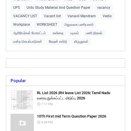
UPS
Urdu Study Material And Question Paper
vacancy
VACANCY LIST
Vacant list
Vanavil Mandram
Vedio
Workplace
WORKSHEET
அலுவலக பணியாளர்
ஆசிரியர்கள் போராட்டம்
கவிதை
படிவம்
பணி நிரவல்
மன்ற செயல்பாடுகள்
ரேஷன் கார்டு
விருதுகள்
Popular
RL List 2026 |RH leave List 2026| Tamil Nadu
வரையறுக்கப்பட்ட விடுப்பு 2026
7:11 PM
10Th First mid Term Question Paper 2026
9:08 PM