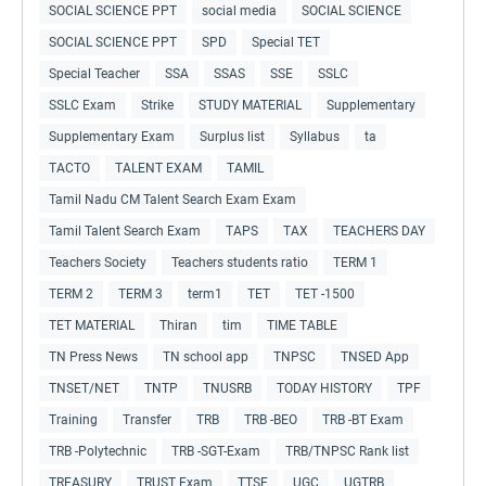
SOCIAL SCIENCE PPT
social media
SOCIAL SCIENCE
SOCIAL SCIENCE PPT
SPD
Special TET
Special Teacher
SSA
SSAS
SSE
SSLC
SSLC Exam
Strike
STUDY MATERIAL
Supplementary
Supplementary Exam
Surplus list
Syllabus
ta
TACTO
TALENT EXAM
TAMIL
Tamil Nadu CM Talent Search Exam Exam
Tamil Talent Search Exam
TAPS
TAX
TEACHERS DAY
Teachers Society
Teachers students ratio
TERM 1
TERM 2
TERM 3
term1
TET
TET -1500
TET MATERIAL
Thiran
tim
TIME TABLE
TN Press News
TN school app
TNPSC
TNSED App
TNSET/NET
TNTP
TNUSRB
TODAY HISTORY
TPF
Training
Transfer
TRB
TRB -BEO
TRB -BT Exam
TRB -Polytechnic
TRB -SGT-Exam
TRB/TNPSC Rank list
TREASURY
TRUST Exam
TTSE
UGC
UGTRB