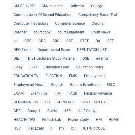
CM CELL/RTI
CM/ minister
Collector
College
Commissioner Of School Education
Competency Based Test
Computer Instructors
Computer Science
Corona
Coroner
court copy
court judgement
Court News
cp
CPD
CPS
CRC
CSE
CTET
DA
DEE
DEO Exam
Departmental Exam
DEPUTATION LIST
DIET
DIET Lecturers Study Material
DSE
e-Filing
E-pay
E-SR
Education Loan
Education Policy
EDUCATION TV
ELECTION
EMIS
Employment
Employment News
English
Ennum Ezhuthum
ESLC
EXAM
Exam Tips
F(A)
FA(B)
Festival Advance
GENUINENESS
GO
GOPINATH
GOVT EMPLOYEE
GPF
Group 1
Guide
H5P
Half Yearly
HEALTH TIPS
Hi-Tech Lab
Higher study
HM
HOME
HSC
Hsc Exam
I
I'm
ICT
ICT/QR CODE