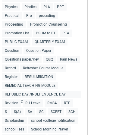
Physics
Pindics
PLA
PPT
Practical
Pro
proceding
Proceeding
Promotion Counseling
Promotion List
PSHM to BT
PTA
PUBLIC EXAM
QUARTERLY EXAM
Question
Question Paper
Questions paper/Key
Quiz
Rain News
Record
Refresher Course Module
Register
REGULARISATION
REMEDIAL TEACHING MODULE
REPUBLIC DAY /INDEPENDENCE DAY
COLLECTIONS
Revision
RH Leave
RMSA
RTE
S
S(A)
SA
SC
SCERT
SCH
Scholarship
school /college notification
school Fees
School Morning Prayer