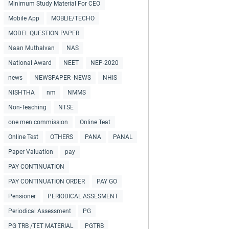
Minimum Study Material For CEO
Mobile App
MOBLIE/TECHO
MODEL QUESTION PAPER
Naan Muthalvan
NAS
National Award
NEET
NEP-2020
news
NEWSPAPER -NEWS
NHIS
NISHTHA
nm
NMMS
Non-Teaching
NTSE
one men commission
Online Teat
Online Test
OTHERS
PANA
PANAL
Paper Valuation
pay
PAY CONTINUATION
PAY CONTINUATION ORDER
PAY GO
Pensioner
PERIODICAL ASSESMENT
Periodical Assessment
PG
PG TRB /TET MATERIAL
PGTRB