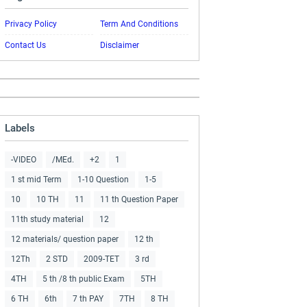
Privacy Policy
Term And Conditions
Contact Us
Disclaimer
Labels
-VIDEO
/MEd.
+2
1
1 st mid Term
1-10 Question
1-5
10
10 TH
11
11 th Question Paper
11th study material
12
12 materials/ question paper
12 th
12Th
2 STD
2009-TET
3 rd
4TH
5 th /8 th public Exam
5TH
6 TH
6th
7 th PAY
7TH
8 TH