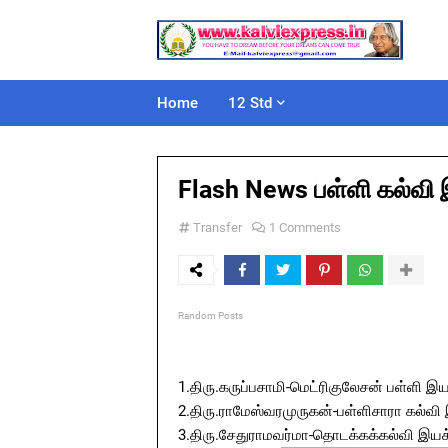
Home
12 Std
Flash News பள்ளி கல்வி 
Transfer
1 Comments
Random Posts
1.திரு.கருப்பசாமி-மெட்ரிகுலேசன் பள்ளி இய
2.திரு.ராமேஸ்வரமுருகன்-பள்ளிசாரா கல்வி 
3.திரு.சேதுராமவர்மா-தொடக்கக்கல்வி இயக்கு