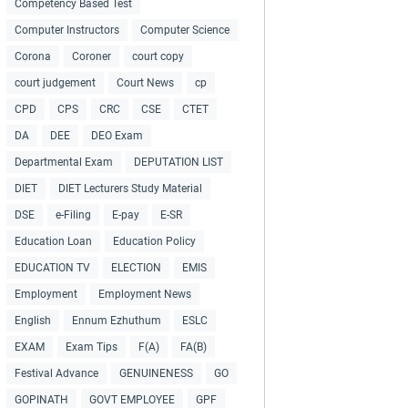
Competency Based Test
Computer Instructors
Computer Science
Corona
Coroner
court copy
court judgement
Court News
cp
CPD
CPS
CRC
CSE
CTET
DA
DEE
DEO Exam
Departmental Exam
DEPUTATION LIST
DIET
DIET Lecturers Study Material
DSE
e-Filing
E-pay
E-SR
Education Loan
Education Policy
EDUCATION TV
ELECTION
EMIS
Employment
Employment News
English
Ennum Ezhuthum
ESLC
EXAM
Exam Tips
F(A)
FA(B)
Festival Advance
GENUINENESS
GO
GOPINATH
GOVT EMPLOYEE
GPF