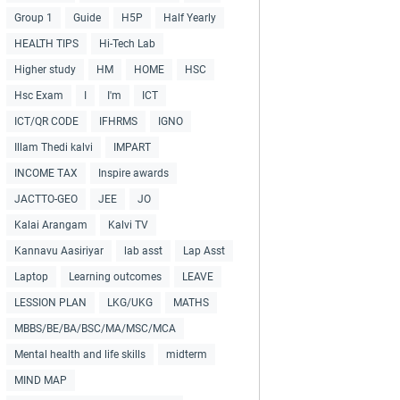
Group 1
Guide
H5P
Half Yearly
HEALTH TIPS
Hi-Tech Lab
Higher study
HM
HOME
HSC
Hsc Exam
I
I'm
ICT
ICT/QR CODE
IFHRMS
IGNO
Illam Thedi kalvi
IMPART
INCOME TAX
Inspire awards
JACTTO-GEO
JEE
JO
Kalai Arangam
Kalvi TV
Kannavu Aasiriyar
lab asst
Lap Asst
Laptop
Learning outcomes
LEAVE
LESSION PLAN
LKG/UKG
MATHS
MBBS/BE/BA/BSC/MA/MSC/MCA
Mental health and life skills
midterm
MIND MAP