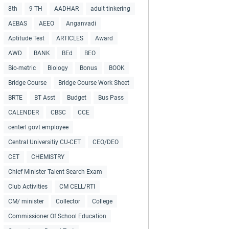
8th
9 TH
AADHAR
adult tinkering
AEBAS
AEEO
Anganvadi
Aptitude Test
ARTICLES
Award
AWD
BANK
BEd
BEO
Bio-metric
Biology
Bonus
BOOK
Bridge Course
Bridge Course Work Sheet
BRTE
BT Asst
Budget
Bus Pass
CALENDER
CBSC
CCE
centerl govt employee
Central Universitiy CU-CET
CEO/DEO
CET
CHEMISTRY
Chief Minister Talent Search Exam
Club Activities
CM CELL/RTI
CM/ minister
Collector
College
Commissioner Of School Education