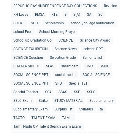
REPUBLIC DAY /INDEPENDENCE DAY COLLECTIONS
Revision
RH Leave
RMSA
RTE
S
S(A)
SA
SC
SCERT
SCH
Scholarship
school /college notification
school Fees
School Morning Prayer
School up Gradation Go
SCIENCE
Science City Award
SCIENCE EXHIBITION
Science News
science PPT
SCIENCE Question
Selecition Grade
Seniority list
SHAALA SIDDHI
SLAS
smart card
SMC
SMDC
SOCIAL SCIENCE PPT
social media
SOCIAL SCIENCE
SOCIAL SCIENCE PPT
SPD
Special TET
Special Teacher
SSA
SSAS
SSE
SSLC
SSLC Exam
Strike
STUDY MATERIAL
Supplementary
Supplementary Exam
Surplus list
Syllabus
ta
TACTO
TALENT EXAM
TAMIL
Tamil Nadu CM Talent Search Exam Exam