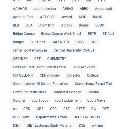
6 TH
6th
7 th PAY
7TH
8 TH
8th
9 TH
AADHAR
adult tinkering
AEBAS
AEEO
Anganvadi
Aptitude Test
ARTICLES
Award
AWD
BANK
BEd
BEO
Bio-metric
Biology
Bonus
BOOK
Bridge Course
Bridge Course Work Sheet
BRTE
BT Asst
Budget
Bus Pass
CALENDER
CBSC
CCE
centerl govt employee
Central Universitiy CU-CET
CEO/DEO
CET
CHEMISTRY
Chief Minister Talent Search Exam
Club Activities
CM CELL/RTI
CM/ minister
Collector
College
Commissioner Of School Education
Competency Based Test
Computer Instructors
Computer Science
Corona
Coroner
court copy
court judgement
Court News
cp
CPD
CPS
CRC
CSE
CTET
DA
DEE
DEO Exam
Departmental Exam
DEPUTATION LIST
DIET
DIET Lecturers Study Material
DSE
e-Filing