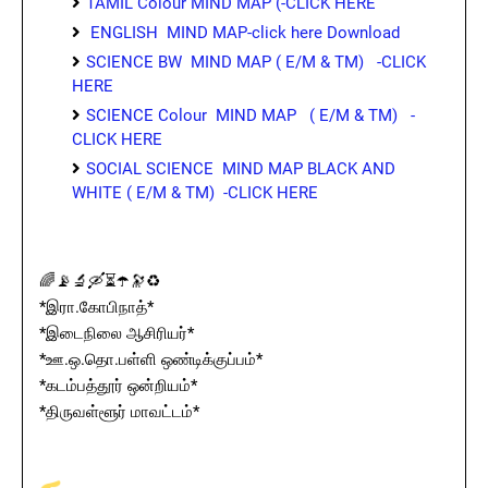
TAMIL Colour MIND MAP (-CLICK HERE
ENGLISH MIND MAP-click here Download
SCIENCE BW MIND MAP ( E/M & TM) -CLICK
HERE
SCIENCE Colour MIND MAP ( E/M & TM) -
CLICK HERE
SOCIAL SCIENCE MIND MAP BLACK AND
WHITE ( E/M & TM) -CLICK HERE
🌈📡🔬🛶⏳☂️🔭♻️
*இரா.கோபிநாத்*
*இடைநிலை ஆசிரியர்*
*ஊ.ஒ.தொ.பள்ளி ஒண்டிக்குப்பம்*
*கடம்பத்தூர் ஒன்றியம்*
*திருவள்ளூர் மாவட்டம்*