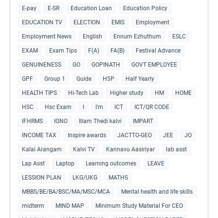
E-pay
E-SR
Education Loan
Education Policy
EDUCATION TV
ELECTION
EMIS
Employment
Employment News
English
Ennum Ezhuthum
ESLC
EXAM
Exam Tips
F(A)
FA(B)
Festival Advance
GENUINENESS
GO
GOPINATH
GOVT EMPLOYEE
GPF
Group 1
Guide
H5P
Half Yearly
HEALTH TIPS
Hi-Tech Lab
Higher study
HM
HOME
HSC
Hsc Exam
I
I'm
ICT
ICT/QR CODE
IFHRMS
IGNO
Illam Thedi kalvi
IMPART
INCOME TAX
Inspire awards
JACTTO-GEO
JEE
JO
Kalai Arangam
Kalvi TV
Kannavu Aasiriyar
lab asst
Lap Asst
Laptop
Learning outcomes
LEAVE
LESSION PLAN
LKG/UKG
MATHS
MBBS/BE/BA/BSC/MA/MSC/MCA
Mental health and life skills
midterm
MIND MAP
Minimum Study Material For CEO