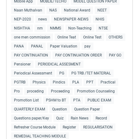
Mobile App
MOBLIE/TECHO
MODEL QUESTION PAPER
Naan Muthalvan
NAS
National Award
NEET
NEP-2020
news
NEWSPAPER -NEWS
NHIS
NISHTHA
nm
NMMS
Non-Teaching
NTSE
one men commission
Online Teat
Online Test
OTHERS
PANA
PANAL
Paper Valuation
pay
PAY CONTINUATION
PAY CONTINUATION ORDER
PAY GO
Pensioner
PERIODICAL ASSESMENT
Periodical Assessment
PG
PG TRB /TET MATERIAL
PGTRB
Physics
Pindics
PLA
PPT
Practical
Pro
proceding
Proceeding
Promotion Counseling
Promotion List
PSHM to BT
PTA
PUBLIC EXAM
QUARTERLY EXAM
Question
Question Paper
Questions paper/Key
Quiz
Rain News
Record
Refresher Course Module
Register
REGULARISATION
REMEDIAL TEACHING MODULE