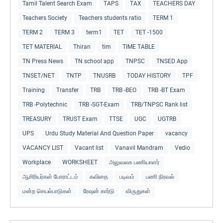
Tamil Talent Search Exam
TAPS
TAX
TEACHERS DAY
Teachers Society
Teachers students ratio
TERM 1
TERM 2
TERM 3
term1
TET
TET -1500
TET MATERIAL
Thiran
tim
TIME TABLE
TN Press News
TN school app
TNPSC
TNSED App
TNSET/NET
TNTP
TNUSRB
TODAY HISTORY
TPF
Training
Transfer
TRB
TRB -BEO
TRB -BT Exam
TRB -Polytechnic
TRB -SGT-Exam
TRB/TNPSC Rank list
TREASURY
TRUST Exam
TTSE
UGC
UGTRB
UPS
Urdu Study Material And Question Paper
vacancy
VACANCY LIST
Vacant list
Vanavil Mandram
Vedio
Workplace
WORKSHEET
அலுவலக பணியாளர்
ஆசிரியர்கள் போராட்டம்
கவிதை
படிவம்
பணி நிரவல்
மன்ற செயல்பாடுகள்
ரேஷன் கார்டு
விருதுகள்