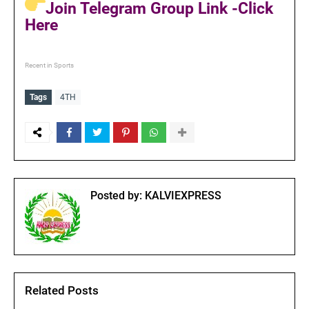
Join Telegram Group Link -Click
Here
Recent in Sports
Tags
4TH
Posted by:
KALVIEXPRESS
Related Posts