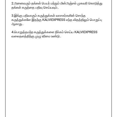
2.அனைவரும் தங்கள் பெயர் மற்றும் மின்அஞ்சல் முகவரி கொடுத்து
தங்கள் கருத்தை பதிவு செய்யவும்..
3.இங்கு பதிவாகும் கருத்துக்கள் வாசகர்களின் சொந்த
கருத்துக்களே இதற்கு KALVIEXPRESS எந்த விதத்திலும் பொறுப்பு
ஆகாது..
4.பொறுத்தமற்ற கருத்துக்களை நீக்கம் செய்ய KALVIEXPRESS
வலைதளத்திற்கு முழு உரிமை உண்டு..