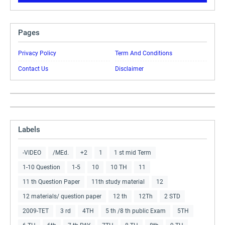
Pages
Privacy Policy
Term And Conditions
Contact Us
Disclaimer
Labels
-VIDEO
/MEd.
+2
1
1 st mid Term
1-10 Question
1-5
10
10 TH
11
11 th Question Paper
11th study material
12
12 materials/ question paper
12 th
12Th
2 STD
2009-TET
3 rd
4TH
5 th /8 th public Exam
5TH