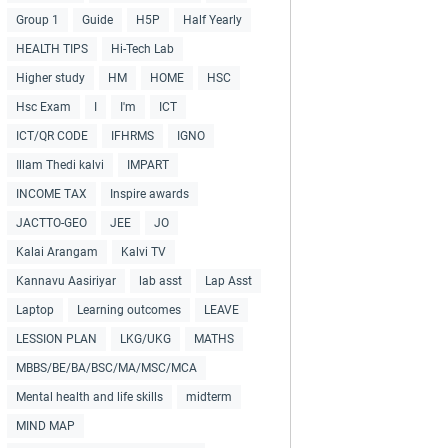
Group 1
Guide
H5P
Half Yearly
HEALTH TIPS
Hi-Tech Lab
Higher study
HM
HOME
HSC
Hsc Exam
I
I'm
ICT
ICT/QR CODE
IFHRMS
IGNO
Illam Thedi kalvi
IMPART
INCOME TAX
Inspire awards
JACTTO-GEO
JEE
JO
Kalai Arangam
Kalvi TV
Kannavu Aasiriyar
lab asst
Lap Asst
Laptop
Learning outcomes
LEAVE
LESSION PLAN
LKG/UKG
MATHS
MBBS/BE/BA/BSC/MA/MSC/MCA
Mental health and life skills
midterm
MIND MAP