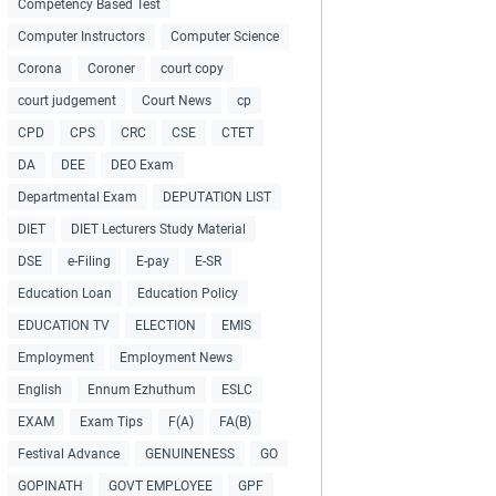
Competency Based Test
Computer Instructors
Computer Science
Corona
Coroner
court copy
court judgement
Court News
cp
CPD
CPS
CRC
CSE
CTET
DA
DEE
DEO Exam
Departmental Exam
DEPUTATION LIST
DIET
DIET Lecturers Study Material
DSE
e-Filing
E-pay
E-SR
Education Loan
Education Policy
EDUCATION TV
ELECTION
EMIS
Employment
Employment News
English
Ennum Ezhuthum
ESLC
EXAM
Exam Tips
F(A)
FA(B)
Festival Advance
GENUINENESS
GO
GOPINATH
GOVT EMPLOYEE
GPF