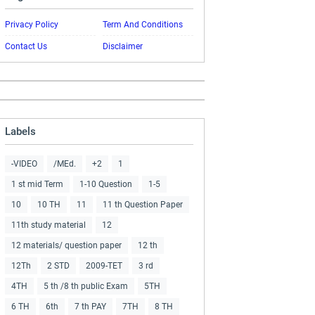
Privacy Policy
Term And Conditions
Contact Us
Disclaimer
Labels
-VIDEO
/MEd.
+2
1
1 st mid Term
1-10 Question
1-5
10
10 TH
11
11 th Question Paper
11th study material
12
12 materials/ question paper
12 th
12Th
2 STD
2009-TET
3 rd
4TH
5 th /8 th public Exam
5TH
6 TH
6th
7 th PAY
7TH
8 TH