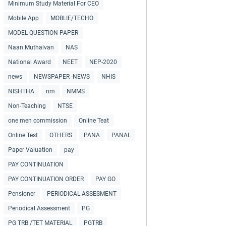
Minimum Study Material For CEO
Mobile App
MOBLIE/TECHO
MODEL QUESTION PAPER
Naan Muthalvan
NAS
National Award
NEET
NEP-2020
news
NEWSPAPER -NEWS
NHIS
NISHTHA
nm
NMMS
Non-Teaching
NTSE
one men commission
Online Teat
Online Test
OTHERS
PANA
PANAL
Paper Valuation
pay
PAY CONTINUATION
PAY CONTINUATION ORDER
PAY GO
Pensioner
PERIODICAL ASSESMENT
Periodical Assessment
PG
PG TRB /TET MATERIAL
PGTRB