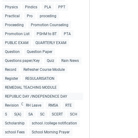
Physics
Pindics
PLA
PPT
Practical
Pro
proceding
Proceeding
Promotion Counseling
Promotion List
PSHM to BT
PTA
PUBLIC EXAM
QUARTERLY EXAM
Question
Question Paper
Questions paper/Key
Quiz
Rain News
Record
Refresher Course Module
Register
REGULARISATION
REMEDIAL TEACHING MODULE
REPUBLIC DAY /INDEPENDENCE DAY
COLLECTIONS
Revision
RH Leave
RMSA
RTE
S
S(A)
SA
SC
SCERT
SCH
Scholarship
school /college notification
school Fees
School Morning Prayer