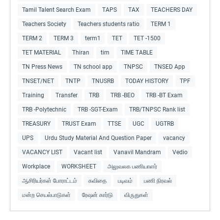
Tamil Talent Search Exam
TAPS
TAX
TEACHERS DAY
Teachers Society
Teachers students ratio
TERM 1
TERM 2
TERM 3
term1
TET
TET -1500
TET MATERIAL
Thiran
tim
TIME TABLE
TN Press News
TN school app
TNPSC
TNSED App
TNSET/NET
TNTP
TNUSRB
TODAY HISTORY
TPF
Training
Transfer
TRB
TRB -BEO
TRB -BT Exam
TRB -Polytechnic
TRB -SGT-Exam
TRB/TNPSC Rank list
TREASURY
TRUST Exam
TTSE
UGC
UGTRB
UPS
Urdu Study Material And Question Paper
vacancy
VACANCY LIST
Vacant list
Vanavil Mandram
Vedio
Workplace
WORKSHEET
அலுவலக பணியாளர்
ஆசிரியர்கள் போராட்டம்
கவிதை
படிவம்
பணி நிரவல்
மன்ற செயல்பாடுகள்
ரேஷன் கார்டு
விருதுகள்