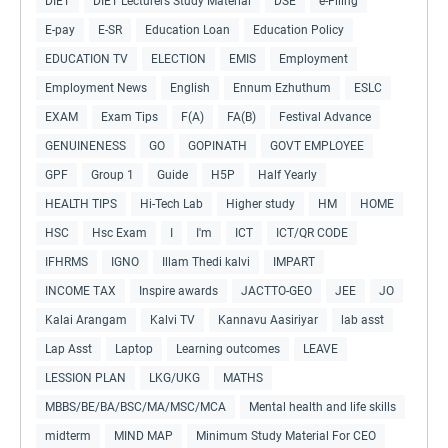
DIET
DIET Lecturers Study Material
DSE
e-Filing
E-pay
E-SR
Education Loan
Education Policy
EDUCATION TV
ELECTION
EMIS
Employment
Employment News
English
Ennum Ezhuthum
ESLC
EXAM
Exam Tips
F(A)
FA(B)
Festival Advance
GENUINENESS
GO
GOPINATH
GOVT EMPLOYEE
GPF
Group 1
Guide
H5P
Half Yearly
HEALTH TIPS
Hi-Tech Lab
Higher study
HM
HOME
HSC
Hsc Exam
I
I'm
ICT
ICT/QR CODE
IFHRMS
IGNO
Illam Thedi kalvi
IMPART
INCOME TAX
Inspire awards
JACTTO-GEO
JEE
JO
Kalai Arangam
Kalvi TV
Kannavu Aasiriyar
lab asst
Lap Asst
Laptop
Learning outcomes
LEAVE
LESSION PLAN
LKG/UKG
MATHS
MBBS/BE/BA/BSC/MA/MSC/MCA
Mental health and life skills
midterm
MIND MAP
Minimum Study Material For CEO