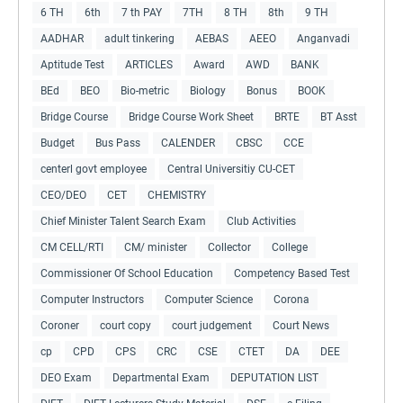
6 TH
6th
7 th PAY
7TH
8 TH
8th
9 TH
AADHAR
adult tinkering
AEBAS
AEEO
Anganvadi
Aptitude Test
ARTICLES
Award
AWD
BANK
BEd
BEO
Bio-metric
Biology
Bonus
BOOK
Bridge Course
Bridge Course Work Sheet
BRTE
BT Asst
Budget
Bus Pass
CALENDER
CBSC
CCE
centerl govt employee
Central Universitiy CU-CET
CEO/DEO
CET
CHEMISTRY
Chief Minister Talent Search Exam
Club Activities
CM CELL/RTI
CM/ minister
Collector
College
Commissioner Of School Education
Competency Based Test
Computer Instructors
Computer Science
Corona
Coroner
court copy
court judgement
Court News
cp
CPD
CPS
CRC
CSE
CTET
DA
DEE
DEO Exam
Departmental Exam
DEPUTATION LIST