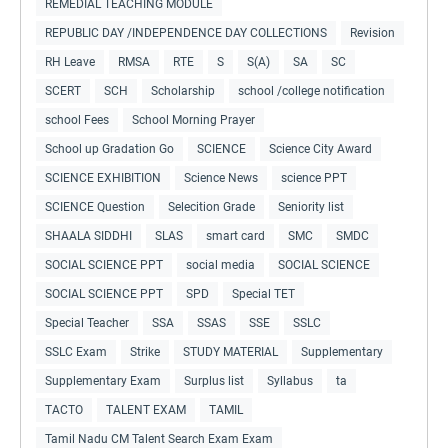
REMEDIAL TEACHING MODULE
REPUBLIC DAY /INDEPENDENCE DAY COLLECTIONS
Revision
RH Leave
RMSA
RTE
S
S(A)
SA
SC
SCERT
SCH
Scholarship
school /college notification
school Fees
School Morning Prayer
School up Gradation Go
SCIENCE
Science City Award
SCIENCE EXHIBITION
Science News
science PPT
SCIENCE Question
Selecition Grade
Seniority list
SHAALA SIDDHI
SLAS
smart card
SMC
SMDC
SOCIAL SCIENCE PPT
social media
SOCIAL SCIENCE
SOCIAL SCIENCE PPT
SPD
Special TET
Special Teacher
SSA
SSAS
SSE
SSLC
SSLC Exam
Strike
STUDY MATERIAL
Supplementary
Supplementary Exam
Surplus list
Syllabus
ta
TACTO
TALENT EXAM
TAMIL
Tamil Nadu CM Talent Search Exam Exam