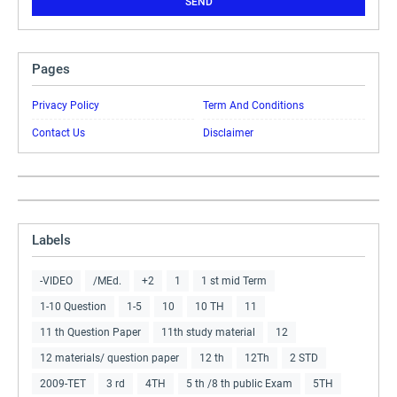
Pages
Privacy Policy
Term And Conditions
Contact Us
Disclaimer
Labels
-VIDEO
/MEd.
+2
1
1 st mid Term
1-10 Question
1-5
10
10 TH
11
11 th Question Paper
11th study material
12
12 materials/ question paper
12 th
12Th
2 STD
2009-TET
3 rd
4TH
5 th /8 th public Exam
5TH