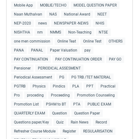
Mobile App
MOBLIE/TECHO
MODEL QUESTION PAPER
Naan Muthalvan
NAS
National Award
NEET
NEP-2020
news
NEWSPAPER -NEWS
NHIS
NISHTHA
nm
NMMS
Non-Teaching
NTSE
one men commission
Online Teat
Online Test
OTHERS
PANA
PANAL
Paper Valuation
pay
PAY CONTINUATION
PAY CONTINUATION ORDER
PAY GO
Pensioner
PERIODICAL ASSESMENT
Periodical Assessment
PG
PG TRB /TET MATERIAL
PGTRB
Physics
Pindics
PLA
PPT
Practical
Pro
proceding
Proceeding
Promotion Counseling
Promotion List
PSHM to BT
PTA
PUBLIC EXAM
QUARTERLY EXAM
Question
Question Paper
Questions paper/Key
Quiz
Rain News
Record
Refresher Course Module
Register
REGULARISATION