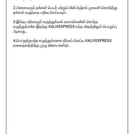
2.அனைவரும் தங்கள் பெயர் மற்றும் மின்அஞ்சல் முகவரி கொடுத்து
தங்கள் கருத்தை பதிவு செய்யவும்..
3.இங்கு பதிவாகும் கருத்துக்கள் வாசகர்களின் சொந்த
கருத்துக்களே இதற்கு KALVIEXPRESS எந்த விதத்திலும் பொறுப்பு
ஆகாது..
4.பொறுத்தமற்ற கருத்துக்களை நீக்கம் செய்ய KALVIEXPRESS
வலைதளத்திற்கு முழு உரிமை உண்டு..