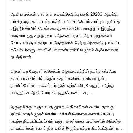
Random Posts
தேசிய மக்கள் தொகை கணக்கெடுப்பு பணி 2020ம் ஆண்டு
நாடு முழுவதும் நடத்த மத்திய அரசு தீவி ரம் காட்டி வருகிறது
. இந்நிலையில் சென்னை தலைமை செயலகத்தில் இருந்து
வருவாய்த்துறை நிர்வாக ஆணையரும் , அரசு முதன்மை
செயலாள ருமான ராதாகிருஷ்ணன் நேற்று அனைத்து மாவட்ட
கலெக்டர்களுடன் வீடியோ கான்பரன்சிங் மூலம் ஆலோசனை
நடத்தினார் .
அதன் படி வேலூர் கலெக்டர் அலுவலகத்தில் நடந்த வீடியோ
கான்ப ரன்சிங்கில் திருப்பத்தூர் கலெக்டர் சிவனருள் ,
ராணிப்பேட்டை கலெக் டர் திவ்யதர்ஷினி , வேலூர் டிஆர்ஓ
பார்த்தீபன் ஆகி யோர் கலந்து கொண்ட னர் .
இதுகுறித்து வருவாய்த் துறை அதிகாரிகள் கூறிய தாவது :
ஏப்ரல் மாதம் முதல் தேசிய மக்கள் தொகை கணக்கெடுப்பு
நடத்த திட்டமிடப்பட்டுள் ளது . அதற்கான பணிகளில் அந்தந்த
மாவட்டங்கள் தயார் நிலையில் இருக்க உத்தரவிடப்பட்டுள்ளது .