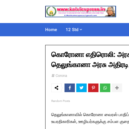
Home
12 Std
கொரோனா எதிரொலி: அரசு ஊ
தெலுங்கானா அரசு அதிரடி 
Corona
Random Posts
தெலுங்கானாவில் கொரோனா வைரஸ் பாதிப்பை 
உயரதிகாரிகள், ஊழியர்களுக்கு சம்பள குற