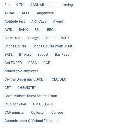
8th
9 TH
AADHAR
adult tinkering
AEBAS
AEEO
Anganvadi
Aptitude Test
ARTICLES
Award
AWD
BANK
BEd
BEO
Bio-metric
Biology
Bonus
BOOK
Bridge Course
Bridge Course Work Sheet
BRTE
BT Asst
Budget
Bus Pass
CALENDER
CBSC
CCE
centerl govt employee
Central Universitiy CU-CET
CEO/DEO
CET
CHEMISTRY
Chief Minister Talent Search Exam
Club Activities
CM CELL/RTI
CM/ minister
Collector
College
Commissioner Of School Education