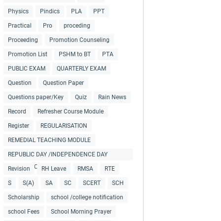
Physics
Pindics
PLA
PPT
Practical
Pro
proceding
Proceeding
Promotion Counseling
Promotion List
PSHM to BT
PTA
PUBLIC EXAM
QUARTERLY EXAM
Question
Question Paper
Questions paper/Key
Quiz
Rain News
Record
Refresher Course Module
Register
REGULARISATION
REMEDIAL TEACHING MODULE
REPUBLIC DAY /INDEPENDENCE DAY
COLLECTIONS
Revision
RH Leave
RMSA
RTE
S
S(A)
SA
SC
SCERT
SCH
Scholarship
school /college notification
school Fees
School Morning Prayer