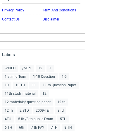
Privacy Policy
Term And Conditions
Contact Us
Disclaimer
Labels
-VIDEO
/MEd.
+2
1
1 st mid Term
1-10 Question
1-5
10
10 TH
11
11 th Question Paper
11th study material
12
12 materials/ question paper
12 th
12Th
2 STD
2009-TET
3 rd
4TH
5 th /8 th public Exam
5TH
6 TH
6th
7 th PAY
7TH
8 TH