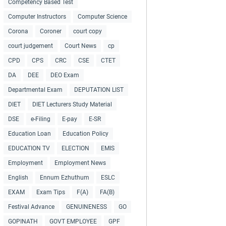
Competency Based Test
Computer Instructors
Computer Science
Corona
Coroner
court copy
court judgement
Court News
cp
CPD
CPS
CRC
CSE
CTET
DA
DEE
DEO Exam
Departmental Exam
DEPUTATION LIST
DIET
DIET Lecturers Study Material
DSE
e-Filing
E-pay
E-SR
Education Loan
Education Policy
EDUCATION TV
ELECTION
EMIS
Employment
Employment News
English
Ennum Ezhuthum
ESLC
EXAM
Exam Tips
F(A)
FA(B)
Festival Advance
GENUINENESS
GO
GOPINATH
GOVT EMPLOYEE
GPF