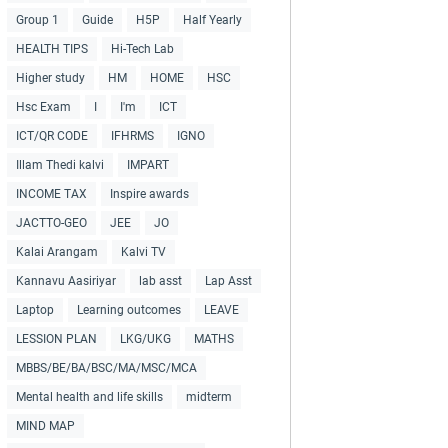
Group 1
Guide
H5P
Half Yearly
HEALTH TIPS
Hi-Tech Lab
Higher study
HM
HOME
HSC
Hsc Exam
I
I'm
ICT
ICT/QR CODE
IFHRMS
IGNO
Illam Thedi kalvi
IMPART
INCOME TAX
Inspire awards
JACTTO-GEO
JEE
JO
Kalai Arangam
Kalvi TV
Kannavu Aasiriyar
lab asst
Lap Asst
Laptop
Learning outcomes
LEAVE
LESSION PLAN
LKG/UKG
MATHS
MBBS/BE/BA/BSC/MA/MSC/MCA
Mental health and life skills
midterm
MIND MAP