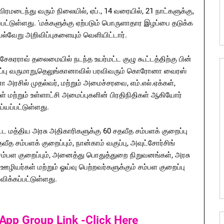
ரமடைந்து வரும் நிலையில், ஏப்., 14 வரையில், 21 நாட்களுக்கு,
்பட்டுள்ளது. 'மக்களுக்கு ஏற்படும் பொருளாதார இழப்பை தடுக்க
 பல்வேறு அறிவிப்புகளையும் வெளியிட்டார்.
சேகரராவ் தலைமையில் நடந்த உயர்மட்ட குழு கூட்டத்திற்கு பின்
ிப்பு வருமாறு,தெலுங்கானாவில் பரவிவரும் கொரோனா வைரஸ்
அரசில் முதல்வர், மற்றும் அமைச்சரவை, எம்.எல்.ஏக்கள்,
ள் மற்றும் உள்ளாட்சி அமைப்புகளின் பிரதிநிதிகள் ஆகியோர்
்யப்பட்டுள்ளது.
ளிட்ட மத்திய அரசு அதிகாரிகளுக்கு 60 சதவீத சம்பளக் குறைப்பு
வீத சம்பளக் குறைப்பும், நான்காம் வகுப்பு, அவுட்சோர்சிங்
 சம்பள குறைப்பும், அனைத்து பொதுத்துறை நிறுவனங்கள், அரசு
ழியர்கள் மற்றும் ஓய்வு பெற்றவர்களுக்கும் சம்பள குறைப்பு
விக்கப்பட்டுள்ளது.
App Group Link -Click Here