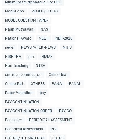
Minimum Study Material For CEO
Mobile App
MOBLIE/TECHO
MODEL QUESTION PAPER
Naan Muthalvan
NAS
National Award
NEET
NEP-2020
news
NEWSPAPER -NEWS
NHIS
NISHTHA
nm
NMMS
Non-Teaching
NTSE
one men commission
Online Teat
Online Test
OTHERS
PANA
PANAL
Paper Valuation
pay
PAY CONTINUATION
PAY CONTINUATION ORDER
PAY GO
Pensioner
PERIODICAL ASSESMENT
Periodical Assessment
PG
PG TRB /TET MATERIAL
PGTRB