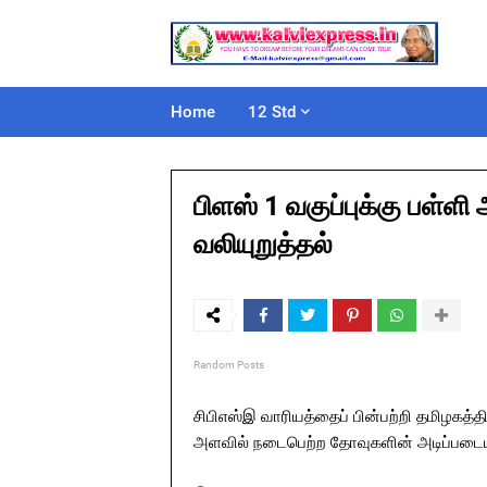
Home
12 Std
பிளஸ் 1 வகுப்புக்கு பள்ளி
வலியுறுத்தல்
Random Posts
சிபிஎஸ்இ வாரியத்தைப் பின்பற்றி தமிழகத்தி
அளவில் நடைபெற்ற தோவுகளின் அடிப்படையில