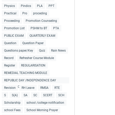
Physics
Pindics
PLA
PPT
Practical
Pro
proceding
Proceeding
Promotion Counseling
Promotion List
PSHM to BT
PTA
PUBLIC EXAM
QUARTERLY EXAM
Question
Question Paper
Questions paper/Key
Quiz
Rain News
Record
Refresher Course Module
Register
REGULARISATION
REMEDIAL TEACHING MODULE
REPUBLIC DAY /INDEPENDENCE DAY
COLLECTIONS
Revision
RH Leave
RMSA
RTE
S
S(A)
SA
SC
SCERT
SCH
Scholarship
school /college notification
school Fees
School Morning Prayer