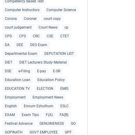
Competency Based Test
Computer Instructors
Computer Science
Corona
Coroner
court copy
court judgement
Court News
cp
CPD
CPS
CRC
CSE
CTET
DA
DEE
DEO Exam
Departmental Exam
DEPUTATION LIST
DIET
DIET Lecturers Study Material
DSE
e-Filing
E-pay
E-SR
Education Loan
Education Policy
EDUCATION TV
ELECTION
EMIS
Employment
Employment News
English
Ennum Ezhuthum
ESLC
EXAM
Exam Tips
F(A)
FA(B)
Festival Advance
GENUINENESS
GO
GOPINATH
GOVT EMPLOYEE
GPF