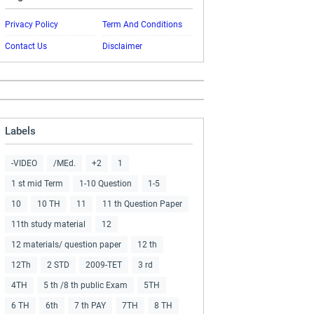
Privacy Policy
Term And Conditions
Contact Us
Disclaimer
Labels
-VIDEO
/MEd.
+2
1
1 st mid Term
1-10 Question
1-5
10
10 TH
11
11 th Question Paper
11th study material
12
12 materials/ question paper
12 th
12Th
2 STD
2009-TET
3 rd
4TH
5 th /8 th public Exam
5TH
6 TH
6th
7 th PAY
7TH
8 TH