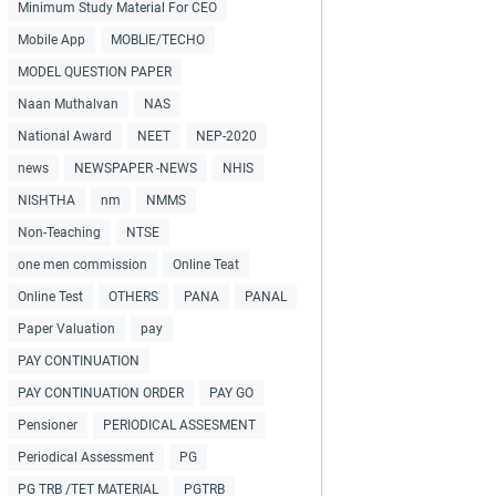
Minimum Study Material For CEO
Mobile App
MOBLIE/TECHO
MODEL QUESTION PAPER
Naan Muthalvan
NAS
National Award
NEET
NEP-2020
news
NEWSPAPER -NEWS
NHIS
NISHTHA
nm
NMMS
Non-Teaching
NTSE
one men commission
Online Teat
Online Test
OTHERS
PANA
PANAL
Paper Valuation
pay
PAY CONTINUATION
PAY CONTINUATION ORDER
PAY GO
Pensioner
PERIODICAL ASSESMENT
Periodical Assessment
PG
PG TRB /TET MATERIAL
PGTRB