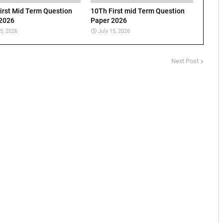
irst Mid Term Question
10Th First mid Term Question
2026
Paper 2026
15, 2026
July 15, 2026
Next Post