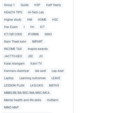
Group 1
Guide
H5P
Half Yearly
HEALTH TIPS
Hi-Tech Lab
Higher study
HM
HOME
HSC
Hsc Exam
I
I'm
ICT
ICT/QR CODE
IFHRMS
IGNO
Illam Thedi kalvi
IMPART
INCOME TAX
Inspire awards
JACTTO-GEO
JEE
JO
Kalai Arangam
Kalvi TV
Kannavu Aasiriyar
lab asst
Lap Asst
Laptop
Learning outcomes
LEAVE
LESSION PLAN
LKG/UKG
MATHS
MBBS/BE/BA/BSC/MA/MSC/MCA
Mental health and life skills
midterm
MIND MAP