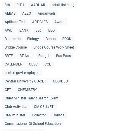
8th
9 TH
AADHAR
adult tinkering
AEBAS
AEEO
Anganvadi
Aptitude Test
ARTICLES
Award
AWD
BANK
BEd
BEO
Bio-metric
Biology
Bonus
BOOK
Bridge Course
Bridge Course Work Sheet
BRTE
BT Asst
Budget
Bus Pass
CALENDER
CBSC
CCE
centerl govt employee
Central Universitiy CU-CET
CEO/DEO
CET
CHEMISTRY
Chief Minister Talent Search Exam
Club Activities
CM CELL/RTI
CM/ minister
Collector
College
Commissioner Of School Education