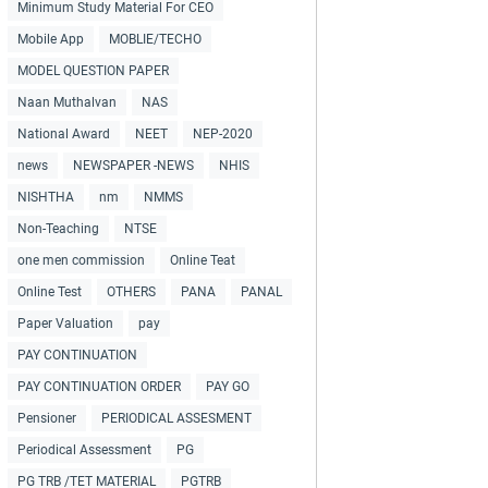
Minimum Study Material For CEO
Mobile App
MOBLIE/TECHO
MODEL QUESTION PAPER
Naan Muthalvan
NAS
National Award
NEET
NEP-2020
news
NEWSPAPER -NEWS
NHIS
NISHTHA
nm
NMMS
Non-Teaching
NTSE
one men commission
Online Teat
Online Test
OTHERS
PANA
PANAL
Paper Valuation
pay
PAY CONTINUATION
PAY CONTINUATION ORDER
PAY GO
Pensioner
PERIODICAL ASSESMENT
Periodical Assessment
PG
PG TRB /TET MATERIAL
PGTRB