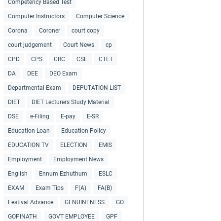
Competency Based Test
Computer Instructors
Computer Science
Corona
Coroner
court copy
court judgement
Court News
cp
CPD
CPS
CRC
CSE
CTET
DA
DEE
DEO Exam
Departmental Exam
DEPUTATION LIST
DIET
DIET Lecturers Study Material
DSE
e-Filing
E-pay
E-SR
Education Loan
Education Policy
EDUCATION TV
ELECTION
EMIS
Employment
Employment News
English
Ennum Ezhuthum
ESLC
EXAM
Exam Tips
F(A)
FA(B)
Festival Advance
GENUINENESS
GO
GOPINATH
GOVT EMPLOYEE
GPF