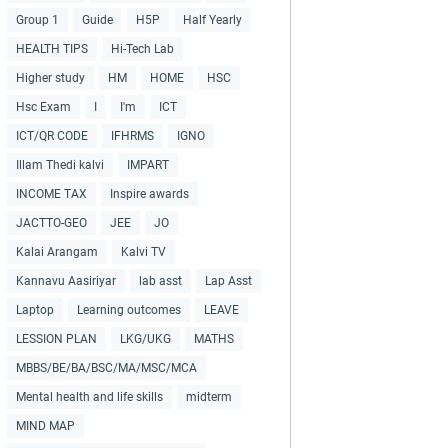
Group 1
Guide
H5P
Half Yearly
HEALTH TIPS
Hi-Tech Lab
Higher study
HM
HOME
HSC
Hsc Exam
I
I'm
ICT
ICT/QR CODE
IFHRMS
IGNO
Illam Thedi kalvi
IMPART
INCOME TAX
Inspire awards
JACTTO-GEO
JEE
JO
Kalai Arangam
Kalvi TV
Kannavu Aasiriyar
lab asst
Lap Asst
Laptop
Learning outcomes
LEAVE
LESSION PLAN
LKG/UKG
MATHS
MBBS/BE/BA/BSC/MA/MSC/MCA
Mental health and life skills
midterm
MIND MAP