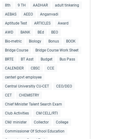
8th
9 TH
AADHAR
adult tinkering
AEBAS
AEEO
Anganvadi
Aptitude Test
ARTICLES
Award
AWD
BANK
BEd
BEO
Bio-metric
Biology
Bonus
BOOK
Bridge Course
Bridge Course Work Sheet
BRTE
BT Asst
Budget
Bus Pass
CALENDER
CBSC
CCE
centerl govt employee
Central Universitiy CU-CET
CEO/DEO
CET
CHEMISTRY
Chief Minister Talent Search Exam
Club Activities
CM CELL/RTI
CM/ minister
Collector
College
Commissioner Of School Education