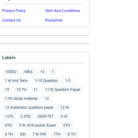
Privacy Policy
Term And Conditions
Contact Us
Disclaimer
Labels
-VIDEO
/MEd.
+2
1
1 st mid Term
1-10 Question
1-5
10
10 TH
11
11 th Question Paper
11th study material
12
12 materials/ question paper
12 th
12Th
2 STD
2009-TET
3 rd
4TH
5 th /8 th public Exam
5TH
6 TH
6th
7 th PAY
7TH
8 TH