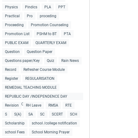
Physics
Pindics
PLA
PPT
Practical
Pro
proceding
Proceeding
Promotion Counseling
Promotion List
PSHM to BT
PTA
PUBLIC EXAM
QUARTERLY EXAM
Question
Question Paper
Questions paper/Key
Quiz
Rain News
Record
Refresher Course Module
Register
REGULARISATION
REMEDIAL TEACHING MODULE
REPUBLIC DAY /INDEPENDENCE DAY
COLLECTIONS
Revision
RH Leave
RMSA
RTE
S
S(A)
SA
SC
SCERT
SCH
Scholarship
school /college notification
school Fees
School Morning Prayer