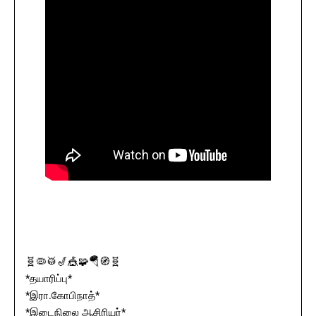
🧬🦠🥁🎷🎪🧩🪂🧭🧬
*தயாரிப்பு*
*இரா.கோபிநாத்*
*இடைநிலை ஆசிரியர்*