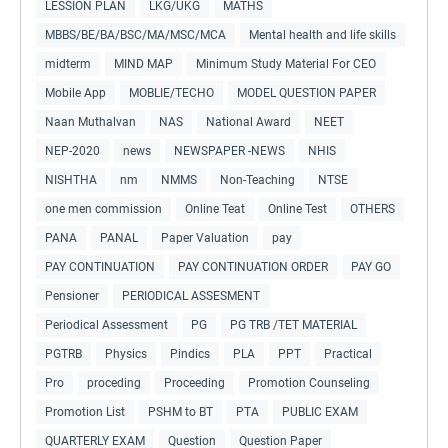
LESSION PLAN
LKG/UKG
MATHS
MBBS/BE/BA/BSC/MA/MSC/MCA
Mental health and life skills
midterm
MIND MAP
Minimum Study Material For CEO
Mobile App
MOBLIE/TECHO
MODEL QUESTION PAPER
Naan Muthalvan
NAS
National Award
NEET
NEP-2020
news
NEWSPAPER -NEWS
NHIS
NISHTHA
nm
NMMS
Non-Teaching
NTSE
one men commission
Online Teat
Online Test
OTHERS
PANA
PANAL
Paper Valuation
pay
PAY CONTINUATION
PAY CONTINUATION ORDER
PAY GO
Pensioner
PERIODICAL ASSESMENT
Periodical Assessment
PG
PG TRB /TET MATERIAL
PGTRB
Physics
Pindics
PLA
PPT
Practical
Pro
proceding
Proceeding
Promotion Counseling
Promotion List
PSHM to BT
PTA
PUBLIC EXAM
QUARTERLY EXAM
Question
Question Paper