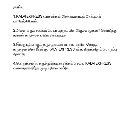
குறிப்பு
1.KALVIEXPRESS வாசகர்கள் அனைவரையும் அன்புடன்
வரவேற்கிறோம்..
2.அனைவரும் தங்கள் பெயர் மற்றும் மின்அஞ்சல் முகவரி கொடுத்து
தங்கள் கருத்தை பதிவு செய்யவும்..
3.இங்கு பதிவாகும் கருத்துக்கள் வாசகர்களின் சொந்த
கருத்துக்களே இதற்கு KALVIEXPRESS எந்த விதத்திலும் பொறுப்பு
ஆகாது..
4.பொறுத்தமற்ற கருத்துக்களை நீக்கம் செய்ய KALVIEXPRESS
வலைதளத்திற்கு முழு உரிமை உண்டு..