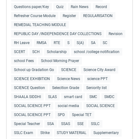
Questions paper/Key
Quiz
Rain News
Record
Refresher Course Module
Register
REGULARISATION
REMEDIAL TEACHING MODULE
REPUBLIC DAY /INDEPENDENCE DAY COLLECTIONS
Revision
RH Leave
RMSA
RTE
S
S(A)
SA
SC
SCERT
SCH
Scholarship
school /college notification
school Fees
School Morning Prayer
School up Gradation Go
SCIENCE
Science City Award
SCIENCE EXHIBITION
Science News
science PPT
SCIENCE Question
Selecition Grade
Seniority list
SHAALA SIDDHI
SLAS
smart card
SMC
SMDC
SOCIAL SCIENCE PPT
social media
SOCIAL SCIENCE
SOCIAL SCIENCE PPT
SPD
Special TET
Special Teacher
SSA
SSAS
SSE
SSLC
SSLC Exam
Strike
STUDY MATERIAL
Supplementary