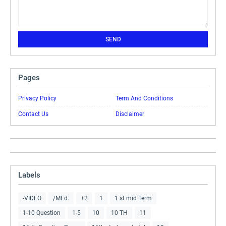
Pages
Privacy Policy
Term And Conditions
Contact Us
Disclaimer
Labels
-VIDEO
/MEd.
+2
1
1 st mid Term
1-10 Question
1-5
10
10 TH
11