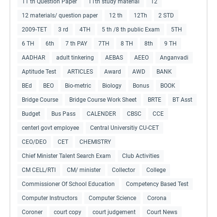
11 th Question Paper
11th study material
12
12 materials/ question paper
12 th
12Th
2 STD
2009-TET
3 rd
4TH
5 th /8 th public Exam
5TH
6 TH
6th
7 th PAY
7TH
8 TH
8th
9 TH
AADHAR
adult tinkering
AEBAS
AEEO
Anganvadi
Aptitude Test
ARTICLES
Award
AWD
BANK
BEd
BEO
Bio-metric
Biology
Bonus
BOOK
Bridge Course
Bridge Course Work Sheet
BRTE
BT Asst
Budget
Bus Pass
CALENDER
CBSC
CCE
centerl govt employee
Central Universitiy CU-CET
CEO/DEO
CET
CHEMISTRY
Chief Minister Talent Search Exam
Club Activities
CM CELL/RTI
CM/ minister
Collector
College
Commissioner Of School Education
Competency Based Test
Computer Instructors
Computer Science
Corona
Coroner
court copy
court judgement
Court News