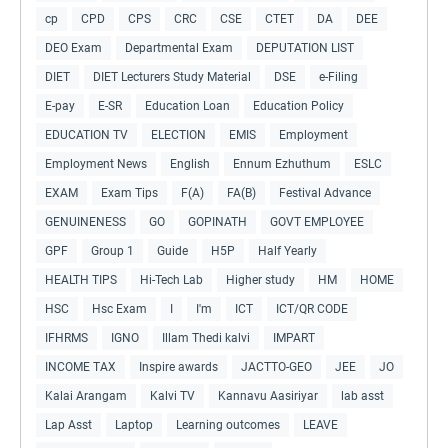
cp
CPD
CPS
CRC
CSE
CTET
DA
DEE
DEO Exam
Departmental Exam
DEPUTATION LIST
DIET
DIET Lecturers Study Material
DSE
e-Filing
E-pay
E-SR
Education Loan
Education Policy
EDUCATION TV
ELECTION
EMIS
Employment
Employment News
English
Ennum Ezhuthum
ESLC
EXAM
Exam Tips
F(A)
FA(B)
Festival Advance
GENUINENESS
GO
GOPINATH
GOVT EMPLOYEE
GPF
Group 1
Guide
H5P
Half Yearly
HEALTH TIPS
Hi-Tech Lab
Higher study
HM
HOME
HSC
Hsc Exam
I
I'm
ICT
ICT/QR CODE
IFHRMS
IGNO
Illam Thedi kalvi
IMPART
INCOME TAX
Inspire awards
JACTTO-GEO
JEE
JO
Kalai Arangam
Kalvi TV
Kannavu Aasiriyar
lab asst
Lap Asst
Laptop
Learning outcomes
LEAVE