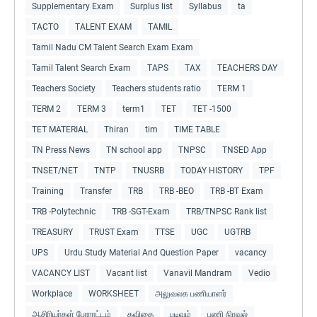
Supplementary Exam
Surplus list
Syllabus
ta
TACTO
TALENT EXAM
TAMIL
Tamil Nadu CM Talent Search Exam Exam
Tamil Talent Search Exam
TAPS
TAX
TEACHERS DAY
Teachers Society
Teachers students ratio
TERM 1
TERM 2
TERM 3
term1
TET
TET -1500
TET MATERIAL
Thiran
tim
TIME TABLE
TN Press News
TN school app
TNPSC
TNSED App
TNSET/NET
TNTP
TNUSRB
TODAY HISTORY
TPF
Training
Transfer
TRB
TRB -BEO
TRB -BT Exam
TRB -Polytechnic
TRB -SGT-Exam
TRB/TNPSC Rank list
TREASURY
TRUST Exam
TTSE
UGC
UGTRB
UPS
Urdu Study Material And Question Paper
vacancy
VACANCY LIST
Vacant list
Vanavil Mandram
Vedio
Workplace
WORKSHEET
அலுவலக பணியாளர்
ஆசிரியர்கள் போராட்டம்
கவிதை
படிவம்
பணி நிரவல்