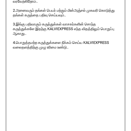
வரவேற்கிறோம்..
2.அனைவரும் தங்கள் பெயர் மற்றும் மின்அஞ்சல் முகவரி கொடுத்து
தங்கள் கருத்தை பதிவு செய்யவும்..
3.இங்கு பதிவாகும் கருத்துக்கள் வாசகர்களின் சொந்த
கருத்துக்களே இதற்கு KALVIEXPRESS எந்த விதத்திலும் பொறுப்பு
ஆகாது..
4.பொறுத்தமற்ற கருத்துக்களை நீக்கம் செய்ய KALVIEXPRESS
வலைதளத்திற்கு முழு உரிமை உண்டு..