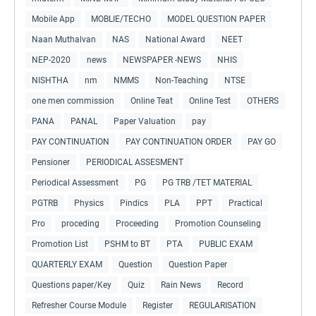
Mobile App
MOBLIE/TECHO
MODEL QUESTION PAPER
Naan Muthalvan
NAS
National Award
NEET
NEP-2020
news
NEWSPAPER -NEWS
NHIS
NISHTHA
nm
NMMS
Non-Teaching
NTSE
one men commission
Online Teat
Online Test
OTHERS
PANA
PANAL
Paper Valuation
pay
PAY CONTINUATION
PAY CONTINUATION ORDER
PAY GO
Pensioner
PERIODICAL ASSESMENT
Periodical Assessment
PG
PG TRB /TET MATERIAL
PGTRB
Physics
Pindics
PLA
PPT
Practical
Pro
proceding
Proceeding
Promotion Counseling
Promotion List
PSHM to BT
PTA
PUBLIC EXAM
QUARTERLY EXAM
Question
Question Paper
Questions paper/Key
Quiz
Rain News
Record
Refresher Course Module
Register
REGULARISATION