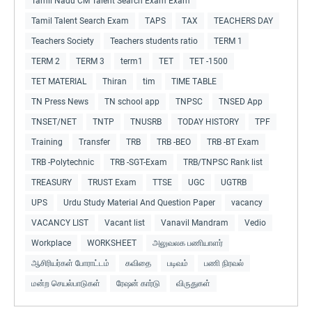
Tamil Nadu CM Talent Search Exam Exam
Tamil Talent Search Exam
TAPS
TAX
TEACHERS DAY
Teachers Society
Teachers students ratio
TERM 1
TERM 2
TERM 3
term1
TET
TET -1500
TET MATERIAL
Thiran
tim
TIME TABLE
TN Press News
TN school app
TNPSC
TNSED App
TNSET/NET
TNTP
TNUSRB
TODAY HISTORY
TPF
Training
Transfer
TRB
TRB -BEO
TRB -BT Exam
TRB -Polytechnic
TRB -SGT-Exam
TRB/TNPSC Rank list
TREASURY
TRUST Exam
TTSE
UGC
UGTRB
UPS
Urdu Study Material And Question Paper
vacancy
VACANCY LIST
Vacant list
Vanavil Mandram
Vedio
Workplace
WORKSHEET
அலுவலக பணியாளர்
ஆசிரியர்கள் போராட்டம்
கவிதை
படிவம்
பணி நிரவல்
மன்ற செயல்பாடுகள்
ரேஷன் கார்டு
விருதுகள்