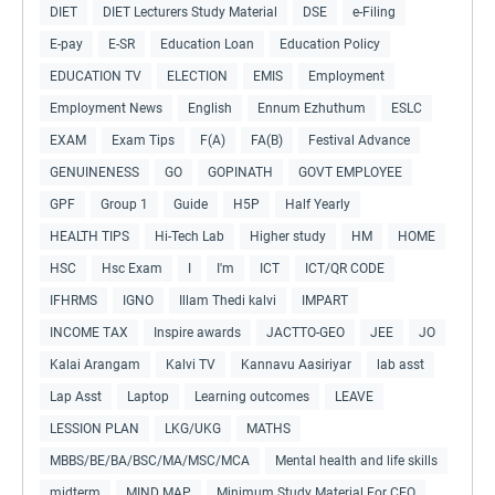
DIET
DIET Lecturers Study Material
DSE
e-Filing
E-pay
E-SR
Education Loan
Education Policy
EDUCATION TV
ELECTION
EMIS
Employment
Employment News
English
Ennum Ezhuthum
ESLC
EXAM
Exam Tips
F(A)
FA(B)
Festival Advance
GENUINENESS
GO
GOPINATH
GOVT EMPLOYEE
GPF
Group 1
Guide
H5P
Half Yearly
HEALTH TIPS
Hi-Tech Lab
Higher study
HM
HOME
HSC
Hsc Exam
I
I'm
ICT
ICT/QR CODE
IFHRMS
IGNO
Illam Thedi kalvi
IMPART
INCOME TAX
Inspire awards
JACTTO-GEO
JEE
JO
Kalai Arangam
Kalvi TV
Kannavu Aasiriyar
lab asst
Lap Asst
Laptop
Learning outcomes
LEAVE
LESSION PLAN
LKG/UKG
MATHS
MBBS/BE/BA/BSC/MA/MSC/MCA
Mental health and life skills
midterm
MIND MAP
Minimum Study Material For CEO