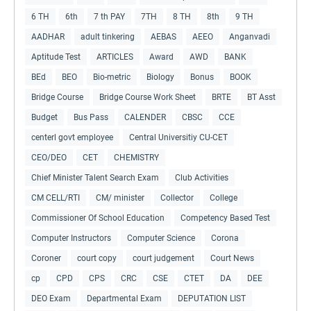
6 TH
6th
7 th PAY
7TH
8 TH
8th
9 TH
AADHAR
adult tinkering
AEBAS
AEEO
Anganvadi
Aptitude Test
ARTICLES
Award
AWD
BANK
BEd
BEO
Bio-metric
Biology
Bonus
BOOK
Bridge Course
Bridge Course Work Sheet
BRTE
BT Asst
Budget
Bus Pass
CALENDER
CBSC
CCE
centerl govt employee
Central Universitiy CU-CET
CEO/DEO
CET
CHEMISTRY
Chief Minister Talent Search Exam
Club Activities
CM CELL/RTI
CM/ minister
Collector
College
Commissioner Of School Education
Competency Based Test
Computer Instructors
Computer Science
Corona
Coroner
court copy
court judgement
Court News
cp
CPD
CPS
CRC
CSE
CTET
DA
DEE
DEO Exam
Departmental Exam
DEPUTATION LIST