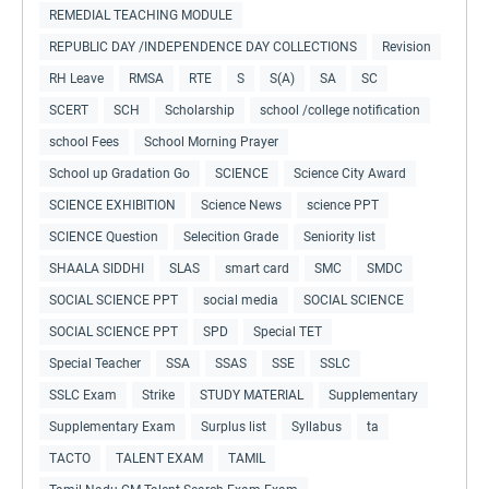
REMEDIAL TEACHING MODULE
REPUBLIC DAY /INDEPENDENCE DAY COLLECTIONS
Revision
RH Leave
RMSA
RTE
S
S(A)
SA
SC
SCERT
SCH
Scholarship
school /college notification
school Fees
School Morning Prayer
School up Gradation Go
SCIENCE
Science City Award
SCIENCE EXHIBITION
Science News
science PPT
SCIENCE Question
Selecition Grade
Seniority list
SHAALA SIDDHI
SLAS
smart card
SMC
SMDC
SOCIAL SCIENCE PPT
social media
SOCIAL SCIENCE
SOCIAL SCIENCE PPT
SPD
Special TET
Special Teacher
SSA
SSAS
SSE
SSLC
SSLC Exam
Strike
STUDY MATERIAL
Supplementary
Supplementary Exam
Surplus list
Syllabus
ta
TACTO
TALENT EXAM
TAMIL