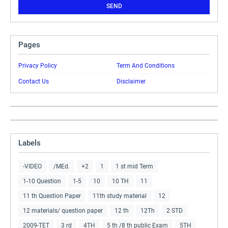
Pages
Privacy Policy
Term And Conditions
Contact Us
Disclaimer
Labels
-VIDEO
/MEd.
+2
1
1 st mid Term
1-10 Question
1-5
10
10 TH
11
11 th Question Paper
11th study material
12
12 materials/ question paper
12 th
12Th
2 STD
2009-TET
3 rd
4TH
5 th /8 th public Exam
5TH