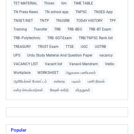
TET MATERIAL
Thiran
tim
TIME TABLE
TN Press News
TN school app
TNPSC
TNSED App
TNSET/NET
TNTP
TNUSRB
TODAY HISTORY
TPF
Training
Transfer
TRB
TRB -BEO
TRB -BT Exam
TRB -Polytechnic
TRB -SGT-Exam
TRB/TNPSC Rank list
TREASURY
TRUST Exam
TTSE
UGC
UGTRB
UPS
Urdu Study Material And Question Paper
vacancy
VACANCY LIST
Vacant list
Vanavil Mandram
Vedio
Workplace
WORKSHEET
அலுவலக பணியாளர்
ஆசிரியர்கள் போராட்டம்
கவிதை
படிவம்
பணி நிரவல்
மன்ற செயல்பாடுகள்
ரேஷன் கார்டு
விருதுகள்
Popular