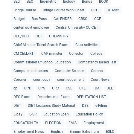
BEd
BEO
Bio-metric
Biology
Bonus
BOOK
Bridge Course
Bridge Course Work Sheet
BRTE
BT Asst
Budget
Bus Pass
CALENDER
CBSC
CCE
centerl govt employee
Central Universitiy CU-CET
CEO/DEO
CET
CHEMISTRY
Chief Minister Talent Search Exam
Club Activities
CM CELL/RTI
CM/ minister
Collector
College
Commissioner Of School Education
Competency Based Test
Computer Instructors
Computer Science
Corona
Coroner
court copy
court judgement
Court News
cp
CPD
CPS
CRC
CSE
CTET
DA
DEE
DEO Exam
Departmental Exam
DEPUTATION LIST
DIET
DIET Lecturers Study Material
DSE
e-Filing
E-pay
E-SR
Education Loan
Education Policy
EDUCATION TV
ELECTION
EMIS
Employment
Employment News
English
Ennum Ezhuthum
ESLC