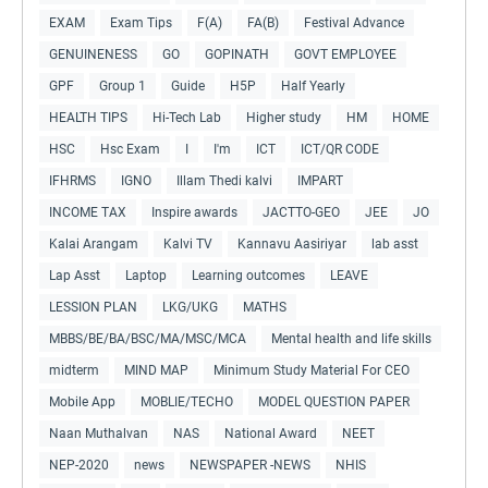
EXAM
Exam Tips
F(A)
FA(B)
Festival Advance
GENUINENESS
GO
GOPINATH
GOVT EMPLOYEE
GPF
Group 1
Guide
H5P
Half Yearly
HEALTH TIPS
Hi-Tech Lab
Higher study
HM
HOME
HSC
Hsc Exam
I
I'm
ICT
ICT/QR CODE
IFHRMS
IGNO
Illam Thedi kalvi
IMPART
INCOME TAX
Inspire awards
JACTTO-GEO
JEE
JO
Kalai Arangam
Kalvi TV
Kannavu Aasiriyar
lab asst
Lap Asst
Laptop
Learning outcomes
LEAVE
LESSION PLAN
LKG/UKG
MATHS
MBBS/BE/BA/BSC/MA/MSC/MCA
Mental health and life skills
midterm
MIND MAP
Minimum Study Material For CEO
Mobile App
MOBLIE/TECHO
MODEL QUESTION PAPER
Naan Muthalvan
NAS
National Award
NEET
NEP-2020
news
NEWSPAPER -NEWS
NHIS