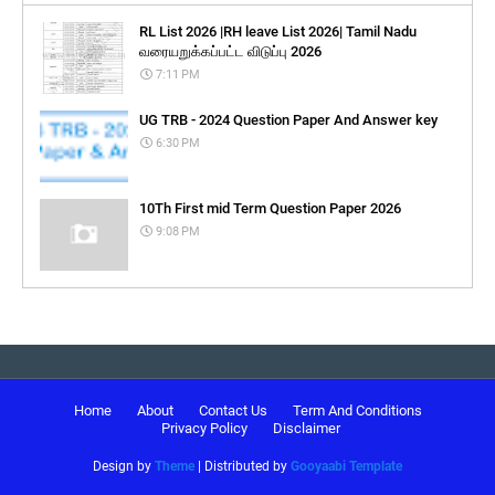
RL List 2026 |RH leave List 2026| Tamil Nadu
வரையறுக்கப்பட்ட விடுப்பு 2026
7:11 PM
UG TRB - 2024 Question Paper And Answer key
6:30 PM
10Th First mid Term Question Paper 2026
9:08 PM
Home
About
Contact Us
Term And Conditions
Privacy Policy
Disclaimer
Design by
Theme
| Distributed by
Gooyaabi Template