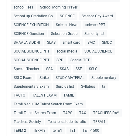
school Fees
School Morning Prayer
School up Gradation Go
SCIENCE
Science City Award
SCIENCE EXHIBITION
Science News
science PPT
SCIENCE Question
Selecition Grade
Seniority list
SHAALA SIDDHI
SLAS
smart card
SMC
SMDC
SOCIAL SCIENCE PPT
social media
SOCIAL SCIENCE
SOCIAL SCIENCE PPT
SPD
Special TET
Special Teacher
SSA
SSAS
SSE
SSLC
SSLC Exam
Strike
STUDY MATERIAL
Supplementary
Supplementary Exam
Surplus list
Syllabus
ta
TACTO
TALENT EXAM
TAMIL
Tamil Nadu CM Talent Search Exam Exam
Tamil Talent Search Exam
TAPS
TAX
TEACHERS DAY
Teachers Society
Teachers students ratio
TERM 1
TERM 2
TERM 3
term1
TET
TET -1500