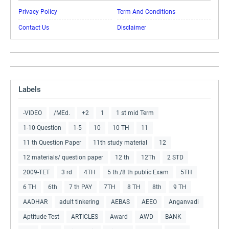
Privacy Policy
Term And Conditions
Contact Us
Disclaimer
Labels
-VIDEO
/MEd.
+2
1
1 st mid Term
1-10 Question
1-5
10
10 TH
11
11 th Question Paper
11th study material
12
12 materials/ question paper
12 th
12Th
2 STD
2009-TET
3 rd
4TH
5 th /8 th public Exam
5TH
6 TH
6th
7 th PAY
7TH
8 TH
8th
9 TH
AADHAR
adult tinkering
AEBAS
AEEO
Anganvadi
Aptitude Test
ARTICLES
Award
AWD
BANK