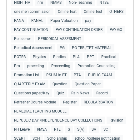
NISHTHA
nm
NMMS
Non-Teaching
NTSE
one men commission
Online Teat
Online Test
OTHERS
PANA
PANAL
Paper Valuation
pay
PAY CONTINUATION
PAY CONTINUATION ORDER
PAY GO
Pensioner
PERIODICAL ASSESMENT
Periodical Assessment
PG
PG TRB /TET MATERIAL
PGTRB
Physics
Pindics
PLA
PPT
Practical
Pro
proceding
Proceeding
Promotion Counseling
Promotion List
PSHM to BT
PTA
PUBLIC EXAM
QUARTERLY EXAM
Question
Question Paper
Questions paper/Key
Quiz
Rain News
Record
Refresher Course Module
Register
REGULARISATION
REMEDIAL TEACHING MODULE
REPUBLIC DAY /INDEPENDENCE DAY COLLECTIONS
Revision
RH Leave
RMSA
RTE
S
S(A)
SA
SC
SCERT
SCH
Scholarship
school /college notification