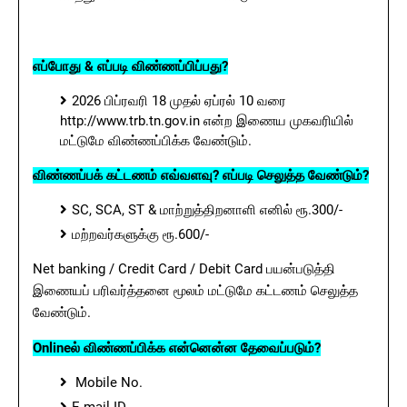
எப்போது & எப்படி விண்ணப்பிப்பது?
2026 பிப்ரவரி 18 முதல் ஏப்ரல் 10 வரை
http://www.trb.tn.gov.in என்ற இணைய முகவரியில்
மட்டுமே விண்ணப்பிக்க வேண்டும்.
விண்ணப்பக் கட்டணம் எவ்வளவு? எப்படி செலுத்த வேண்டும்?
SC, SCA, ST & மாற்றுத்திறனாளி எனில் ரூ.300/-
மற்றவர்களுக்கு ரூ.600/-
Net banking / Credit Card / Debit Card பயன்படுத்தி
இணையப் பரிவர்த்தனை மூலம் மட்டுமே கட்டணம் செலுத்த
வேண்டும்.
Onlineல் விண்ணப்பிக்க என்னென்ன தேவைப்படும்?
Mobile No.