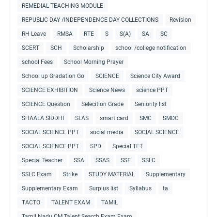
REMEDIAL TEACHING MODULE
REPUBLIC DAY /INDEPENDENCE DAY COLLECTIONS
Revision
RH Leave
RMSA
RTE
S
S(A)
SA
SC
SCERT
SCH
Scholarship
school /college notification
school Fees
School Morning Prayer
School up Gradation Go
SCIENCE
Science City Award
SCIENCE EXHIBITION
Science News
science PPT
SCIENCE Question
Selecition Grade
Seniority list
SHAALA SIDDHI
SLAS
smart card
SMC
SMDC
SOCIAL SCIENCE PPT
social media
SOCIAL SCIENCE
SOCIAL SCIENCE PPT
SPD
Special TET
Special Teacher
SSA
SSAS
SSE
SSLC
SSLC Exam
Strike
STUDY MATERIAL
Supplementary
Supplementary Exam
Surplus list
Syllabus
ta
TACTO
TALENT EXAM
TAMIL
Tamil Nadu CM Talent Search Exam Exam