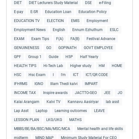
DIET
DIET Lecturers Study Material
DSE
e-Filing
E-pay
E-SR
Education Loan
Education Policy
EDUCATION TV
ELECTION
EMIS
Employment
Employment News
English
Ennum Ezhuthum
ESLC
EXAM
Exam Tips
F(A)
FA(B)
Festival Advance
GENUINENESS
GO
GOPINATH
GOVT EMPLOYEE
GPF
Group 1
Guide
H5P
Half Yearly
HEALTH TIPS
Hi-Tech Lab
Higher study
HM
HOME
HSC
Hsc Exam
I
I'm
ICT
ICT/QR CODE
IFHRMS
IGNO
Illam Thedi kalvi
IMPART
INCOME TAX
Inspire awards
JACTTO-GEO
JEE
JO
Kalai Arangam
Kalvi TV
Kannavu Aasiriyar
lab asst
Lap Asst
Laptop
Learning outcomes
LEAVE
LESSION PLAN
LKG/UKG
MATHS
MBBS/BE/BA/BSC/MA/MSC/MCA
Mental health and life skills
midterm
MIND MAP
Minimum Study Material For CEO