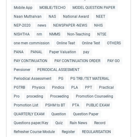
Mobile App
MOBLIE/TECHO
MODEL QUESTION PAPER
Naan Muthalvan
NAS
National Award
NEET
NEP-2020
news
NEWSPAPER -NEWS
NHIS
NISHTHA
nm
NMMS
Non-Teaching
NTSE
one men commission
Online Teat
Online Test
OTHERS
PANA
PANAL
Paper Valuation
pay
PAY CONTINUATION
PAY CONTINUATION ORDER
PAY GO
Pensioner
PERIODICAL ASSESMENT
Periodical Assessment
PG
PG TRB /TET MATERIAL
PGTRB
Physics
Pindics
PLA
PPT
Practical
Pro
proceding
Proceeding
Promotion Counseling
Promotion List
PSHM to BT
PTA
PUBLIC EXAM
QUARTERLY EXAM
Question
Question Paper
Questions paper/Key
Quiz
Rain News
Record
Refresher Course Module
Register
REGULARISATION