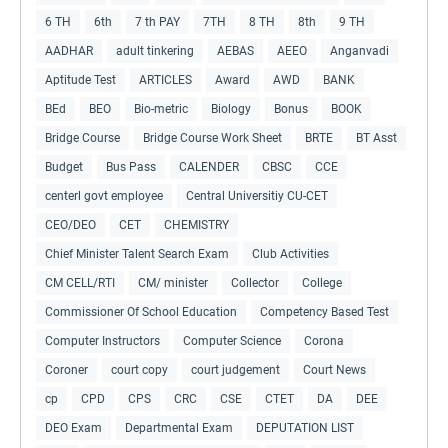
6 TH
6th
7 th PAY
7TH
8 TH
8th
9 TH
AADHAR
adult tinkering
AEBAS
AEEO
Anganvadi
Aptitude Test
ARTICLES
Award
AWD
BANK
BEd
BEO
Bio-metric
Biology
Bonus
BOOK
Bridge Course
Bridge Course Work Sheet
BRTE
BT Asst
Budget
Bus Pass
CALENDER
CBSC
CCE
centerl govt employee
Central Universitiy CU-CET
CEO/DEO
CET
CHEMISTRY
Chief Minister Talent Search Exam
Club Activities
CM CELL/RTI
CM/ minister
Collector
College
Commissioner Of School Education
Competency Based Test
Computer Instructors
Computer Science
Corona
Coroner
court copy
court judgement
Court News
cp
CPD
CPS
CRC
CSE
CTET
DA
DEE
DEO Exam
Departmental Exam
DEPUTATION LIST