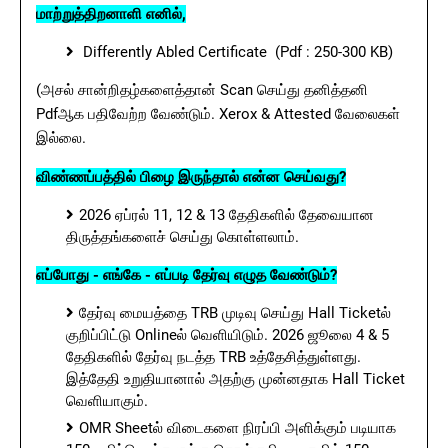
மாற்றுத்திறனாளி எனில்,
Differently Abled Certificate (Pdf : 250-300 KB)
(அசல் சான்றிதழ்களைத்தான் Scan செய்து தனித்தனி
Pdfஆக பதிவேற்ற வேண்டும். Xerox & Attested வேலைகள்
இல்லை.
விண்ணப்பத்தில் பிழை இருந்தால் என்ன செய்வது?
2026 ஏப்ரல் 11, 12 & 13 தேதிகளில் தேவையான
திருத்தங்களைச் செய்து கொள்ளலாம்.
எப்போது - எங்கே - எப்படி தேர்வு எழுத வேண்டும்?
தேர்வு மையத்தை TRB முடிவு செய்து Hall Ticketல்
குறிப்பிட்டு Onlineல் வெளியிடும். 2026 ஜூலை 4 & 5
தேதிகளில் தேர்வு நடத்த TRB உத்தேசித்துள்ளது.
இத்தேதி உறுதியானால் அதற்கு முன்னதாக Hall Ticket
வெளியாகும்.
OMR Sheetல் விடைகளை நிரப்பி அளிக்கும் படியாக