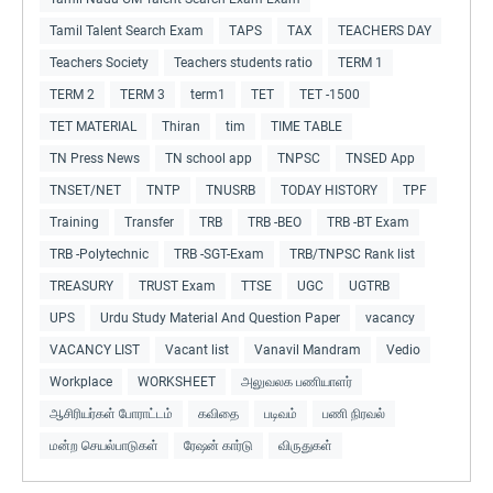
Tamil Talent Search Exam
TAPS
TAX
TEACHERS DAY
Teachers Society
Teachers students ratio
TERM 1
TERM 2
TERM 3
term1
TET
TET -1500
TET MATERIAL
Thiran
tim
TIME TABLE
TN Press News
TN school app
TNPSC
TNSED App
TNSET/NET
TNTP
TNUSRB
TODAY HISTORY
TPF
Training
Transfer
TRB
TRB -BEO
TRB -BT Exam
TRB -Polytechnic
TRB -SGT-Exam
TRB/TNPSC Rank list
TREASURY
TRUST Exam
TTSE
UGC
UGTRB
UPS
Urdu Study Material And Question Paper
vacancy
VACANCY LIST
Vacant list
Vanavil Mandram
Vedio
Workplace
WORKSHEET
அலுவலக பணியாளர்
ஆசிரியர்கள் போராட்டம்
கவிதை
படிவம்
பணி நிரவல்
மன்ற செயல்பாடுகள்
ரேஷன் கார்டு
விருதுகள்