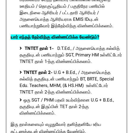
ஊதியம் / தொகுப்பூதியம் / பகுதிநேர பணியில்
இடைநிலை ஆசிரியர் / பட்டதாரி ஆசிரியர் /
அதனையொத்த ஆசிரியராக EMIS IDயுடன்
பணியாற்றுவோர் இத்தேர்விற்கு விண்ணப்பிக்கலாம்.
யார் எந்தத் தேர்விற்கு விண்ணப்பிக்க வேண்டும்?
TNTET தாள் 1-
D.T.Ed., / அதனையொத்த கல்வித்
தகுதியுடன் பணியாற்றும் SGT, Primary HM உள்ளிட்டோர்
TNTET தாள் 1-ற்கு விண்ணப்பிக்கலாம்.
TNTET தாள் 2-
U.G + B.Ed., / அதனையொத்த
கல்வித் தகுதியுடன் பணியாற்றும் BT, BRTE, Special
Edu. Teachers, MHM, (& HS.HM) உள்ளிட்டோர்
TNTET தாள் 2-ற்கு விண்ணப்பிக்கலாம்.
ஒரு SGT / PHM பதவி உயர்விற்கான U.G + B.Ed.,
தகுதியுடன் இருப்பின் TET தாள் 2-ற்கு
விண்ணப்பிக்கலாம்.
இரு தாள்களையும் எழுதுவோர் தனித்தனியே உரிய
கட்டணத்துடன் விண்ணப்பிக்க வேண்டும்.