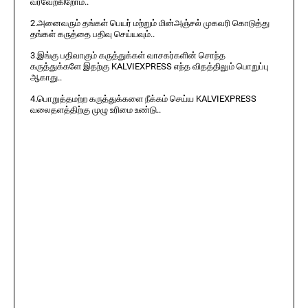
வரவேற்கிறோம்..
2.அனைவரும் தங்கள் பெயர் மற்றும் மின்அஞ்சல் முகவரி கொடுத்து
தங்கள் கருத்தை பதிவு செய்யவும்..
3.இங்கு பதிவாகும் கருத்துக்கள் வாசகர்களின் சொந்த
கருத்துக்களே இதற்கு KALVIEXPRESS எந்த விதத்திலும் பொறுப்பு
ஆகாது..
4.பொறுத்தமற்ற கருத்துக்களை நீக்கம் செய்ய KALVIEXPRESS
வலைதளத்திற்கு முழு உரிமை உண்டு..