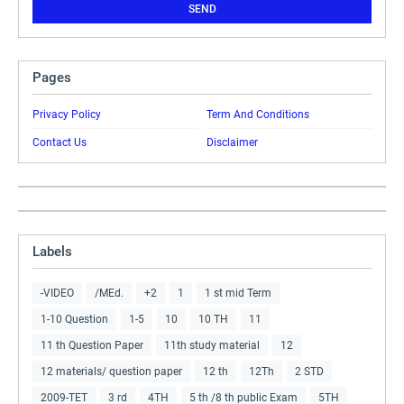
Pages
Privacy Policy
Term And Conditions
Contact Us
Disclaimer
Labels
-VIDEO
/MEd.
+2
1
1 st mid Term
1-10 Question
1-5
10
10 TH
11
11 th Question Paper
11th study material
12
12 materials/ question paper
12 th
12Th
2 STD
2009-TET
3 rd
4TH
5 th /8 th public Exam
5TH