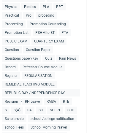
Physics
Pindics
PLA
PPT
Practical
Pro
proceding
Proceeding
Promotion Counseling
Promotion List
PSHM to BT
PTA
PUBLIC EXAM
QUARTERLY EXAM
Question
Question Paper
Questions paper/Key
Quiz
Rain News
Record
Refresher Course Module
Register
REGULARISATION
REMEDIAL TEACHING MODULE
REPUBLIC DAY /INDEPENDENCE DAY
COLLECTIONS
Revision
RH Leave
RMSA
RTE
S
S(A)
SA
SC
SCERT
SCH
Scholarship
school /college notification
school Fees
School Morning Prayer