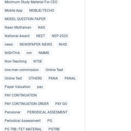
Minimum Study Material For CEO
Mobile App
MOBLIE/TECHO
MODEL QUESTION PAPER
Naan Muthalvan
NAS
National Award
NEET
NEP-2020
news
NEWSPAPER -NEWS
NHIS
NISHTHA
nm
NMMS
Non-Teaching
NTSE
one men commission
Online Teat
Online Test
OTHERS
PANA
PANAL
Paper Valuation
pay
PAY CONTINUATION
PAY CONTINUATION ORDER
PAY GO
Pensioner
PERIODICAL ASSESMENT
Periodical Assessment
PG
PG TRB /TET MATERIAL
PGTRB