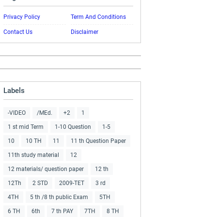
Privacy Policy
Term And Conditions
Contact Us
Disclaimer
Labels
-VIDEO
/MEd.
+2
1
1 st mid Term
1-10 Question
1-5
10
10 TH
11
11 th Question Paper
11th study material
12
12 materials/ question paper
12 th
12Th
2 STD
2009-TET
3 rd
4TH
5 th /8 th public Exam
5TH
6 TH
6th
7 th PAY
7TH
8 TH