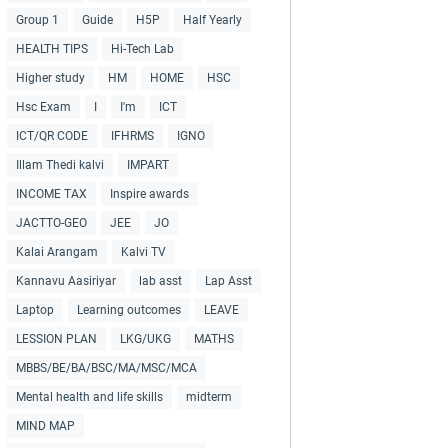
Group 1
Guide
H5P
Half Yearly
HEALTH TIPS
Hi-Tech Lab
Higher study
HM
HOME
HSC
Hsc Exam
I
I'm
ICT
ICT/QR CODE
IFHRMS
IGNO
Illam Thedi kalvi
IMPART
INCOME TAX
Inspire awards
JACTTO-GEO
JEE
JO
Kalai Arangam
Kalvi TV
Kannavu Aasiriyar
lab asst
Lap Asst
Laptop
Learning outcomes
LEAVE
LESSION PLAN
LKG/UKG
MATHS
MBBS/BE/BA/BSC/MA/MSC/MCA
Mental health and life skills
midterm
MIND MAP