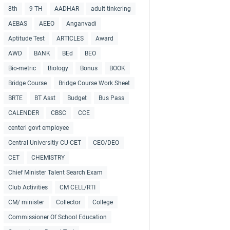
8th
9 TH
AADHAR
adult tinkering
AEBAS
AEEO
Anganvadi
Aptitude Test
ARTICLES
Award
AWD
BANK
BEd
BEO
Bio-metric
Biology
Bonus
BOOK
Bridge Course
Bridge Course Work Sheet
BRTE
BT Asst
Budget
Bus Pass
CALENDER
CBSC
CCE
centerl govt employee
Central Universitiy CU-CET
CEO/DEO
CET
CHEMISTRY
Chief Minister Talent Search Exam
Club Activities
CM CELL/RTI
CM/ minister
Collector
College
Commissioner Of School Education