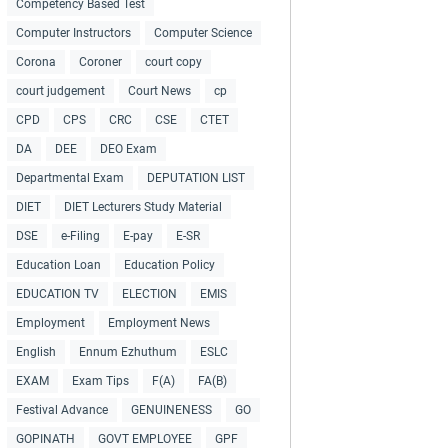
Competency Based Test
Computer Instructors
Computer Science
Corona
Coroner
court copy
court judgement
Court News
cp
CPD
CPS
CRC
CSE
CTET
DA
DEE
DEO Exam
Departmental Exam
DEPUTATION LIST
DIET
DIET Lecturers Study Material
DSE
e-Filing
E-pay
E-SR
Education Loan
Education Policy
EDUCATION TV
ELECTION
EMIS
Employment
Employment News
English
Ennum Ezhuthum
ESLC
EXAM
Exam Tips
F(A)
FA(B)
Festival Advance
GENUINENESS
GO
GOPINATH
GOVT EMPLOYEE
GPF