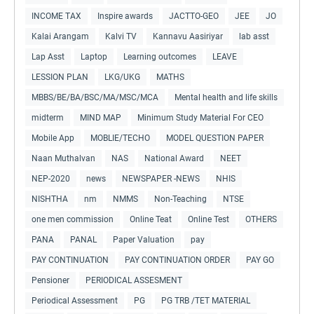
INCOME TAX
Inspire awards
JACTTO-GEO
JEE
JO
Kalai Arangam
Kalvi TV
Kannavu Aasiriyar
lab asst
Lap Asst
Laptop
Learning outcomes
LEAVE
LESSION PLAN
LKG/UKG
MATHS
MBBS/BE/BA/BSC/MA/MSC/MCA
Mental health and life skills
midterm
MIND MAP
Minimum Study Material For CEO
Mobile App
MOBLIE/TECHO
MODEL QUESTION PAPER
Naan Muthalvan
NAS
National Award
NEET
NEP-2020
news
NEWSPAPER -NEWS
NHIS
NISHTHA
nm
NMMS
Non-Teaching
NTSE
one men commission
Online Teat
Online Test
OTHERS
PANA
PANAL
Paper Valuation
pay
PAY CONTINUATION
PAY CONTINUATION ORDER
PAY GO
Pensioner
PERIODICAL ASSESMENT
Periodical Assessment
PG
PG TRB /TET MATERIAL