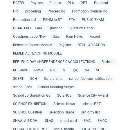
PGTRB
Physics
Pindics
PLA
PPT
Practical
Pro
proceding
Proceeding
Promotion Counseling
Promotion List
PSHM to BT
PTA
PUBLIC EXAM
QUARTERLY EXAM
Question
Question Paper
Questions paper/Key
Quiz
Rain News
Record
Refresher Course Module
Register
REGULARISATION
REMEDIAL TEACHING MODULE
REPUBLIC DAY /INDEPENDENCE DAY COLLECTIONS
Revision
RH Leave
RMSA
RTE
S
S(A)
SA
SC
SCERT
SCH
Scholarship
school /college notification
school Fees
School Morning Prayer
School up Gradation Go
SCIENCE
Science City Award
SCIENCE EXHIBITION
Science News
science PPT
SCIENCE Question
Selecition Grade
Seniority list
SHAALA SIDDHI
SLAS
smart card
SMC
SMDC
SOCIAL SCIENCE PPT
social media
SOCIAL SCIENCE