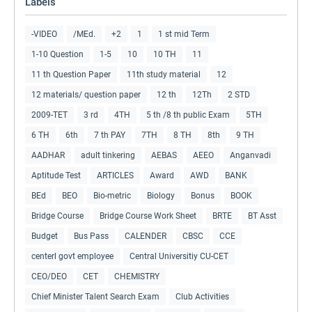
Labels
-VIDEO
/MEd.
+2
1
1 st mid Term
1-10 Question
1-5
10
10 TH
11
11 th Question Paper
11th study material
12
12 materials/ question paper
12 th
12Th
2 STD
2009-TET
3 rd
4TH
5 th /8 th public Exam
5TH
6 TH
6th
7 th PAY
7TH
8 TH
8th
9 TH
AADHAR
adult tinkering
AEBAS
AEEO
Anganvadi
Aptitude Test
ARTICLES
Award
AWD
BANK
BEd
BEO
Bio-metric
Biology
Bonus
BOOK
Bridge Course
Bridge Course Work Sheet
BRTE
BT Asst
Budget
Bus Pass
CALENDER
CBSC
CCE
centerl govt employee
Central Universitiy CU-CET
CEO/DEO
CET
CHEMISTRY
Chief Minister Talent Search Exam
Club Activities