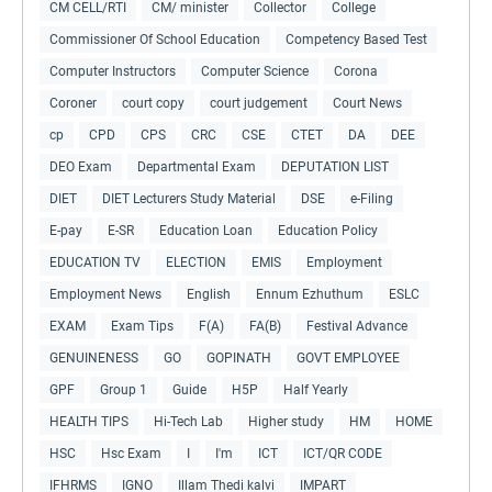
CM CELL/RTI
CM/ minister
Collector
College
Commissioner Of School Education
Competency Based Test
Computer Instructors
Computer Science
Corona
Coroner
court copy
court judgement
Court News
cp
CPD
CPS
CRC
CSE
CTET
DA
DEE
DEO Exam
Departmental Exam
DEPUTATION LIST
DIET
DIET Lecturers Study Material
DSE
e-Filing
E-pay
E-SR
Education Loan
Education Policy
EDUCATION TV
ELECTION
EMIS
Employment
Employment News
English
Ennum Ezhuthum
ESLC
EXAM
Exam Tips
F(A)
FA(B)
Festival Advance
GENUINENESS
GO
GOPINATH
GOVT EMPLOYEE
GPF
Group 1
Guide
H5P
Half Yearly
HEALTH TIPS
Hi-Tech Lab
Higher study
HM
HOME
HSC
Hsc Exam
I
I'm
ICT
ICT/QR CODE
IFHRMS
IGNO
Illam Thedi kalvi
IMPART