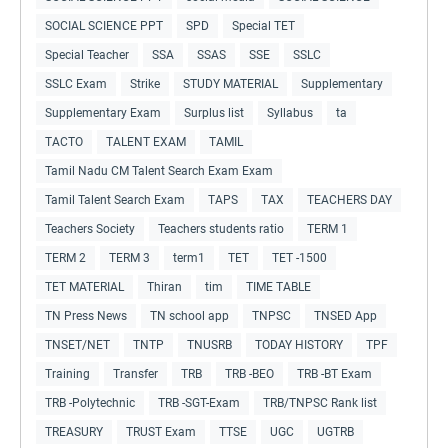
SOCIAL SCIENCE PPT
SPD
Special TET
Special Teacher
SSA
SSAS
SSE
SSLC
SSLC Exam
Strike
STUDY MATERIAL
Supplementary
Supplementary Exam
Surplus list
Syllabus
ta
TACTO
TALENT EXAM
TAMIL
Tamil Nadu CM Talent Search Exam Exam
Tamil Talent Search Exam
TAPS
TAX
TEACHERS DAY
Teachers Society
Teachers students ratio
TERM 1
TERM 2
TERM 3
term1
TET
TET -1500
TET MATERIAL
Thiran
tim
TIME TABLE
TN Press News
TN school app
TNPSC
TNSED App
TNSET/NET
TNTP
TNUSRB
TODAY HISTORY
TPF
Training
Transfer
TRB
TRB -BEO
TRB -BT Exam
TRB -Polytechnic
TRB -SGT-Exam
TRB/TNPSC Rank list
TREASURY
TRUST Exam
TTSE
UGC
UGTRB