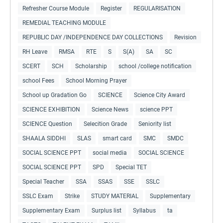
Refresher Course Module
Register
REGULARISATION
REMEDIAL TEACHING MODULE
REPUBLIC DAY /INDEPENDENCE DAY COLLECTIONS
Revision
RH Leave
RMSA
RTE
S
S(A)
SA
SC
SCERT
SCH
Scholarship
school /college notification
school Fees
School Morning Prayer
School up Gradation Go
SCIENCE
Science City Award
SCIENCE EXHIBITION
Science News
science PPT
SCIENCE Question
Selecition Grade
Seniority list
SHAALA SIDDHI
SLAS
smart card
SMC
SMDC
SOCIAL SCIENCE PPT
social media
SOCIAL SCIENCE
SOCIAL SCIENCE PPT
SPD
Special TET
Special Teacher
SSA
SSAS
SSE
SSLC
SSLC Exam
Strike
STUDY MATERIAL
Supplementary
Supplementary Exam
Surplus list
Syllabus
ta