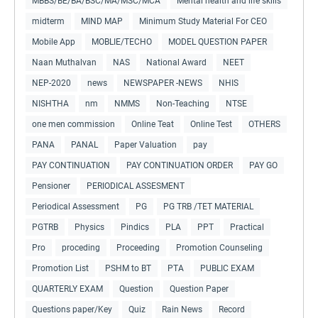
MBBS/BE/BA/BSC/MA/MSC/MCA
Mental health and life skills
midterm
MIND MAP
Minimum Study Material For CEO
Mobile App
MOBLIE/TECHO
MODEL QUESTION PAPER
Naan Muthalvan
NAS
National Award
NEET
NEP-2020
news
NEWSPAPER -NEWS
NHIS
NISHTHA
nm
NMMS
Non-Teaching
NTSE
one men commission
Online Teat
Online Test
OTHERS
PANA
PANAL
Paper Valuation
pay
PAY CONTINUATION
PAY CONTINUATION ORDER
PAY GO
Pensioner
PERIODICAL ASSESMENT
Periodical Assessment
PG
PG TRB /TET MATERIAL
PGTRB
Physics
Pindics
PLA
PPT
Practical
Pro
proceding
Proceeding
Promotion Counseling
Promotion List
PSHM to BT
PTA
PUBLIC EXAM
QUARTERLY EXAM
Question
Question Paper
Questions paper/Key
Quiz
Rain News
Record