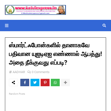
ஸ்மார்ட்ஃபோன்களில் தானாகவே
பதிவான யுஐடிஏஐ எண்ணால் ஆபத்து!
அதை நீக்குவது எப்படி?
AADHAR
0 Comments
Random Posts