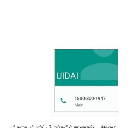
உங்களது ஸ்மார்ட்ஃபோன்களில் தானாகவே பதிவான ஆதா