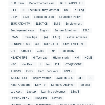
DEO Exam
Departmental Exam
DEPUTATION LIST
DIET
DIET Lecturers Study Material
DSE
e-Filing
E-pay
E-SR
Education Loan
Education Policy
EDUCATION TV
ELECTION
EMIS
Employment
Employment News
English
Ennum Ezhuthum
ESLC
EXAM
Exam Tips
F(A)
FA(B)
Festival Advance
GENUINENESS
GO
GOPINATH
GOVT EMPLOYEE
GPF
Group 1
Guide
H5P
Half Yearly
HEALTH TIPS
Hi-Tech Lab
Higher study
HM
HOME
HSC
Hsc Exam
I
I'm
ICT
ICT/QR CODE
IFHRMS
IGNO
Illam Thedi kalvi
IMPART
INCOME TAX
Inspire awards
JACTTO-GEO
JEE
JO
Kalai Arangam
Kalvi TV
Kannavu Aasiriyar
lab asst
Lap Asst
Laptop
Learning outcomes
LEAVE
LESSION PLAN
LKG/UKG
MATHS