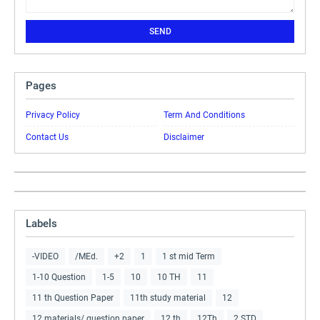
Pages
Privacy Policy
Term And Conditions
Contact Us
Disclaimer
Labels
-VIDEO
/MEd.
+2
1
1 st mid Term
1-10 Question
1-5
10
10 TH
11
11 th Question Paper
11th study material
12
12 materials/ question paper
12 th
12Th
2 STD