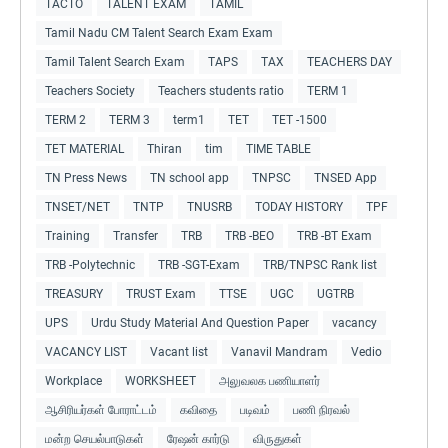
TACTO
TALENT EXAM
TAMIL
Tamil Nadu CM Talent Search Exam Exam
Tamil Talent Search Exam
TAPS
TAX
TEACHERS DAY
Teachers Society
Teachers students ratio
TERM 1
TERM 2
TERM 3
term1
TET
TET -1500
TET MATERIAL
Thiran
tim
TIME TABLE
TN Press News
TN school app
TNPSC
TNSED App
TNSET/NET
TNTP
TNUSRB
TODAY HISTORY
TPF
Training
Transfer
TRB
TRB -BEO
TRB -BT Exam
TRB -Polytechnic
TRB -SGT-Exam
TRB/TNPSC Rank list
TREASURY
TRUST Exam
TTSE
UGC
UGTRB
UPS
Urdu Study Material And Question Paper
vacancy
VACANCY LIST
Vacant list
Vanavil Mandram
Vedio
Workplace
WORKSHEET
அலுவலக பணியாளர்
ஆசிரியர்கள் போராட்டம்
கவிதை
படிவம்
பணி நிரவல்
மன்ற செயல்பாடுகள்
ரேஷன் கார்டு
விருதுகள்