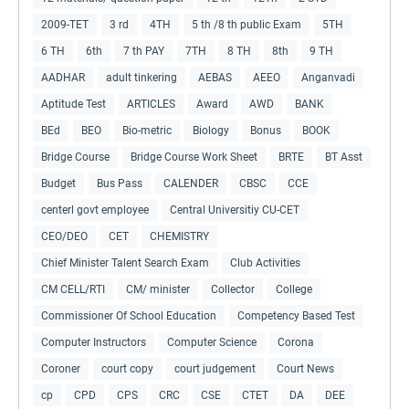
2009-TET
3 rd
4TH
5 th /8 th public Exam
5TH
6 TH
6th
7 th PAY
7TH
8 TH
8th
9 TH
AADHAR
adult tinkering
AEBAS
AEEO
Anganvadi
Aptitude Test
ARTICLES
Award
AWD
BANK
BEd
BEO
Bio-metric
Biology
Bonus
BOOK
Bridge Course
Bridge Course Work Sheet
BRTE
BT Asst
Budget
Bus Pass
CALENDER
CBSC
CCE
centerl govt employee
Central Universitiy CU-CET
CEO/DEO
CET
CHEMISTRY
Chief Minister Talent Search Exam
Club Activities
CM CELL/RTI
CM/ minister
Collector
College
Commissioner Of School Education
Competency Based Test
Computer Instructors
Computer Science
Corona
Coroner
court copy
court judgement
Court News
cp
CPD
CPS
CRC
CSE
CTET
DA
DEE