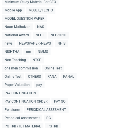
Minimum Study Material For CEO
Mobile App
MOBLIE/TECHO
MODEL QUESTION PAPER
Naan Muthalvan
NAS
National Award
NEET
NEP-2020
news
NEWSPAPER -NEWS
NHIS
NISHTHA
nm
NMMS
Non-Teaching
NTSE
one men commission
Online Teat
Online Test
OTHERS
PANA
PANAL
Paper Valuation
pay
PAY CONTINUATION
PAY CONTINUATION ORDER
PAY GO
Pensioner
PERIODICAL ASSESMENT
Periodical Assessment
PG
PG TRB /TET MATERIAL
PGTRB