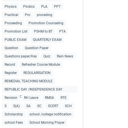
Physics
Pindics
PLA
PPT
Practical
Pro
proceding
Proceeding
Promotion Counseling
Promotion List
PSHM to BT
PTA
PUBLIC EXAM
QUARTERLY EXAM
Question
Question Paper
Questions paper/Key
Quiz
Rain News
Record
Refresher Course Module
Register
REGULARISATION
REMEDIAL TEACHING MODULE
REPUBLIC DAY /INDEPENDENCE DAY
COLLECTIONS
Revision
RH Leave
RMSA
RTE
S
S(A)
SA
SC
SCERT
SCH
Scholarship
school /college notification
school Fees
School Morning Prayer