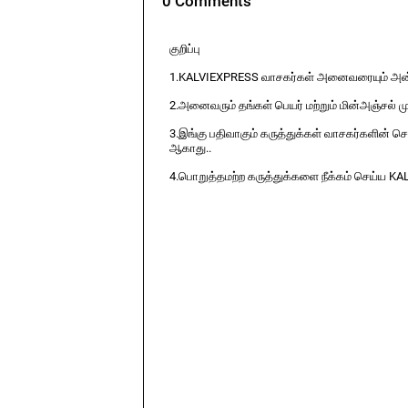
0 Comments
குறிப்பு
1.KALVIEXPRESS வாசகர்கள் அனைவரையும் அன்ப
2.அனைவரும் தங்கள் பெயர் மற்றும் மின்அஞ்சல் ம
3.இங்கு பதிவாகும் கருத்துக்கள் வாசகர்களின் ச
ஆகாது..
4.பொறுத்தமற்ற கருத்துக்களை நீக்கம் செய்ய KA