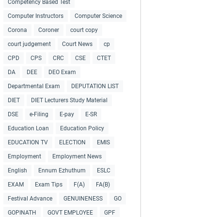
Competency Based Test
Computer Instructors
Computer Science
Corona
Coroner
court copy
court judgement
Court News
cp
CPD
CPS
CRC
CSE
CTET
DA
DEE
DEO Exam
Departmental Exam
DEPUTATION LIST
DIET
DIET Lecturers Study Material
DSE
e-Filing
E-pay
E-SR
Education Loan
Education Policy
EDUCATION TV
ELECTION
EMIS
Employment
Employment News
English
Ennum Ezhuthum
ESLC
EXAM
Exam Tips
F(A)
FA(B)
Festival Advance
GENUINENESS
GO
GOPINATH
GOVT EMPLOYEE
GPF