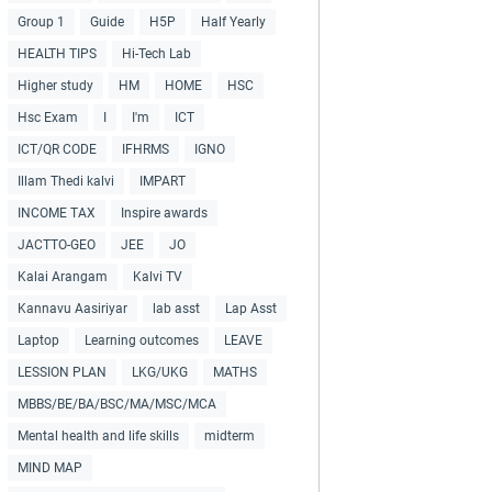
Group 1
Guide
H5P
Half Yearly
HEALTH TIPS
Hi-Tech Lab
Higher study
HM
HOME
HSC
Hsc Exam
I
I'm
ICT
ICT/QR CODE
IFHRMS
IGNO
Illam Thedi kalvi
IMPART
INCOME TAX
Inspire awards
JACTTO-GEO
JEE
JO
Kalai Arangam
Kalvi TV
Kannavu Aasiriyar
lab asst
Lap Asst
Laptop
Learning outcomes
LEAVE
LESSION PLAN
LKG/UKG
MATHS
MBBS/BE/BA/BSC/MA/MSC/MCA
Mental health and life skills
midterm
MIND MAP