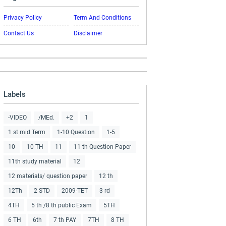
Privacy Policy
Term And Conditions
Contact Us
Disclaimer
Labels
-VIDEO
/MEd.
+2
1
1 st mid Term
1-10 Question
1-5
10
10 TH
11
11 th Question Paper
11th study material
12
12 materials/ question paper
12 th
12Th
2 STD
2009-TET
3 rd
4TH
5 th /8 th public Exam
5TH
6 TH
6th
7 th PAY
7TH
8 TH