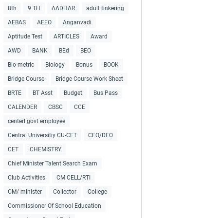
8th
9 TH
AADHAR
adult tinkering
AEBAS
AEEO
Anganvadi
Aptitude Test
ARTICLES
Award
AWD
BANK
BEd
BEO
Bio-metric
Biology
Bonus
BOOK
Bridge Course
Bridge Course Work Sheet
BRTE
BT Asst
Budget
Bus Pass
CALENDER
CBSC
CCE
centerl govt employee
Central Universitiy CU-CET
CEO/DEO
CET
CHEMISTRY
Chief Minister Talent Search Exam
Club Activities
CM CELL/RTI
CM/ minister
Collector
College
Commissioner Of School Education