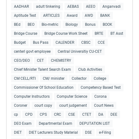
AADHAR
adult tinkering
AEBAS
AEEO
Anganvadi
Aptitude Test
ARTICLES
Award
AWD
BANK
BEd
BEO
Bio-metric
Biology
Bonus
BOOK
Bridge Course
Bridge Course Work Sheet
BRTE
BT Asst
Budget
Bus Pass
CALENDER
CBSC
CCE
centerl govt employee
Central Universitiy CU-CET
CEO/DEO
CET
CHEMISTRY
Chief Minister Talent Search Exam
Club Activities
CM CELL/RTI
CM/ minister
Collector
College
Commissioner Of School Education
Competency Based Test
Computer Instructors
Computer Science
Corona
Coroner
court copy
court judgement
Court News
cp
CPD
CPS
CRC
CSE
CTET
DA
DEE
DEO Exam
Departmental Exam
DEPUTATION LIST
DIET
DIET Lecturers Study Material
DSE
e-Filing