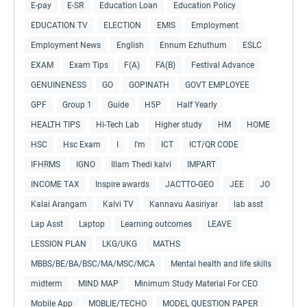
E-pay
E-SR
Education Loan
Education Policy
EDUCATION TV
ELECTION
EMIS
Employment
Employment News
English
Ennum Ezhuthum
ESLC
EXAM
Exam Tips
F(A)
FA(B)
Festival Advance
GENUINENESS
GO
GOPINATH
GOVT EMPLOYEE
GPF
Group 1
Guide
H5P
Half Yearly
HEALTH TIPS
Hi-Tech Lab
Higher study
HM
HOME
HSC
Hsc Exam
I
I'm
ICT
ICT/QR CODE
IFHRMS
IGNO
Illam Thedi kalvi
IMPART
INCOME TAX
Inspire awards
JACTTO-GEO
JEE
JO
Kalai Arangam
Kalvi TV
Kannavu Aasiriyar
lab asst
Lap Asst
Laptop
Learning outcomes
LEAVE
LESSION PLAN
LKG/UKG
MATHS
MBBS/BE/BA/BSC/MA/MSC/MCA
Mental health and life skills
midterm
MIND MAP
Minimum Study Material For CEO
Mobile App
MOBLIE/TECHO
MODEL QUESTION PAPER