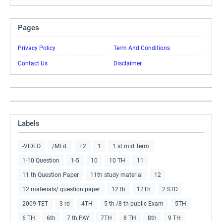
Pages
Privacy Policy
Term And Conditions
Contact Us
Disclaimer
Labels
-VIDEO
/MEd.
+2
1
1 st mid Term
1-10 Question
1-5
10
10 TH
11
11 th Question Paper
11th study material
12
12 materials/ question paper
12 th
12Th
2 STD
2009-TET
3 rd
4TH
5 th /8 th public Exam
5TH
6 TH
6th
7 th PAY
7TH
8 TH
8th
9 TH