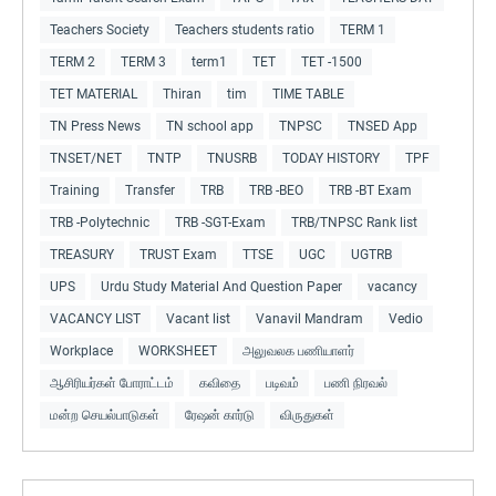
Teachers Society
Teachers students ratio
TERM 1
TERM 2
TERM 3
term1
TET
TET -1500
TET MATERIAL
Thiran
tim
TIME TABLE
TN Press News
TN school app
TNPSC
TNSED App
TNSET/NET
TNTP
TNUSRB
TODAY HISTORY
TPF
Training
Transfer
TRB
TRB -BEO
TRB -BT Exam
TRB -Polytechnic
TRB -SGT-Exam
TRB/TNPSC Rank list
TREASURY
TRUST Exam
TTSE
UGC
UGTRB
UPS
Urdu Study Material And Question Paper
vacancy
VACANCY LIST
Vacant list
Vanavil Mandram
Vedio
Workplace
WORKSHEET
அலுவலக பணியாளர்
ஆசிரியர்கள் போராட்டம்
கவிதை
படிவம்
பணி நிரவல்
மன்ற செயல்பாடுகள்
ரேஷன் கார்டு
விருதுகள்