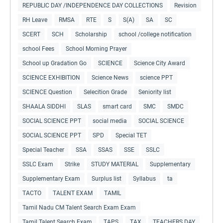
REPUBLIC DAY /INDEPENDENCE DAY COLLECTIONS
Revision
RH Leave
RMSA
RTE
S
S(A)
SA
SC
SCERT
SCH
Scholarship
school /college notification
school Fees
School Morning Prayer
School up Gradation Go
SCIENCE
Science City Award
SCIENCE EXHIBITION
Science News
science PPT
SCIENCE Question
Selecition Grade
Seniority list
SHAALA SIDDHI
SLAS
smart card
SMC
SMDC
SOCIAL SCIENCE PPT
social media
SOCIAL SCIENCE
SOCIAL SCIENCE PPT
SPD
Special TET
Special Teacher
SSA
SSAS
SSE
SSLC
SSLC Exam
Strike
STUDY MATERIAL
Supplementary
Supplementary Exam
Surplus list
Syllabus
ta
TACTO
TALENT EXAM
TAMIL
Tamil Nadu CM Talent Search Exam Exam
Tamil Talent Search Exam
TAPS
TAX
TEACHERS DAY