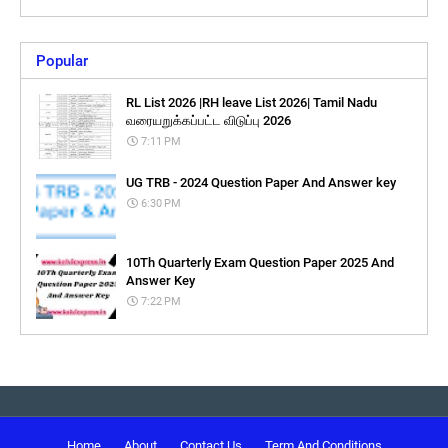
Popular
RL List 2026 |RH leave List 2026| Tamil Nadu
வரையறுக்கப்பட்ட விடுப்பு 2026
7:11 PM
UG TRB - 2024 Question Paper And Answer key
6:30 PM
10Th Quarterly Exam Question Paper 2025 And
Answer Key
7:22 PM
Home
About
Contact Us
Term And Conditions