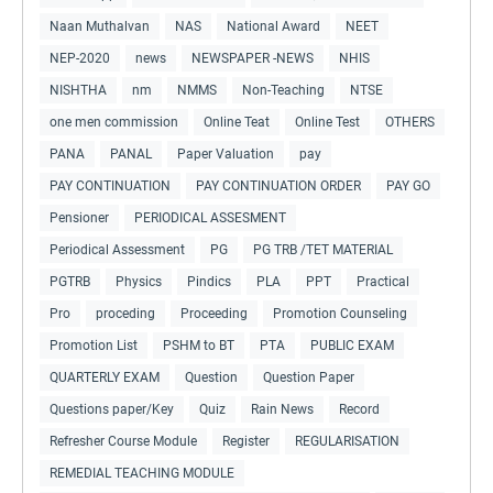
Naan Muthalvan
NAS
National Award
NEET
NEP-2020
news
NEWSPAPER -NEWS
NHIS
NISHTHA
nm
NMMS
Non-Teaching
NTSE
one men commission
Online Teat
Online Test
OTHERS
PANA
PANAL
Paper Valuation
pay
PAY CONTINUATION
PAY CONTINUATION ORDER
PAY GO
Pensioner
PERIODICAL ASSESMENT
Periodical Assessment
PG
PG TRB /TET MATERIAL
PGTRB
Physics
Pindics
PLA
PPT
Practical
Pro
proceding
Proceeding
Promotion Counseling
Promotion List
PSHM to BT
PTA
PUBLIC EXAM
QUARTERLY EXAM
Question
Question Paper
Questions paper/Key
Quiz
Rain News
Record
Refresher Course Module
Register
REGULARISATION
REMEDIAL TEACHING MODULE