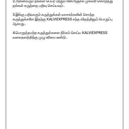
2.அனைவரும் தங்கள் பெயர் மற்றும் மின்அஞ்சல் முகவரி கொடுத்து
தங்கள் கருத்தை பதிவு செய்யவும்..
3.இங்கு பதிவாகும் கருத்துக்கள் வாசகர்களின் சொந்த
கருத்துக்களே இதற்கு KALVIEXPRESS எந்த விதத்திலும் பொறுப்பு
ஆகாது..
4.பொறுத்தமற்ற கருத்துக்களை நீக்கம் செய்ய KALVIEXPRESS
வலைதளத்திற்கு முழு உரிமை உண்டு..