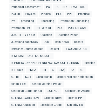
Periodical Assessment
PG
PG TRB /TET MATERIAL
PGTRB
Physics
Pindics
PLA
PPT
Practical
Pro
proceding
Proceeding
Promotion Counseling
Promotion List
PSHM to BT
PTA
PUBLIC EXAM
QUARTERLY EXAM
Question
Question Paper
Questions paper/Key
Quiz
Rain News
Record
Refresher Course Module
Register
REGULARISATION
REMEDIAL TEACHING MODULE
REPUBLIC DAY /INDEPENDENCE DAY COLLECTIONS
Revision
RH Leave
RMSA
RTE
S
S(A)
SA
SC
SCERT
SCH
Scholarship
school /college notification
school Fees
School Morning Prayer
School up Gradation Go
SCIENCE
Science City Award
SCIENCE EXHIBITION
Science News
science PPT
SCIENCE Question
Selecition Grade
Seniority list