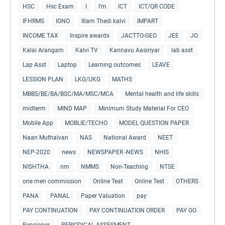
HSC
Hsc Exam
I
I'm
ICT
ICT/QR CODE
IFHRMS
IGNO
Illam Thedi kalvi
IMPART
INCOME TAX
Inspire awards
JACTTO-GEO
JEE
JO
Kalai Arangam
Kalvi TV
Kannavu Aasiriyar
lab asst
Lap Asst
Laptop
Learning outcomes
LEAVE
LESSION PLAN
LKG/UKG
MATHS
MBBS/BE/BA/BSC/MA/MSC/MCA
Mental health and life skills
midterm
MIND MAP
Minimum Study Material For CEO
Mobile App
MOBLIE/TECHO
MODEL QUESTION PAPER
Naan Muthalvan
NAS
National Award
NEET
NEP-2020
news
NEWSPAPER -NEWS
NHIS
NISHTHA
nm
NMMS
Non-Teaching
NTSE
one men commission
Online Teat
Online Test
OTHERS
PANA
PANAL
Paper Valuation
pay
PAY CONTINUATION
PAY CONTINUATION ORDER
PAY GO
Pensioner
PERIODICAL ASSESMENT