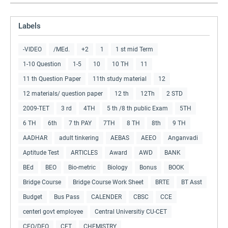
Labels
-VIDEO
/MEd.
+2
1
1 st mid Term
1-10 Question
1-5
10
10 TH
11
11 th Question Paper
11th study material
12
12 materials/ question paper
12 th
12Th
2 STD
2009-TET
3 rd
4TH
5 th /8 th public Exam
5TH
6 TH
6th
7 th PAY
7TH
8 TH
8th
9 TH
AADHAR
adult tinkering
AEBAS
AEEO
Anganvadi
Aptitude Test
ARTICLES
Award
AWD
BANK
BEd
BEO
Bio-metric
Biology
Bonus
BOOK
Bridge Course
Bridge Course Work Sheet
BRTE
BT Asst
Budget
Bus Pass
CALENDER
CBSC
CCE
centerl govt employee
Central Universitiy CU-CET
CEO/DEO
CET
CHEMISTRY