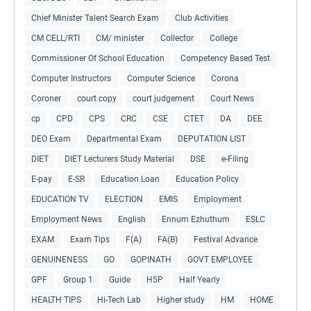
Chief Minister Talent Search Exam
Club Activities
CM CELL/RTI
CM/ minister
Collector
College
Commissioner Of School Education
Competency Based Test
Computer Instructors
Computer Science
Corona
Coroner
court copy
court judgement
Court News
cp
CPD
CPS
CRC
CSE
CTET
DA
DEE
DEO Exam
Departmental Exam
DEPUTATION LIST
DIET
DIET Lecturers Study Material
DSE
e-Filing
E-pay
E-SR
Education Loan
Education Policy
EDUCATION TV
ELECTION
EMIS
Employment
Employment News
English
Ennum Ezhuthum
ESLC
EXAM
Exam Tips
F(A)
FA(B)
Festival Advance
GENUINENESS
GO
GOPINATH
GOVT EMPLOYEE
GPF
Group 1
Guide
H5P
Half Yearly
HEALTH TIPS
Hi-Tech Lab
Higher study
HM
HOME