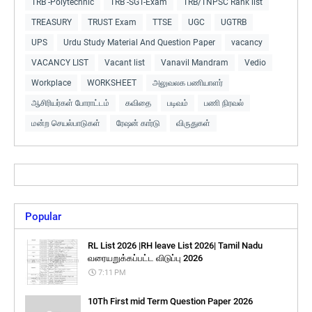
TRB -Polytechnic
TRB -SGT-Exam
TRB/TNPSC Rank list
TREASURY
TRUST Exam
TTSE
UGC
UGTRB
UPS
Urdu Study Material And Question Paper
vacancy
VACANCY LIST
Vacant list
Vanavil Mandram
Vedio
Workplace
WORKSHEET
அலுவலக பணியாளர்
ஆசிரியர்கள் போராட்டம்
கவிதை
படிவம்
பணி நிரவல்
மன்ற செயல்பாடுகள்
ரேஷன் கார்டு
விருதுகள்
Popular
RL List 2026 |RH leave List 2026| Tamil Nadu
வரையறுக்கப்பட்ட விடுப்பு 2026
7:11 PM
10Th First mid Term Question Paper 2026