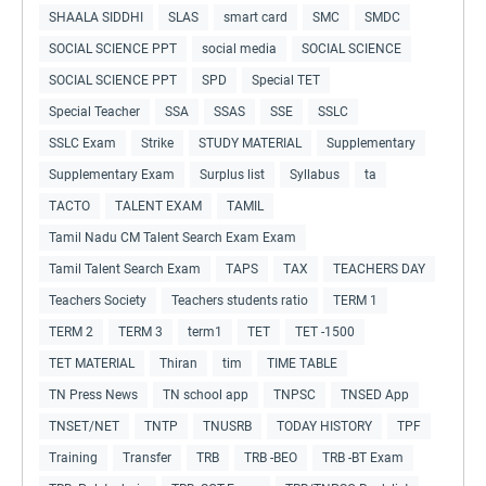
SHAALA SIDDHI
SLAS
smart card
SMC
SMDC
SOCIAL SCIENCE PPT
social media
SOCIAL SCIENCE
SOCIAL SCIENCE PPT
SPD
Special TET
Special Teacher
SSA
SSAS
SSE
SSLC
SSLC Exam
Strike
STUDY MATERIAL
Supplementary
Supplementary Exam
Surplus list
Syllabus
ta
TACTO
TALENT EXAM
TAMIL
Tamil Nadu CM Talent Search Exam Exam
Tamil Talent Search Exam
TAPS
TAX
TEACHERS DAY
Teachers Society
Teachers students ratio
TERM 1
TERM 2
TERM 3
term1
TET
TET -1500
TET MATERIAL
Thiran
tim
TIME TABLE
TN Press News
TN school app
TNPSC
TNSED App
TNSET/NET
TNTP
TNUSRB
TODAY HISTORY
TPF
Training
Transfer
TRB
TRB -BEO
TRB -BT Exam