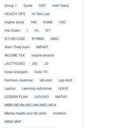
Group 1
Guide
H5P
Half Yearly
HEALTH TIPS
Hi-Tech Lab
Higher study
HM
HOME
HSC
Hsc Exam
I
I'm
ICT
ICT/QR CODE
IFHRMS
IGNO
Illam Thedi kalvi
IMPART
INCOME TAX
Inspire awards
JACTTO-GEO
JEE
JO
Kalai Arangam
Kalvi TV
Kannavu Aasiriyar
lab asst
Lap Asst
Laptop
Learning outcomes
LEAVE
LESSION PLAN
LKG/UKG
MATHS
MBBS/BE/BA/BSC/MA/MSC/MCA
Mental health and life skills
midterm
MIND MAP