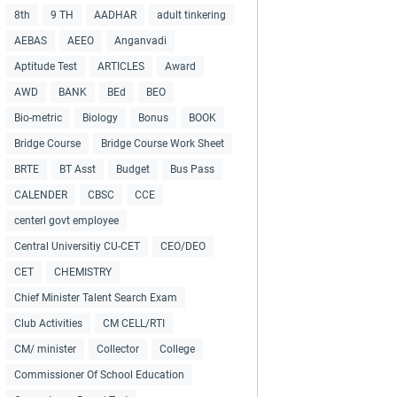
8th
9 TH
AADHAR
adult tinkering
AEBAS
AEEO
Anganvadi
Aptitude Test
ARTICLES
Award
AWD
BANK
BEd
BEO
Bio-metric
Biology
Bonus
BOOK
Bridge Course
Bridge Course Work Sheet
BRTE
BT Asst
Budget
Bus Pass
CALENDER
CBSC
CCE
centerl govt employee
Central Universitiy CU-CET
CEO/DEO
CET
CHEMISTRY
Chief Minister Talent Search Exam
Club Activities
CM CELL/RTI
CM/ minister
Collector
College
Commissioner Of School Education