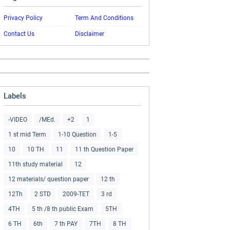
Privacy Policy
Term And Conditions
Contact Us
Disclaimer
Labels
-VIDEO
/MEd.
+2
1
1 st mid Term
1-10 Question
1-5
10
10 TH
11
11 th Question Paper
11th study material
12
12 materials/ question paper
12 th
12Th
2 STD
2009-TET
3 rd
4TH
5 th /8 th public Exam
5TH
6 TH
6th
7 th PAY
7TH
8 TH