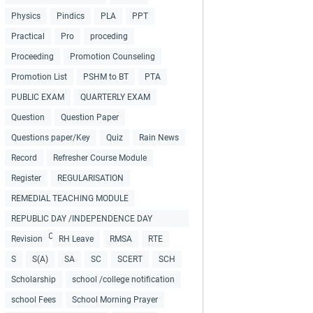
Physics
Pindics
PLA
PPT
Practical
Pro
proceding
Proceeding
Promotion Counseling
Promotion List
PSHM to BT
PTA
PUBLIC EXAM
QUARTERLY EXAM
Question
Question Paper
Questions paper/Key
Quiz
Rain News
Record
Refresher Course Module
Register
REGULARISATION
REMEDIAL TEACHING MODULE
REPUBLIC DAY /INDEPENDENCE DAY
COLLECTIONS
Revision
RH Leave
RMSA
RTE
S
S(A)
SA
SC
SCERT
SCH
Scholarship
school /college notification
school Fees
School Morning Prayer