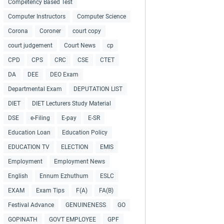
Competency Based Test
Computer Instructors
Computer Science
Corona
Coroner
court copy
court judgement
Court News
cp
CPD
CPS
CRC
CSE
CTET
DA
DEE
DEO Exam
Departmental Exam
DEPUTATION LIST
DIET
DIET Lecturers Study Material
DSE
e-Filing
E-pay
E-SR
Education Loan
Education Policy
EDUCATION TV
ELECTION
EMIS
Employment
Employment News
English
Ennum Ezhuthum
ESLC
EXAM
Exam Tips
F(A)
FA(B)
Festival Advance
GENUINENESS
GO
GOPINATH
GOVT EMPLOYEE
GPF