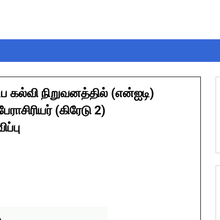
்ப கல்வி நிறுவனத்தில் (என்ஐடி)
ராசிரியர் (கிரேடு 2)
ப்பு