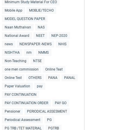
Minimum Study Material For CEO
Mobile App
MOBLIE/TECHO
MODEL QUESTION PAPER
Naan Muthalvan
NAS
National Award
NEET
NEP-2020
news
NEWSPAPER -NEWS
NHIS
NISHTHA
nm
NMMS
Non-Teaching
NTSE
one men commission
Online Teat
Online Test
OTHERS
PANA
PANAL
Paper Valuation
pay
PAY CONTINUATION
PAY CONTINUATION ORDER
PAY GO
Pensioner
PERIODICAL ASSESMENT
Periodical Assessment
PG
PG TRB /TET MATERIAL
PGTRB