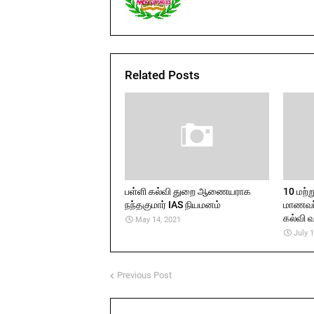
Related Posts
பள்ளி கல்வி துறை ஆணையராக
10 மற்ற
நந்தகுமார் IAS நியமனம்
மாணவர
கல்வி வ
May 14, 2021
July 
Previous Post