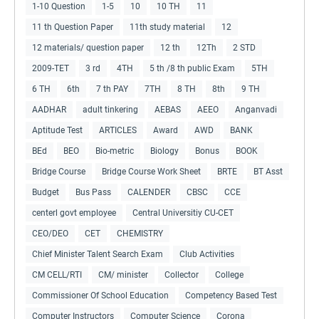
1-10 Question
1-5
10
10 TH
11
11 th Question Paper
11th study material
12
12 materials/ question paper
12 th
12Th
2 STD
2009-TET
3 rd
4TH
5 th /8 th public Exam
5TH
6 TH
6th
7 th PAY
7TH
8 TH
8th
9 TH
AADHAR
adult tinkering
AEBAS
AEEO
Anganvadi
Aptitude Test
ARTICLES
Award
AWD
BANK
BEd
BEO
Bio-metric
Biology
Bonus
BOOK
Bridge Course
Bridge Course Work Sheet
BRTE
BT Asst
Budget
Bus Pass
CALENDER
CBSC
CCE
centerl govt employee
Central Universitiy CU-CET
CEO/DEO
CET
CHEMISTRY
Chief Minister Talent Search Exam
Club Activities
CM CELL/RTI
CM/ minister
Collector
College
Commissioner Of School Education
Competency Based Test
Computer Instructors
Computer Science
Corona