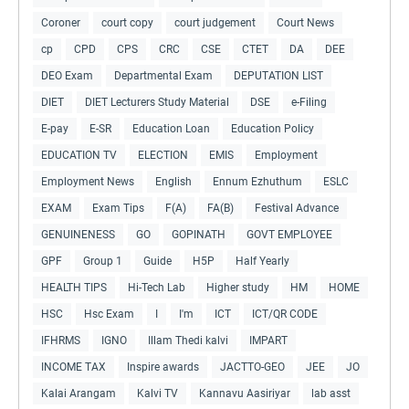
Coroner
court copy
court judgement
Court News
cp
CPD
CPS
CRC
CSE
CTET
DA
DEE
DEO Exam
Departmental Exam
DEPUTATION LIST
DIET
DIET Lecturers Study Material
DSE
e-Filing
E-pay
E-SR
Education Loan
Education Policy
EDUCATION TV
ELECTION
EMIS
Employment
Employment News
English
Ennum Ezhuthum
ESLC
EXAM
Exam Tips
F(A)
FA(B)
Festival Advance
GENUINENESS
GO
GOPINATH
GOVT EMPLOYEE
GPF
Group 1
Guide
H5P
Half Yearly
HEALTH TIPS
Hi-Tech Lab
Higher study
HM
HOME
HSC
Hsc Exam
I
I'm
ICT
ICT/QR CODE
IFHRMS
IGNO
Illam Thedi kalvi
IMPART
INCOME TAX
Inspire awards
JACTTO-GEO
JEE
JO
Kalai Arangam
Kalvi TV
Kannavu Aasiriyar
lab asst