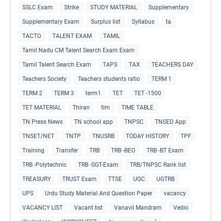
SSLC Exam
Strike
STUDY MATERIAL
Supplementary
Supplementary Exam
Surplus list
Syllabus
ta
TACTO
TALENT EXAM
TAMIL
Tamil Nadu CM Talent Search Exam Exam
Tamil Talent Search Exam
TAPS
TAX
TEACHERS DAY
Teachers Society
Teachers students ratio
TERM 1
TERM 2
TERM 3
term1
TET
TET -1500
TET MATERIAL
Thiran
tim
TIME TABLE
TN Press News
TN school app
TNPSC
TNSED App
TNSET/NET
TNTP
TNUSRB
TODAY HISTORY
TPF
Training
Transfer
TRB
TRB -BEO
TRB -BT Exam
TRB -Polytechnic
TRB -SGT-Exam
TRB/TNPSC Rank list
TREASURY
TRUST Exam
TTSE
UGC
UGTRB
UPS
Urdu Study Material And Question Paper
vacancy
VACANCY LIST
Vacant list
Vanavil Mandram
Vedio