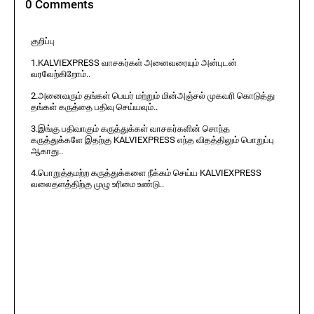
0 Comments
குறிப்பு
1.KALVIEXPRESS வாசகர்கள் அனைவரையும் அன்புடன்
வரவேற்கிறோம்..
2.அனைவரும் தங்கள் பெயர் மற்றும் மின்அஞ்சல் முகவரி கொடுத்து
தங்கள் கருத்தை பதிவு செய்யவும்..
3.இங்கு பதிவாகும் கருத்துக்கள் வாசகர்களின் சொந்த
கருத்துக்களே இதற்கு KALVIEXPRESS எந்த விதத்திலும் பொறுப்பு
ஆகாது..
4.பொறுத்தமற்ற கருத்துக்களை நீக்கம் செய்ய KALVIEXPRESS
வலைதளத்திற்கு முழு உரிமை உண்டு..