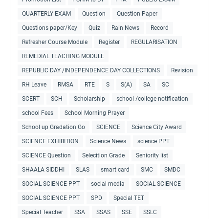
QUARTERLY EXAM
Question
Question Paper
Questions paper/Key
Quiz
Rain News
Record
Refresher Course Module
Register
REGULARISATION
REMEDIAL TEACHING MODULE
REPUBLIC DAY /INDEPENDENCE DAY COLLECTIONS
Revision
RH Leave
RMSA
RTE
S
S(A)
SA
SC
SCERT
SCH
Scholarship
school /college notification
school Fees
School Morning Prayer
School up Gradation Go
SCIENCE
Science City Award
SCIENCE EXHIBITION
Science News
science PPT
SCIENCE Question
Selecition Grade
Seniority list
SHAALA SIDDHI
SLAS
smart card
SMC
SMDC
SOCIAL SCIENCE PPT
social media
SOCIAL SCIENCE
SOCIAL SCIENCE PPT
SPD
Special TET
Special Teacher
SSA
SSAS
SSE
SSLC