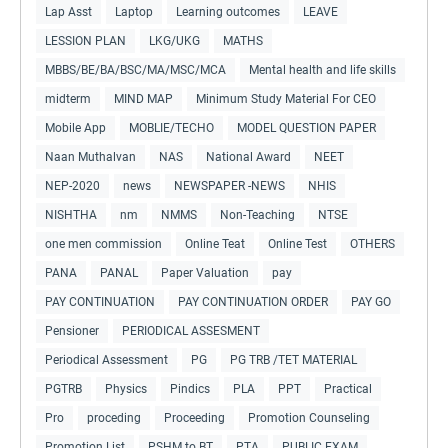
Lap Asst
Laptop
Learning outcomes
LEAVE
LESSION PLAN
LKG/UKG
MATHS
MBBS/BE/BA/BSC/MA/MSC/MCA
Mental health and life skills
midterm
MIND MAP
Minimum Study Material For CEO
Mobile App
MOBLIE/TECHO
MODEL QUESTION PAPER
Naan Muthalvan
NAS
National Award
NEET
NEP-2020
news
NEWSPAPER -NEWS
NHIS
NISHTHA
nm
NMMS
Non-Teaching
NTSE
one men commission
Online Teat
Online Test
OTHERS
PANA
PANAL
Paper Valuation
pay
PAY CONTINUATION
PAY CONTINUATION ORDER
PAY GO
Pensioner
PERIODICAL ASSESMENT
Periodical Assessment
PG
PG TRB /TET MATERIAL
PGTRB
Physics
Pindics
PLA
PPT
Practical
Pro
proceding
Proceeding
Promotion Counseling
Promotion List
PSHM to BT
PTA
PUBLIC EXAM