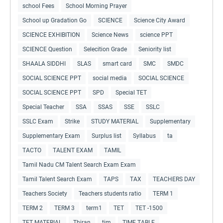
school Fees
School Morning Prayer
School up Gradation Go
SCIENCE
Science City Award
SCIENCE EXHIBITION
Science News
science PPT
SCIENCE Question
Selecition Grade
Seniority list
SHAALA SIDDHI
SLAS
smart card
SMC
SMDC
SOCIAL SCIENCE PPT
social media
SOCIAL SCIENCE
SOCIAL SCIENCE PPT
SPD
Special TET
Special Teacher
SSA
SSAS
SSE
SSLC
SSLC Exam
Strike
STUDY MATERIAL
Supplementary
Supplementary Exam
Surplus list
Syllabus
ta
TACTO
TALENT EXAM
TAMIL
Tamil Nadu CM Talent Search Exam Exam
Tamil Talent Search Exam
TAPS
TAX
TEACHERS DAY
Teachers Society
Teachers students ratio
TERM 1
TERM 2
TERM 3
term1
TET
TET -1500
TET MATERIAL
Thiran
tim
TIME TABLE