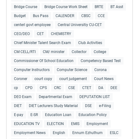
Bridge Course
Bridge Course Work Sheet
BRTE
BT Asst
Budget
Bus Pass
CALENDER
CBSC
CCE
centerl govt employee
Central Universitiy CU-CET
CEO/DEO
CET
CHEMISTRY
Chief Minister Talent Search Exam
Club Activities
CM CELL/RTI
CM/ minister
Collector
College
Commissioner Of School Education
Competency Based Test
Computer Instructors
Computer Science
Corona
Coroner
court copy
court judgement
Court News
cp
CPD
CPS
CRC
CSE
CTET
DA
DEE
DEO Exam
Departmental Exam
DEPUTATION LIST
DIET
DIET Lecturers Study Material
DSE
e-Filing
E-pay
E-SR
Education Loan
Education Policy
EDUCATION TV
ELECTION
EMIS
Employment
Employment News
English
Ennum Ezhuthum
ESLC