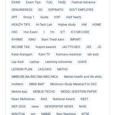
EXAM
Exam Tips
F(A)
FA(B)
Festival Advance
GENUINENESS
GO
GOPINATH
GOVT EMPLOYEE
GPF
Group 1
Guide
H5P
Half Yearly
HEALTH TIPS
Hi-Tech Lab
Higher study
HM
HOME
HSC
Hsc Exam
I
I'm
ICT
ICT/QR CODE
IFHRMS
IGNO
Illam Thedi kalvi
IMPART
INCOME TAX
Inspire awards
JACTTO-GEO
JEE
JO
Kalai Arangam
Kalvi TV
Kannavu Aasiriyar
lab asst
Lap Asst
Laptop
Learning outcomes
LEAVE
LESSION PLAN
LKG/UKG
MATHS
MBBS/BE/BA/BSC/MA/MSC/MCA
Mental health and life skills
midterm
MIND MAP
Minimum Study Material For CEO
Mobile App
MOBLIE/TECHO
MODEL QUESTION PAPER
Naan Muthalvan
NAS
National Award
NEET
NEP-2020
news
NEWSPAPER -NEWS
NHIS
NISHTHA
nm
NMMS
Non-Teaching
NTSE