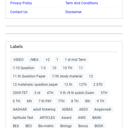
Privacy Policy
Term And Conditions
Contact Us
Disclaimer
Labels
-VIDEO
/MEd.
+2
1
1 st mid Term
1-10 Question
1-5
10
10 TH
11
11 th Question Paper
11th study material
12
12 materials/ question paper
12 th
12Th
2 STD
2009-TET
3 rd
4TH
5 th /8 th public Exam
5TH
6 TH
6th
7 th PAY
7TH
8 TH
8th
9 TH
AADHAR
adult tinkering
AEBAS
AEEO
Anganvadi
Aptitude Test
ARTICLES
Award
AWD
BANK
BEd
BEO
Bio-metric
Biology
Bonus
BOOK