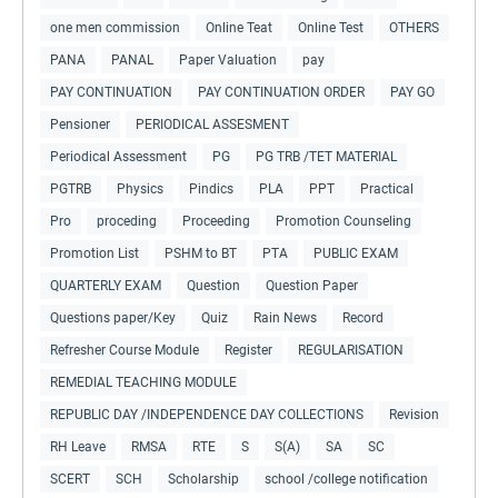
one men commission
Online Teat
Online Test
OTHERS
PANA
PANAL
Paper Valuation
pay
PAY CONTINUATION
PAY CONTINUATION ORDER
PAY GO
Pensioner
PERIODICAL ASSESMENT
Periodical Assessment
PG
PG TRB /TET MATERIAL
PGTRB
Physics
Pindics
PLA
PPT
Practical
Pro
proceding
Proceeding
Promotion Counseling
Promotion List
PSHM to BT
PTA
PUBLIC EXAM
QUARTERLY EXAM
Question
Question Paper
Questions paper/Key
Quiz
Rain News
Record
Refresher Course Module
Register
REGULARISATION
REMEDIAL TEACHING MODULE
REPUBLIC DAY /INDEPENDENCE DAY COLLECTIONS
Revision
RH Leave
RMSA
RTE
S
S(A)
SA
SC
SCERT
SCH
Scholarship
school /college notification