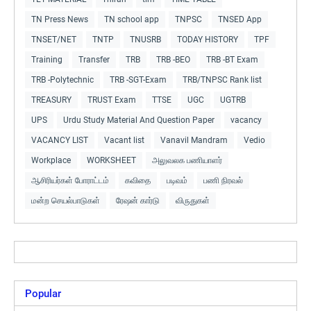
TN Press News
TN school app
TNPSC
TNSED App
TNSET/NET
TNTP
TNUSRB
TODAY HISTORY
TPF
Training
Transfer
TRB
TRB -BEO
TRB -BT Exam
TRB -Polytechnic
TRB -SGT-Exam
TRB/TNPSC Rank list
TREASURY
TRUST Exam
TTSE
UGC
UGTRB
UPS
Urdu Study Material And Question Paper
vacancy
VACANCY LIST
Vacant list
Vanavil Mandram
Vedio
Workplace
WORKSHEET
அலுவலக பணியாளர்
ஆசிரியர்கள் போராட்டம்
கவிதை
படிவம்
பணி நிரவல்
மன்ற செயல்பாடுகள்
ரேஷன் கார்டு
விருதுகள்
Popular