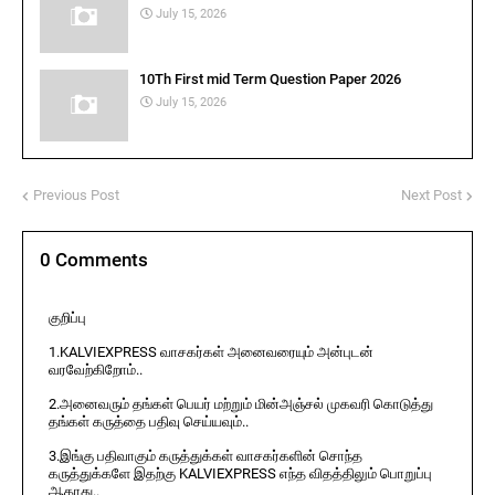
July 15, 2026
10Th First mid Term Question Paper 2026
July 15, 2026
Previous Post
Next Post
0 Comments
குறிப்பு
1.KALVIEXPRESS வாசகர்கள் அனைவரையும் அன்புடன்
வரவேற்கிறோம்..
2.அனைவரும் தங்கள் பெயர் மற்றும் மின்அஞ்சல் முகவரி கொடுத்து
தங்கள் கருத்தை பதிவு செய்யவும்..
3.இங்கு பதிவாகும் கருத்துக்கள் வாசகர்களின் சொந்த
கருத்துக்களே இதற்கு KALVIEXPRESS எந்த விதத்திலும் பொறுப்பு
ஆகாது..