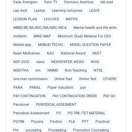
Kalai Arangam
Kalvi TV
Kannavu Aasiriyar
lab asst
Lap Asst
Laptop
Learning outcomes
LEAVE
LESSION PLAN
LKG/UKG
MATHS
MBBS/BE/BA/BSC/MA/MSC/MCA
Mental health and life skills
midterm
MIND MAP
Minimum Study Material For CEO
Mobile App
MOBLIE/TECHO
MODEL QUESTION PAPER
Naan Muthalvan
NAS
National Award
NEET
NEP-2020
news
NEWSPAPER -NEWS
NHIS
NISHTHA
nm
NMMS
Non-Teaching
NTSE
one men commission
Online Teat
Online Test
OTHERS
PANA
PANAL
Paper Valuation
pay
PAY CONTINUATION
PAY CONTINUATION ORDER
PAY GO
Pensioner
PERIODICAL ASSESMENT
Periodical Assessment
PG
PG TRB /TET MATERIAL
PGTRB
Physics
Pindics
PLA
PPT
Practical
Pro
proceding
Proceeding
Promotion Counseling