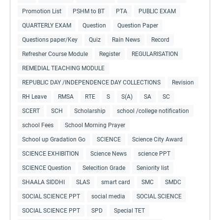
Promotion List
PSHM to BT
PTA
PUBLIC EXAM
QUARTERLY EXAM
Question
Question Paper
Questions paper/Key
Quiz
Rain News
Record
Refresher Course Module
Register
REGULARISATION
REMEDIAL TEACHING MODULE
REPUBLIC DAY /INDEPENDENCE DAY COLLECTIONS
Revision
RH Leave
RMSA
RTE
S
S(A)
SA
SC
SCERT
SCH
Scholarship
school /college notification
school Fees
School Morning Prayer
School up Gradation Go
SCIENCE
Science City Award
SCIENCE EXHIBITION
Science News
science PPT
SCIENCE Question
Selecition Grade
Seniority list
SHAALA SIDDHI
SLAS
smart card
SMC
SMDC
SOCIAL SCIENCE PPT
social media
SOCIAL SCIENCE
SOCIAL SCIENCE PPT
SPD
Special TET