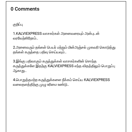
0 Comments
குறிப்பு
1.KALVIEXPRESS வாசகர்கள் அனைவரையும் அன்புடன்
வரவேற்கிறோம்..
2.அனைவரும் தங்கள் பெயர் மற்றும் மின்அஞ்சல் முகவரி கொடுத்து
தங்கள் கருத்தை பதிவு செய்யவும்..
3.இங்கு பதிவாகும் கருத்துக்கள் வாசகர்களின் சொந்த
கருத்துக்களே இதற்கு KALVIEXPRESS எந்த விதத்திலும் பொறுப்பு
ஆகாது..
4.பொறுத்தமற்ற கருத்துக்களை நீக்கம் செய்ய KALVIEXPRESS
வலைதளத்திற்கு முழு உரிமை உண்டு..