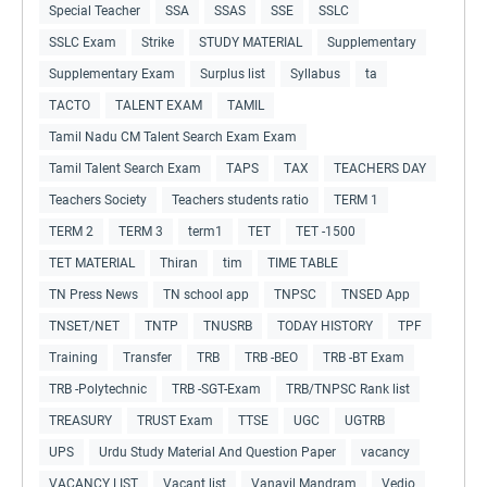
Special Teacher
SSA
SSAS
SSE
SSLC
SSLC Exam
Strike
STUDY MATERIAL
Supplementary
Supplementary Exam
Surplus list
Syllabus
ta
TACTO
TALENT EXAM
TAMIL
Tamil Nadu CM Talent Search Exam Exam
Tamil Talent Search Exam
TAPS
TAX
TEACHERS DAY
Teachers Society
Teachers students ratio
TERM 1
TERM 2
TERM 3
term1
TET
TET -1500
TET MATERIAL
Thiran
tim
TIME TABLE
TN Press News
TN school app
TNPSC
TNSED App
TNSET/NET
TNTP
TNUSRB
TODAY HISTORY
TPF
Training
Transfer
TRB
TRB -BEO
TRB -BT Exam
TRB -Polytechnic
TRB -SGT-Exam
TRB/TNPSC Rank list
TREASURY
TRUST Exam
TTSE
UGC
UGTRB
UPS
Urdu Study Material And Question Paper
vacancy
VACANCY LIST
Vacant list
Vanavil Mandram
Vedio