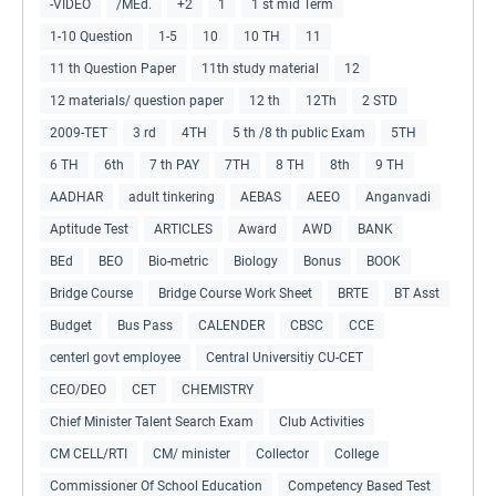
-VIDEO
/MEd.
+2
1
1 st mid Term
1-10 Question
1-5
10
10 TH
11
11 th Question Paper
11th study material
12
12 materials/ question paper
12 th
12Th
2 STD
2009-TET
3 rd
4TH
5 th /8 th public Exam
5TH
6 TH
6th
7 th PAY
7TH
8 TH
8th
9 TH
AADHAR
adult tinkering
AEBAS
AEEO
Anganvadi
Aptitude Test
ARTICLES
Award
AWD
BANK
BEd
BEO
Bio-metric
Biology
Bonus
BOOK
Bridge Course
Bridge Course Work Sheet
BRTE
BT Asst
Budget
Bus Pass
CALENDER
CBSC
CCE
centerl govt employee
Central Universitiy CU-CET
CEO/DEO
CET
CHEMISTRY
Chief Minister Talent Search Exam
Club Activities
CM CELL/RTI
CM/ minister
Collector
College
Commissioner Of School Education
Competency Based Test