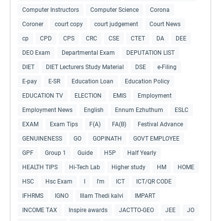
Computer Instructors
Computer Science
Corona
Coroner
court copy
court judgement
Court News
cp
CPD
CPS
CRC
CSE
CTET
DA
DEE
DEO Exam
Departmental Exam
DEPUTATION LIST
DIET
DIET Lecturers Study Material
DSE
e-Filing
E-pay
E-SR
Education Loan
Education Policy
EDUCATION TV
ELECTION
EMIS
Employment
Employment News
English
Ennum Ezhuthum
ESLC
EXAM
Exam Tips
F(A)
FA(B)
Festival Advance
GENUINENESS
GO
GOPINATH
GOVT EMPLOYEE
GPF
Group 1
Guide
H5P
Half Yearly
HEALTH TIPS
Hi-Tech Lab
Higher study
HM
HOME
HSC
Hsc Exam
I
I'm
ICT
ICT/QR CODE
IFHRMS
IGNO
Illam Thedi kalvi
IMPART
INCOME TAX
Inspire awards
JACTTO-GEO
JEE
JO