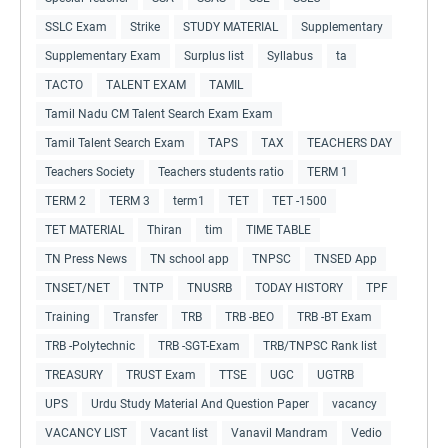
SSLC Exam
Strike
STUDY MATERIAL
Supplementary
Supplementary Exam
Surplus list
Syllabus
ta
TACTO
TALENT EXAM
TAMIL
Tamil Nadu CM Talent Search Exam Exam
Tamil Talent Search Exam
TAPS
TAX
TEACHERS DAY
Teachers Society
Teachers students ratio
TERM 1
TERM 2
TERM 3
term1
TET
TET -1500
TET MATERIAL
Thiran
tim
TIME TABLE
TN Press News
TN school app
TNPSC
TNSED App
TNSET/NET
TNTP
TNUSRB
TODAY HISTORY
TPF
Training
Transfer
TRB
TRB -BEO
TRB -BT Exam
TRB -Polytechnic
TRB -SGT-Exam
TRB/TNPSC Rank list
TREASURY
TRUST Exam
TTSE
UGC
UGTRB
UPS
Urdu Study Material And Question Paper
vacancy
VACANCY LIST
Vacant list
Vanavil Mandram
Vedio