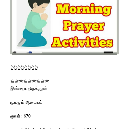
👆👆👆👆👆👆👆👆
🌸🌸🌸🌸🌸🌸🌸🌸🌸
இன்றையதிருக்குறள்
முயலும் ஆமையும்
குறள் : 670