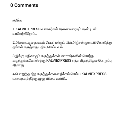
0 Comments
குறிப்பு
1.KALVIEXPRESS வாசகர்கள் அனைவரையும் அன்புடன்
வரவேற்கிறோம்..
2.அனைவரும் தங்கள் பெயர் மற்றும் மின்அஞ்சல் முகவரி கொடுத்து
தங்கள் கருத்தை பதிவு செய்யவும்..
3.இங்கு பதிவாகும் கருத்துக்கள் வாசகர்களின் சொந்த
கருத்துக்களே இதற்கு KALVIEXPRESS எந்த விதத்திலும் பொறுப்பு
ஆகாது..
4.பொறுத்தமற்ற கருத்துக்களை நீக்கம் செய்ய KALVIEXPRESS
வலைதளத்திற்கு முழு உரிமை உண்டு..