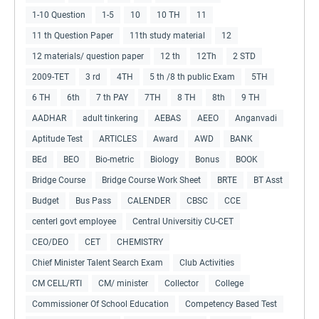
1-10 Question
1-5
10
10 TH
11
11 th Question Paper
11th study material
12
12 materials/ question paper
12 th
12Th
2 STD
2009-TET
3 rd
4TH
5 th /8 th public Exam
5TH
6 TH
6th
7 th PAY
7TH
8 TH
8th
9 TH
AADHAR
adult tinkering
AEBAS
AEEO
Anganvadi
Aptitude Test
ARTICLES
Award
AWD
BANK
BEd
BEO
Bio-metric
Biology
Bonus
BOOK
Bridge Course
Bridge Course Work Sheet
BRTE
BT Asst
Budget
Bus Pass
CALENDER
CBSC
CCE
centerl govt employee
Central Universitiy CU-CET
CEO/DEO
CET
CHEMISTRY
Chief Minister Talent Search Exam
Club Activities
CM CELL/RTI
CM/ minister
Collector
College
Commissioner Of School Education
Competency Based Test