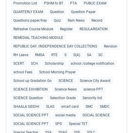
Promotion List
PSHM to BT
PTA
PUBLIC EXAM
QUARTERLY EXAM
Question
Question Paper
Questions paper/Key
Quiz
Rain News
Record
Refresher Course Module
Register
REGULARISATION
REMEDIAL TEACHING MODULE
REPUBLIC DAY /INDEPENDENCE DAY COLLECTIONS
Revision
RH Leave
RMSA
RTE
S
S(A)
SA
SC
SCERT
SCH
Scholarship
school /college notification
school Fees
School Morning Prayer
School up Gradation Go
SCIENCE
Science City Award
SCIENCE EXHIBITION
Science News
science PPT
SCIENCE Question
Selecition Grade
Seniority list
SHAALA SIDDHI
SLAS
smart card
SMC
SMDC
SOCIAL SCIENCE PPT
social media
SOCIAL SCIENCE
SOCIAL SCIENCE PPT
SPD
Special TET
Special Teacher
SSA
SSAS
SSE
SSLC