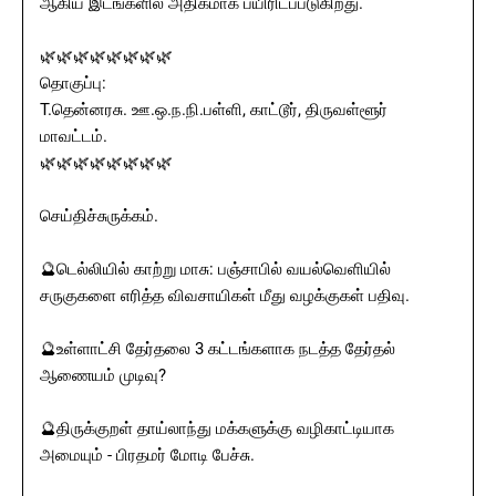
ஆகிய இடங்களில் அதிகமாக பயிரிடப்படுகிறது.
🌿🌿🌿🌿🌿🌿🌿🌿
தொகுப்பு:
T.தென்னரசு. ஊ.ஒ.ந.நி.பள்ளி, காட்டூர், திருவள்ளூர்
மாவட்டம்.
🌿🌿🌿🌿🌿🌿🌿🌿
செய்திச்சுருக்கம்.
🔮டெல்லியில் காற்று மாசு: பஞ்சாபில் வயல்வெளியில்
சருகுகளை எரித்த விவசாயிகள் மீது வழக்குகள் பதிவு.
🔮உள்ளாட்சி தேர்தலை 3 கட்டங்களாக நடத்த தேர்தல்
ஆணையம் முடிவு?
🔮திருக்குறள் தாய்லாந்து மக்களுக்கு வழிகாட்டியாக
அமையும் - பிரதமர் மோடி பேச்சு.