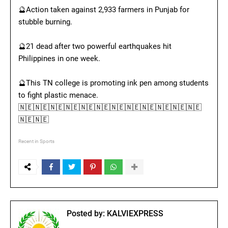
🔮Action taken against 2,933 farmers in Punjab for
stubble burning.
🔮21 dead after two powerful earthquakes hit
Philippines in one week.
🔮This TN college is promoting ink pen among students
to fight plastic menace.
🇳🇪🇳🇪🇳🇪🇳🇪🇳🇪🇳🇪🇳🇪🇳🇪🇳🇪🇳🇪🇳🇪🇳🇪
🇳🇪🇳🇪
Recent in Sports
Posted by:
KALVIEXPRESS