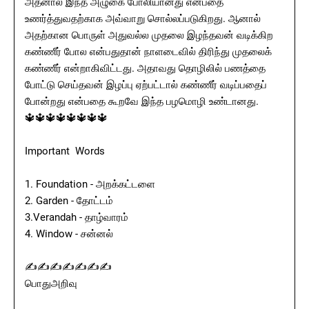
அதனால் இந்த அழுகை போலியானது என்பதை
உணர்த்துவதற்காக அவ்வாறு சொல்லப்படுகிறது. ஆனால்
அதற்கான பொருள் அதுவல்ல முதலை இழந்தவன் வடிக்கிற
கண்ணீர் போல என்பதுதான் நாளடைவில் திரிந்து முதலைக்
கண்ணீர் என்றாகிவிட்டது. அதாவது தொழிலில் பணத்தை
போட்டு செய்தவன் இழப்பு ஏற்பட்டால் கண்ணீர் வடிப்பதைப்
போன்றது என்பதை கூறவே இந்த பழமொழி உண்டானது.
🔱🔱🔱🔱🔱🔱🔱🔱
Important Words
1. Foundation - அறக்கட்டளை
2. Garden - தோட்டம்
3.Verandah - தாழ்வாரம்
4. Window - சன்னல்
✍✍✍✍✍✍✍
பொதுஅறிவு