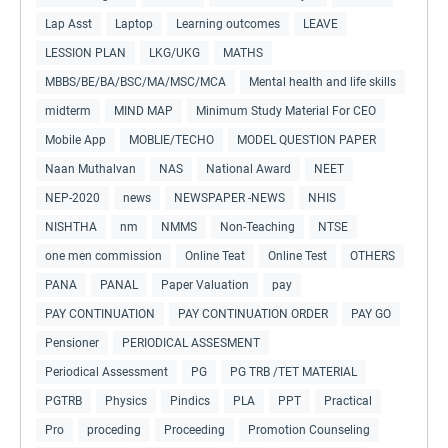
Lap Asst
Laptop
Learning outcomes
LEAVE
LESSION PLAN
LKG/UKG
MATHS
MBBS/BE/BA/BSC/MA/MSC/MCA
Mental health and life skills
midterm
MIND MAP
Minimum Study Material For CEO
Mobile App
MOBLIE/TECHO
MODEL QUESTION PAPER
Naan Muthalvan
NAS
National Award
NEET
NEP-2020
news
NEWSPAPER -NEWS
NHIS
NISHTHA
nm
NMMS
Non-Teaching
NTSE
one men commission
Online Teat
Online Test
OTHERS
PANA
PANAL
Paper Valuation
pay
PAY CONTINUATION
PAY CONTINUATION ORDER
PAY GO
Pensioner
PERIODICAL ASSESMENT
Periodical Assessment
PG
PG TRB /TET MATERIAL
PGTRB
Physics
Pindics
PLA
PPT
Practical
Pro
proceding
Proceeding
Promotion Counseling