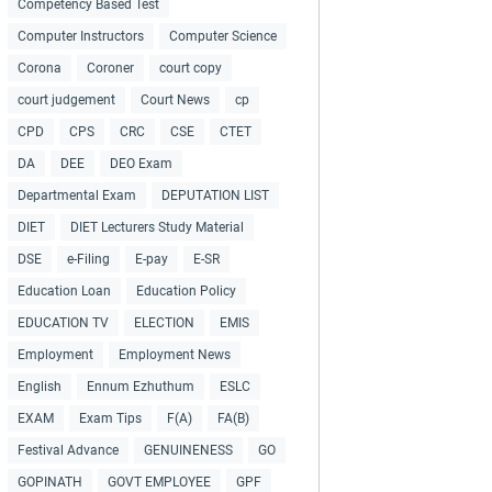
Competency Based Test
Computer Instructors
Computer Science
Corona
Coroner
court copy
court judgement
Court News
cp
CPD
CPS
CRC
CSE
CTET
DA
DEE
DEO Exam
Departmental Exam
DEPUTATION LIST
DIET
DIET Lecturers Study Material
DSE
e-Filing
E-pay
E-SR
Education Loan
Education Policy
EDUCATION TV
ELECTION
EMIS
Employment
Employment News
English
Ennum Ezhuthum
ESLC
EXAM
Exam Tips
F(A)
FA(B)
Festival Advance
GENUINENESS
GO
GOPINATH
GOVT EMPLOYEE
GPF