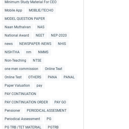
Minimum Study Material For CEO
Mobile App
MOBLIE/TECHO
MODEL QUESTION PAPER
Naan Muthalvan
NAS
National Award
NEET
NEP-2020
news
NEWSPAPER -NEWS
NHIS
NISHTHA
nm
NMMS
Non-Teaching
NTSE
one men commission
Online Teat
Online Test
OTHERS
PANA
PANAL
Paper Valuation
pay
PAY CONTINUATION
PAY CONTINUATION ORDER
PAY GO
Pensioner
PERIODICAL ASSESMENT
Periodical Assessment
PG
PG TRB /TET MATERIAL
PGTRB