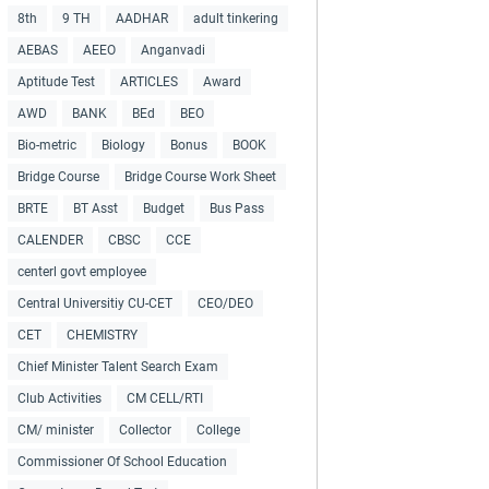
8th
9 TH
AADHAR
adult tinkering
AEBAS
AEEO
Anganvadi
Aptitude Test
ARTICLES
Award
AWD
BANK
BEd
BEO
Bio-metric
Biology
Bonus
BOOK
Bridge Course
Bridge Course Work Sheet
BRTE
BT Asst
Budget
Bus Pass
CALENDER
CBSC
CCE
centerl govt employee
Central Universitiy CU-CET
CEO/DEO
CET
CHEMISTRY
Chief Minister Talent Search Exam
Club Activities
CM CELL/RTI
CM/ minister
Collector
College
Commissioner Of School Education