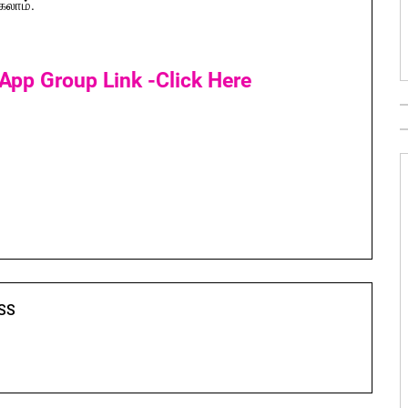
கலாம்.
App Group Link -Click Here
SS