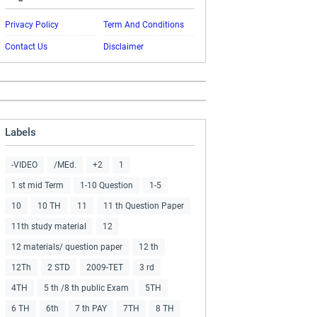
Privacy Policy
Term And Conditions
Contact Us
Disclaimer
Labels
-VIDEO
/MEd.
+2
1
1 st mid Term
1-10 Question
1-5
10
10 TH
11
11 th Question Paper
11th study material
12
12 materials/ question paper
12 th
12Th
2 STD
2009-TET
3 rd
4TH
5 th /8 th public Exam
5TH
6 TH
6th
7 th PAY
7TH
8 TH