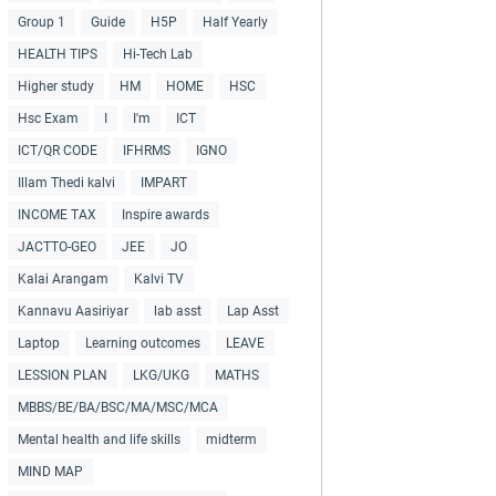
Group 1
Guide
H5P
Half Yearly
HEALTH TIPS
Hi-Tech Lab
Higher study
HM
HOME
HSC
Hsc Exam
I
I'm
ICT
ICT/QR CODE
IFHRMS
IGNO
Illam Thedi kalvi
IMPART
INCOME TAX
Inspire awards
JACTTO-GEO
JEE
JO
Kalai Arangam
Kalvi TV
Kannavu Aasiriyar
lab asst
Lap Asst
Laptop
Learning outcomes
LEAVE
LESSION PLAN
LKG/UKG
MATHS
MBBS/BE/BA/BSC/MA/MSC/MCA
Mental health and life skills
midterm
MIND MAP