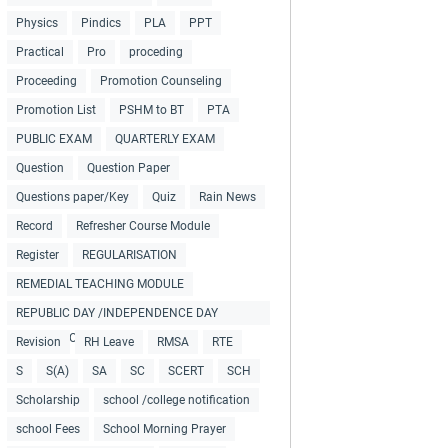
Physics
Pindics
PLA
PPT
Practical
Pro
proceding
Proceeding
Promotion Counseling
Promotion List
PSHM to BT
PTA
PUBLIC EXAM
QUARTERLY EXAM
Question
Question Paper
Questions paper/Key
Quiz
Rain News
Record
Refresher Course Module
Register
REGULARISATION
REMEDIAL TEACHING MODULE
REPUBLIC DAY /INDEPENDENCE DAY
COLLECTIONS
Revision
RH Leave
RMSA
RTE
S
S(A)
SA
SC
SCERT
SCH
Scholarship
school /college notification
school Fees
School Morning Prayer