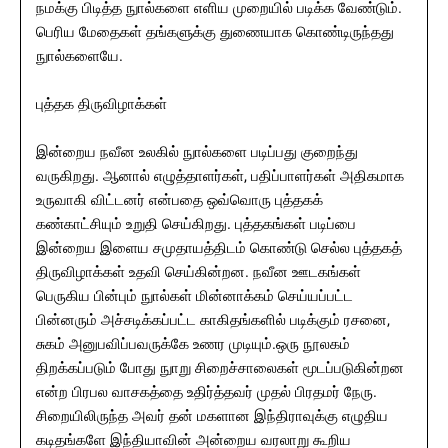
நமக்கு பிடித்த நுால்களை எளிய முறையில் படிக்க வேண்டும்.
பெரிய மேதைகள் தங்களுக்கு துணையாக கொண்டிருந்தது
நுால்களையே.
புத்தக திருவிழாக்கள்
இன்றைய நவீன உலகில் நுால்களை படிப்பது குறைந்து
வருகிறது. ஆனால் எழுத்தாளர்கள், பதிப்பாளர்கள் அதிகமாக
உருவாகி விட்டனர் என்பதை ஒவ்வொரு புத்தகக்
கண்காட்சியும் உறுதி செய்கிறது. புத்தகங்கள் படிப்பை
இன்றைய இளைய சமுதாயத்திடம் கொண்டு செல்ல புத்தகத்
திருவிழாக்கள் உதவி செய்கின்றன. நவீன ஊடகங்கள்
பெருகிய பின்பும் நுால்கள் மின்னாக்கம் செய்யப்பட்ட
பின்னரும் அச்சடிக்கப்பட்ட காகிதங்களில் படிக்கும் ரசனை,
சுகம் அனுபவிப்பவருக்கே உணர முடியும்.ஒரு நூலகம்
திறக்கப்படும் போது நுாறு சிறைச்சாலைகள் மூடப்படுகின்றன
என்ற பிரபல வாசகத்தை உதிர்த்தவர் முதல் பிரதமர் நேரு.
சிறையிலிருந்த அவர் தன் மகளான இந்திராவுக்கு எழுதிய
கடிதங்களே இந்தியாவின் அன்றைய வரலாறு கூறிய