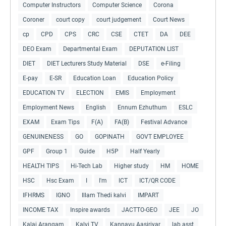
Computer Instructors
Computer Science
Corona
Coroner
court copy
court judgement
Court News
cp
CPD
CPS
CRC
CSE
CTET
DA
DEE
DEO Exam
Departmental Exam
DEPUTATION LIST
DIET
DIET Lecturers Study Material
DSE
e-Filing
E-pay
E-SR
Education Loan
Education Policy
EDUCATION TV
ELECTION
EMIS
Employment
Employment News
English
Ennum Ezhuthum
ESLC
EXAM
Exam Tips
F(A)
FA(B)
Festival Advance
GENUINENESS
GO
GOPINATH
GOVT EMPLOYEE
GPF
Group 1
Guide
H5P
Half Yearly
HEALTH TIPS
Hi-Tech Lab
Higher study
HM
HOME
HSC
Hsc Exam
I
I'm
ICT
ICT/QR CODE
IFHRMS
IGNO
Illam Thedi kalvi
IMPART
INCOME TAX
Inspire awards
JACTTO-GEO
JEE
JO
Kalai Arangam
Kalvi TV
Kannavu Aasiriyar
lab asst