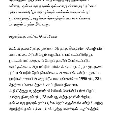
சமூகத்தின் திறவுகோல் அறிவார்ந்த எழுத்தாளர்களிடம்
உள்ளது. ஒவ்வொரு நாளும் ஒவ்வொரு வினாடியும் நம்மை
புதிய உலகத்திற்கு அழைத்துச் செல்லும் அனுபவம் நம்
நுால்களுக்கும், எழுத்தாளர்களுக்கும் உண்டு என்பதை
யாராலும் மறுக்க இயலாது.
சமூகத்தை புரட்டும் நெம்புகோல்
உலகின் தலைசிறந்த நுால்கள் அந்தந்த இனத்தின், மொழியின்
பண்பாட்டை அறிவிக்கும் கருவியாக பார்க்கப்படுகிறது.
நுால்கள் என்பதை நாம் பெறும் தாளில் கோர்க்கப்படும்
எழுத்துக்கள் என்று மட்டும் பார்க்கக் கூடாது. அது சமூகத்தை
புரட்டிப்போடும் நெம்புகோல்கள் என உணர வேண்டும். ஐக்கிய
நாடுகள் சபையின் ஒரு பிரிவான யுனெஸ்கோ 1995 ஏப்., 23ம்
தேதியை 'உலக புத்தகம், காப்புரிமை தினமாக'
அறிவித்தது.எழுத்தாளர் வில்லியம் ஷேக்ஸ்பியரின் பிறப்பு,
மறைவு தினமும் ஏப்., 23 என்பது அந்த நாளின் சிறப்பு.
ஒவ்வொரு நாளும் நாம் படிக்க நேரம் ஒதுக்க வேண்டும். அந்த
நேரத்தில் நாம் படிப்பை மேம்படுத்த வேண்டும். ஆரம்பத்தில்