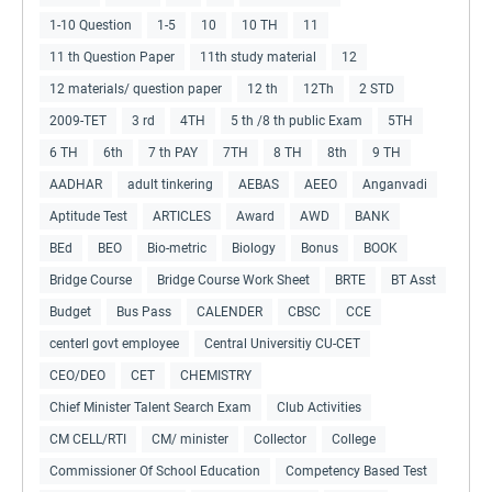
1-10 Question
1-5
10
10 TH
11
11 th Question Paper
11th study material
12
12 materials/ question paper
12 th
12Th
2 STD
2009-TET
3 rd
4TH
5 th /8 th public Exam
5TH
6 TH
6th
7 th PAY
7TH
8 TH
8th
9 TH
AADHAR
adult tinkering
AEBAS
AEEO
Anganvadi
Aptitude Test
ARTICLES
Award
AWD
BANK
BEd
BEO
Bio-metric
Biology
Bonus
BOOK
Bridge Course
Bridge Course Work Sheet
BRTE
BT Asst
Budget
Bus Pass
CALENDER
CBSC
CCE
centerl govt employee
Central Universitiy CU-CET
CEO/DEO
CET
CHEMISTRY
Chief Minister Talent Search Exam
Club Activities
CM CELL/RTI
CM/ minister
Collector
College
Commissioner Of School Education
Competency Based Test