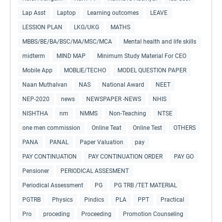
Lap Asst
Laptop
Learning outcomes
LEAVE
LESSION PLAN
LKG/UKG
MATHS
MBBS/BE/BA/BSC/MA/MSC/MCA
Mental health and life skills
midterm
MIND MAP
Minimum Study Material For CEO
Mobile App
MOBLIE/TECHO
MODEL QUESTION PAPER
Naan Muthalvan
NAS
National Award
NEET
NEP-2020
news
NEWSPAPER -NEWS
NHIS
NISHTHA
nm
NMMS
Non-Teaching
NTSE
one men commission
Online Teat
Online Test
OTHERS
PANA
PANAL
Paper Valuation
pay
PAY CONTINUATION
PAY CONTINUATION ORDER
PAY GO
Pensioner
PERIODICAL ASSESMENT
Periodical Assessment
PG
PG TRB /TET MATERIAL
PGTRB
Physics
Pindics
PLA
PPT
Practical
Pro
proceding
Proceeding
Promotion Counseling