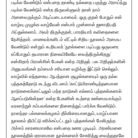
படிக்க வேண்டும் என்பதை தாண்டி நல்லதை பகுத்து அராய்ந்து
படிக்க வேண்டும் என்ற திருவள்ளுவர் தான் நாம்
அனைவருக்கும் அடிப்படையானவர். ஒரு குறள் போதும் என்
வாழ்வு முழுக்க வாழ்வேன் என்பார் முன்னாள் ஐனாதிபதி
அப்துல்கலாம். அவர் திருக்குறள், பாரதியார் கவிதைகளை
நேசித்தார். மாணவர்களிடம் வீட்டில் சிறிய நுாலகம் அமைய
வேண்டும் என்றும் கூறியவர்.'நுால்களை படிப்பது ஒருவரை
எப்போதும் தயாரான நிலையிலேயே வைத்திருக்கிறது'
என்கிறார் பிரான்சிஸ் பேகன் என்ற அறிஞர். பல அறிஞர்களின்
அனுபவங்கள் நம்மைச் சரியான வழிக்கு இட்டுச் செல்லும்.
வாழ்வில் எத்தகைய ஆபத்தான சூழல்களையும் ஒரு நல்ல
புத்தகத்தோடு கடந்து விடலாம்.'காட்டுமிராண்டித்தனமான
நாடுகளைக்காட்டிலும் மற்ற நாடுகள் எல்லாம் புத்தகங்களால்
ஆளப்படுகின்றன' என்ற பேகனின் கூற்றை உண்மையாக்கும்
வரலாற்றுச் சம்பவங்களை நினைத்துப் பார்க்க வேண்டும்.
நாளந்தா பல்கலைக்கழகம் தீக்கிரையானதும், யாழ்ப்பாண
நுாலகம் தீயிட்டு எரிக்கப்பட்டதும் புத்தகங்கள் மேலிருந்த
அச்சம் காரணமாகவே என்பதை உணர முடியும். அரண்மனை
நுாலகத்தில் ஏராளமான நுால்களைச் சேகரித்து வைத்ததாலே