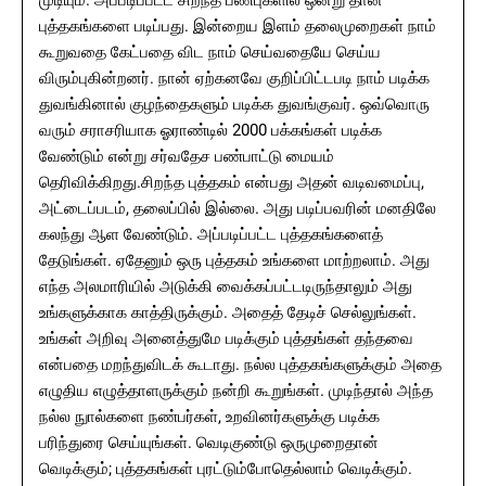
முடியும். அப்படிப்பட்ட சிறந்த பண்புகளில் ஒன்று தான்
புத்தகங்களை படிப்பது. இன்றைய இளம் தலைமுறைகள் நாம்
கூறுவதை கேட்பதை விட நாம் செய்வதையே செய்ய
விரும்புகின்றனர். நான் ஏற்கனவே குறிப்பிட்டபடி நாம் படிக்க
துவங்கினால் குழந்தைகளும் படிக்க துவங்குவர். ஒவ்வொரு
வரும் சராசரியாக ஓராண்டில் 2000 பக்கங்கள் படிக்க
வேண்டும் என்று சர்வதேச பண்பாட்டு மையம்
தெரிவிக்கிறது.சிறந்த புத்தகம் என்பது அதன் வடிவமைப்பு,
அட்டைப்படம், தலைப்பில் இல்லை. அது படிப்பவரின் மனதிலே
கலந்து ஆள வேண்டும். அப்படிப்பட்ட புத்தகங்களைத்
தேடுங்கள். ஏதேனும் ஒரு புத்தகம் உங்களை மாற்றலாம். அது
எந்த அலமாரியில் அடுக்கி வைக்கப்பட்டடிருந்தாலும் அது
உங்களுக்காக காத்திருக்கும். அதைத் தேடிச் செல்லுங்கள்.
உங்கள் அறிவு அனைத்துமே படிக்கும் புத்தங்கள் தந்தவை
என்பதை மறந்துவிடக் கூடாது. நல்ல புத்தகங்களுக்கும் அதை
எழுதிய எழுத்தாளருக்கும் நன்றி கூறுங்கள். முடிந்தால் அந்த
நல்ல நுால்களை நண்பர்கள், உறவினர்களுக்கு படிக்க
பரிந்துரை செய்யுங்கள். வெடிகுண்டு ஒருமுறைதான்
வெடிக்கும்; புத்தகங்கள் புரட்டும்போதெல்லாம் வெடிக்கும்.