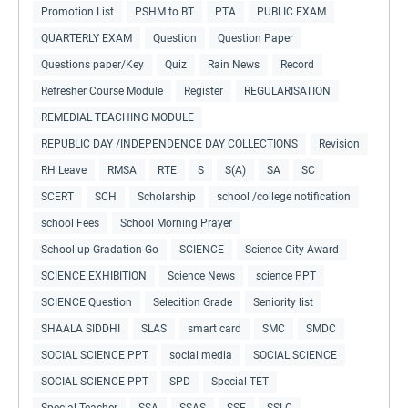
Promotion List
PSHM to BT
PTA
PUBLIC EXAM
QUARTERLY EXAM
Question
Question Paper
Questions paper/Key
Quiz
Rain News
Record
Refresher Course Module
Register
REGULARISATION
REMEDIAL TEACHING MODULE
REPUBLIC DAY /INDEPENDENCE DAY COLLECTIONS
Revision
RH Leave
RMSA
RTE
S
S(A)
SA
SC
SCERT
SCH
Scholarship
school /college notification
school Fees
School Morning Prayer
School up Gradation Go
SCIENCE
Science City Award
SCIENCE EXHIBITION
Science News
science PPT
SCIENCE Question
Selecition Grade
Seniority list
SHAALA SIDDHI
SLAS
smart card
SMC
SMDC
SOCIAL SCIENCE PPT
social media
SOCIAL SCIENCE
SOCIAL SCIENCE PPT
SPD
Special TET
Special Teacher
SSA
SSAS
SSE
SSLC