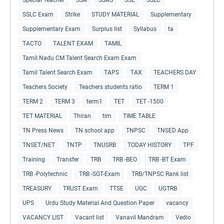
SSLC Exam
Strike
STUDY MATERIAL
Supplementary
Supplementary Exam
Surplus list
Syllabus
ta
TACTO
TALENT EXAM
TAMIL
Tamil Nadu CM Talent Search Exam Exam
Tamil Talent Search Exam
TAPS
TAX
TEACHERS DAY
Teachers Society
Teachers students ratio
TERM 1
TERM 2
TERM 3
term1
TET
TET -1500
TET MATERIAL
Thiran
tim
TIME TABLE
TN Press News
TN school app
TNPSC
TNSED App
TNSET/NET
TNTP
TNUSRB
TODAY HISTORY
TPF
Training
Transfer
TRB
TRB -BEO
TRB -BT Exam
TRB -Polytechnic
TRB -SGT-Exam
TRB/TNPSC Rank list
TREASURY
TRUST Exam
TTSE
UGC
UGTRB
UPS
Urdu Study Material And Question Paper
vacancy
VACANCY LIST
Vacant list
Vanavil Mandram
Vedio