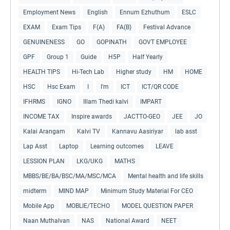
Employment News
English
Ennum Ezhuthum
ESLC
EXAM
Exam Tips
F(A)
FA(B)
Festival Advance
GENUINENESS
GO
GOPINATH
GOVT EMPLOYEE
GPF
Group 1
Guide
H5P
Half Yearly
HEALTH TIPS
Hi-Tech Lab
Higher study
HM
HOME
HSC
Hsc Exam
I
I'm
ICT
ICT/QR CODE
IFHRMS
IGNO
Illam Thedi kalvi
IMPART
INCOME TAX
Inspire awards
JACTTO-GEO
JEE
JO
Kalai Arangam
Kalvi TV
Kannavu Aasiriyar
lab asst
Lap Asst
Laptop
Learning outcomes
LEAVE
LESSION PLAN
LKG/UKG
MATHS
MBBS/BE/BA/BSC/MA/MSC/MCA
Mental health and life skills
midterm
MIND MAP
Minimum Study Material For CEO
Mobile App
MOBLIE/TECHO
MODEL QUESTION PAPER
Naan Muthalvan
NAS
National Award
NEET