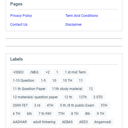
Pages
Privacy Policy
Term And Conditions
Contact Us
Disclaimer
Labels
-VIDEO
/MEd.
+2
1
1 st mid Term
1-10 Question
1-5
10
10 TH
11
11 th Question Paper
11th study material
12
12 materials/ question paper
12 th
12Th
2 STD
2009-TET
3 rd
4TH
5 th /8 th public Exam
5TH
6 TH
6th
7 th PAY
7TH
8 TH
8th
9 TH
AADHAR
adult tinkering
AEBAS
AEEO
Anganvadi