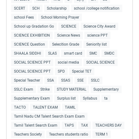
SCERT
SCH
Scholarship
school /college notification
school Fees
School Morning Prayer
School up Gradation Go
SCIENCE
Science City Award
SCIENCE EXHIBITION
Science News
science PPT
SCIENCE Question
Selecition Grade
Seniority list
SHAALA SIDDHI
SLAS
smart card
SMC
SMDC
SOCIAL SCIENCE PPT
social media
SOCIAL SCIENCE
SOCIAL SCIENCE PPT
SPD
Special TET
Special Teacher
SSA
SSAS
SSE
SSLC
SSLC Exam
Strike
STUDY MATERIAL
Supplementary
Supplementary Exam
Surplus list
Syllabus
ta
TACTO
TALENT EXAM
TAMIL
Tamil Nadu CM Talent Search Exam Exam
Tamil Talent Search Exam
TAPS
TAX
TEACHERS DAY
Teachers Society
Teachers students ratio
TERM 1