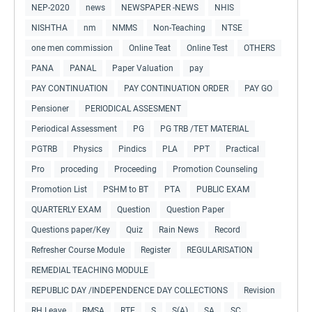
NEP-2020
news
NEWSPAPER -NEWS
NHIS
NISHTHA
nm
NMMS
Non-Teaching
NTSE
one men commission
Online Teat
Online Test
OTHERS
PANA
PANAL
Paper Valuation
pay
PAY CONTINUATION
PAY CONTINUATION ORDER
PAY GO
Pensioner
PERIODICAL ASSESMENT
Periodical Assessment
PG
PG TRB /TET MATERIAL
PGTRB
Physics
Pindics
PLA
PPT
Practical
Pro
proceding
Proceeding
Promotion Counseling
Promotion List
PSHM to BT
PTA
PUBLIC EXAM
QUARTERLY EXAM
Question
Question Paper
Questions paper/Key
Quiz
Rain News
Record
Refresher Course Module
Register
REGULARISATION
REMEDIAL TEACHING MODULE
REPUBLIC DAY /INDEPENDENCE DAY COLLECTIONS
Revision
RH Leave
RMSA
RTE
S
S(A)
SA
SC