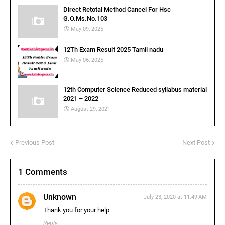
Direct Retotal Method Cancel For Hsc
G.O.Ms.No.103
May 09, 2025
12Th Exam Result 2025 Tamil nadu
May 06, 2025
12th Computer Science Reduced syllabus material
2021 – 2022
August 29, 2021
Previous Post
Next Post
1 Comments
Unknown
July 23, 2020 at 11:49 AM
Thank you for your help
Reply