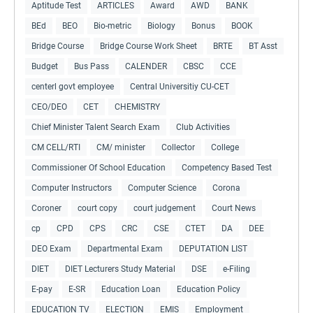
Aptitude Test
ARTICLES
Award
AWD
BANK
BEd
BEO
Bio-metric
Biology
Bonus
BOOK
Bridge Course
Bridge Course Work Sheet
BRTE
BT Asst
Budget
Bus Pass
CALENDER
CBSC
CCE
centerl govt employee
Central Universitiy CU-CET
CEO/DEO
CET
CHEMISTRY
Chief Minister Talent Search Exam
Club Activities
CM CELL/RTI
CM/ minister
Collector
College
Commissioner Of School Education
Competency Based Test
Computer Instructors
Computer Science
Corona
Coroner
court copy
court judgement
Court News
cp
CPD
CPS
CRC
CSE
CTET
DA
DEE
DEO Exam
Departmental Exam
DEPUTATION LIST
DIET
DIET Lecturers Study Material
DSE
e-Filing
E-pay
E-SR
Education Loan
Education Policy
EDUCATION TV
ELECTION
EMIS
Employment