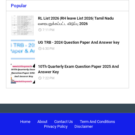
Popular
RL List 2026 |RH leave List 2026| Tamil Nadu
வரையறுக்கப்பட்ட விடுப்பு 2026
7:11 PM
UG TRB - 2024 Question Paper And Answer key
6:30 PM
10Th Quarterly Exam Question Paper 2025 And
Answer Key
7:22 PM
Home
About
Contact Us
Term And Conditions
Privacy Policy
Disclaimer