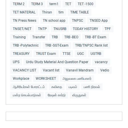
TERM 2
TERM 3
term1
TET
TET -1500
TET MATERIAL
Thiran
tim
TIME TABLE
TN Press News
TN school app
TNPSC
TNSED App
TNSET/NET
TNTP
TNUSRB
TODAY HISTORY
TPF
Training
Transfer
TRB
TRB -BEO
TRB -BT Exam
TRB -Polytechnic
TRB -SGT-Exam
TRB/TNPSC Rank list
TREASURY
TRUST Exam
TTSE
UGC
UGTRB
UPS
Urdu Study Material And Question Paper
vacancy
VACANCY LIST
Vacant list
Vanavil Mandram
Vedio
Workplace
WORKSHEET
அலுவலக பணியாளர்
ஆசிரியர்கள் போராட்டம்
கவிதை
படிவம்
பணி நிரவல்
மன்ற செயல்பாடுகள்
ரேஷன் கார்டு
விருதுகள்