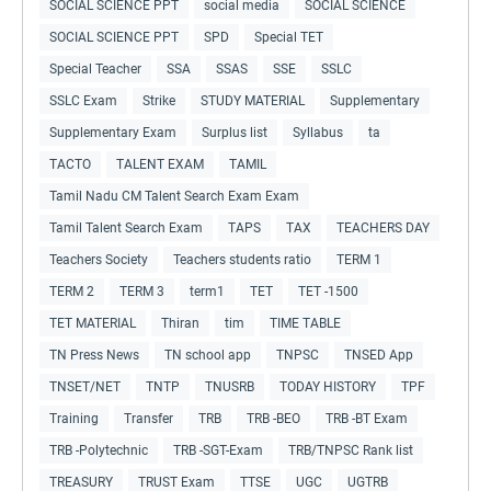
SOCIAL SCIENCE PPT
social media
SOCIAL SCIENCE
SOCIAL SCIENCE PPT
SPD
Special TET
Special Teacher
SSA
SSAS
SSE
SSLC
SSLC Exam
Strike
STUDY MATERIAL
Supplementary
Supplementary Exam
Surplus list
Syllabus
ta
TACTO
TALENT EXAM
TAMIL
Tamil Nadu CM Talent Search Exam Exam
Tamil Talent Search Exam
TAPS
TAX
TEACHERS DAY
Teachers Society
Teachers students ratio
TERM 1
TERM 2
TERM 3
term1
TET
TET -1500
TET MATERIAL
Thiran
tim
TIME TABLE
TN Press News
TN school app
TNPSC
TNSED App
TNSET/NET
TNTP
TNUSRB
TODAY HISTORY
TPF
Training
Transfer
TRB
TRB -BEO
TRB -BT Exam
TRB -Polytechnic
TRB -SGT-Exam
TRB/TNPSC Rank list
TREASURY
TRUST Exam
TTSE
UGC
UGTRB