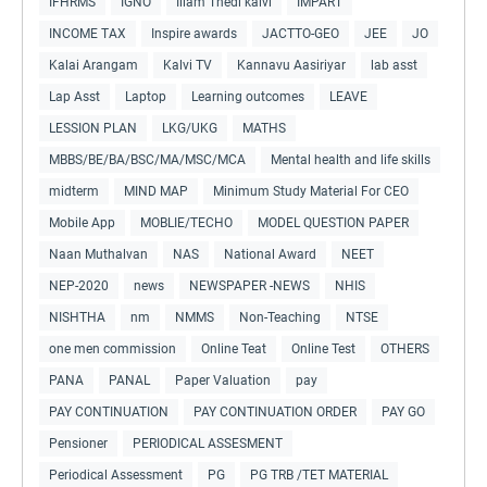
IFHRMS
IGNO
Illam Thedi kalvi
IMPART
INCOME TAX
Inspire awards
JACTTO-GEO
JEE
JO
Kalai Arangam
Kalvi TV
Kannavu Aasiriyar
lab asst
Lap Asst
Laptop
Learning outcomes
LEAVE
LESSION PLAN
LKG/UKG
MATHS
MBBS/BE/BA/BSC/MA/MSC/MCA
Mental health and life skills
midterm
MIND MAP
Minimum Study Material For CEO
Mobile App
MOBLIE/TECHO
MODEL QUESTION PAPER
Naan Muthalvan
NAS
National Award
NEET
NEP-2020
news
NEWSPAPER -NEWS
NHIS
NISHTHA
nm
NMMS
Non-Teaching
NTSE
one men commission
Online Teat
Online Test
OTHERS
PANA
PANAL
Paper Valuation
pay
PAY CONTINUATION
PAY CONTINUATION ORDER
PAY GO
Pensioner
PERIODICAL ASSESMENT
Periodical Assessment
PG
PG TRB /TET MATERIAL