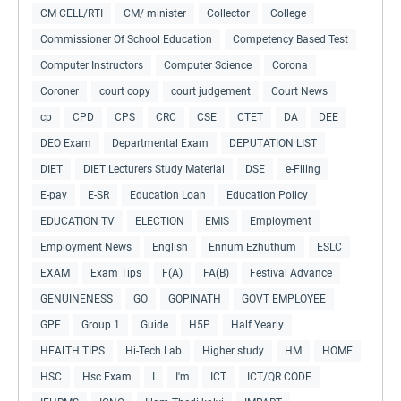
CM CELL/RTI
CM/ minister
Collector
College
Commissioner Of School Education
Competency Based Test
Computer Instructors
Computer Science
Corona
Coroner
court copy
court judgement
Court News
cp
CPD
CPS
CRC
CSE
CTET
DA
DEE
DEO Exam
Departmental Exam
DEPUTATION LIST
DIET
DIET Lecturers Study Material
DSE
e-Filing
E-pay
E-SR
Education Loan
Education Policy
EDUCATION TV
ELECTION
EMIS
Employment
Employment News
English
Ennum Ezhuthum
ESLC
EXAM
Exam Tips
F(A)
FA(B)
Festival Advance
GENUINENESS
GO
GOPINATH
GOVT EMPLOYEE
GPF
Group 1
Guide
H5P
Half Yearly
HEALTH TIPS
Hi-Tech Lab
Higher study
HM
HOME
HSC
Hsc Exam
I
I'm
ICT
ICT/QR CODE