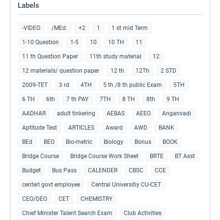
Labels
-VIDEO
/MEd.
+2
1
1 st mid Term
1-10 Question
1-5
10
10 TH
11
11 th Question Paper
11th study material
12
12 materials/ question paper
12 th
12Th
2 STD
2009-TET
3 rd
4TH
5 th /8 th public Exam
5TH
6 TH
6th
7 th PAY
7TH
8 TH
8th
9 TH
AADHAR
adult tinkering
AEBAS
AEEO
Anganvadi
Aptitude Test
ARTICLES
Award
AWD
BANK
BEd
BEO
Bio-metric
Biology
Bonus
BOOK
Bridge Course
Bridge Course Work Sheet
BRTE
BT Asst
Budget
Bus Pass
CALENDER
CBSC
CCE
centerl govt employee
Central Universitiy CU-CET
CEO/DEO
CET
CHEMISTRY
Chief Minister Talent Search Exam
Club Activities