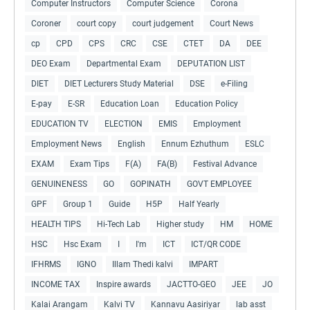
Computer Instructors
Computer Science
Corona
Coroner
court copy
court judgement
Court News
cp
CPD
CPS
CRC
CSE
CTET
DA
DEE
DEO Exam
Departmental Exam
DEPUTATION LIST
DIET
DIET Lecturers Study Material
DSE
e-Filing
E-pay
E-SR
Education Loan
Education Policy
EDUCATION TV
ELECTION
EMIS
Employment
Employment News
English
Ennum Ezhuthum
ESLC
EXAM
Exam Tips
F(A)
FA(B)
Festival Advance
GENUINENESS
GO
GOPINATH
GOVT EMPLOYEE
GPF
Group 1
Guide
H5P
Half Yearly
HEALTH TIPS
Hi-Tech Lab
Higher study
HM
HOME
HSC
Hsc Exam
I
I'm
ICT
ICT/QR CODE
IFHRMS
IGNO
Illam Thedi kalvi
IMPART
INCOME TAX
Inspire awards
JACTTO-GEO
JEE
JO
Kalai Arangam
Kalvi TV
Kannavu Aasiriyar
lab asst