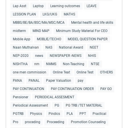
Lap Asst
Laptop
Learning outcomes
LEAVE
LESSION PLAN
LKG/UKG
MATHS
MBBS/BE/BA/BSC/MA/MSC/MCA
Mental health and life skills
midterm
MIND MAP
Minimum Study Material For CEO
Mobile App
MOBLIE/TECHO
MODEL QUESTION PAPER
Naan Muthalvan
NAS
National Award
NEET
NEP-2020
news
NEWSPAPER -NEWS
NHIS
NISHTHA
nm
NMMS
Non-Teaching
NTSE
one men commission
Online Teat
Online Test
OTHERS
PANA
PANAL
Paper Valuation
pay
PAY CONTINUATION
PAY CONTINUATION ORDER
PAY GO
Pensioner
PERIODICAL ASSESMENT
Periodical Assessment
PG
PG TRB /TET MATERIAL
PGTRB
Physics
Pindics
PLA
PPT
Practical
Pro
proceding
Proceeding
Promotion Counseling