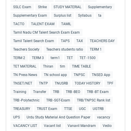
SSLC Exam
Strike
STUDY MATERIAL
Supplementary
Supplementary Exam
Surplus list
Syllabus
ta
TACTO
TALENT EXAM
TAMIL
Tamil Nadu CM Talent Search Exam Exam
Tamil Talent Search Exam
TAPS
TAX
TEACHERS DAY
Teachers Society
Teachers students ratio
TERM 1
TERM 2
TERM 3
term1
TET
TET -1500
TET MATERIAL
Thiran
tim
TIME TABLE
TN Press News
TN school app
TNPSC
TNSED App
TNSET/NET
TNTP
TNUSRB
TODAY HISTORY
TPF
Training
Transfer
TRB
TRB -BEO
TRB -BT Exam
TRB -Polytechnic
TRB -SGT-Exam
TRB/TNPSC Rank list
TREASURY
TRUST Exam
TTSE
UGC
UGTRB
UPS
Urdu Study Material And Question Paper
vacancy
VACANCY LIST
Vacant list
Vanavil Mandram
Vedio