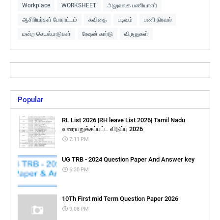
Workplace
WORKSHEET
அலுவலக பணியாளர்
ஆசிரியர்கள் போராட்டம்
கவிதை
படிவம்
பணி நிரவல்
மன்ற செயல்பாடுகள்
ரேஷன் கார்டு
விருதுகள்
Popular
RL List 2026 |RH leave List 2026| Tamil Nadu
வரையறுக்கப்பட்ட விடுப்பு 2026
7:11 PM
UG TRB - 2024 Question Paper And Answer key
6:30 PM
10Th First mid Term Question Paper 2026
9:08 PM