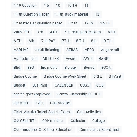
1-10 Question
1-5
10
10 TH
11
11 th Question Paper
11th study material
12
12 materials/ question paper
12 th
12Th
2 STD
2009-TET
3 rd
4TH
5 th /8 th public Exam
5TH
6 TH
6th
7 th PAY
7TH
8 TH
8th
9 TH
AADHAR
adult tinkering
AEBAS
AEEO
Anganvadi
Aptitude Test
ARTICLES
Award
AWD
BANK
BEd
BEO
Bio-metric
Biology
Bonus
BOOK
Bridge Course
Bridge Course Work Sheet
BRTE
BT Asst
Budget
Bus Pass
CALENDER
CBSC
CCE
centerl govt employee
Central Universitiy CU-CET
CEO/DEO
CET
CHEMISTRY
Chief Minister Talent Search Exam
Club Activities
CM CELL/RTI
CM/ minister
Collector
College
Commissioner Of School Education
Competency Based Test