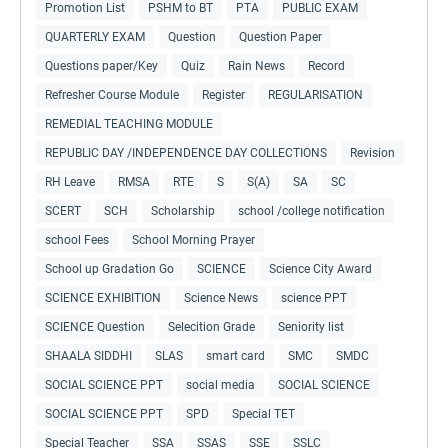
Promotion List
PSHM to BT
PTA
PUBLIC EXAM
QUARTERLY EXAM
Question
Question Paper
Questions paper/Key
Quiz
Rain News
Record
Refresher Course Module
Register
REGULARISATION
REMEDIAL TEACHING MODULE
REPUBLIC DAY /INDEPENDENCE DAY COLLECTIONS
Revision
RH Leave
RMSA
RTE
S
S(A)
SA
SC
SCERT
SCH
Scholarship
school /college notification
school Fees
School Morning Prayer
School up Gradation Go
SCIENCE
Science City Award
SCIENCE EXHIBITION
Science News
science PPT
SCIENCE Question
Selecition Grade
Seniority list
SHAALA SIDDHI
SLAS
smart card
SMC
SMDC
SOCIAL SCIENCE PPT
social media
SOCIAL SCIENCE
SOCIAL SCIENCE PPT
SPD
Special TET
Special Teacher
SSA
SSAS
SSE
SSLC