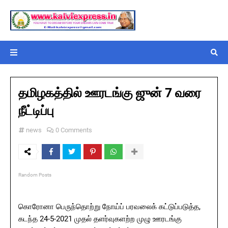
தமிழகத்தில் ஊரடங்கு ஜுன் 7 வரை
நீட்டிப்பு
news
0 Comments
Random Posts
கொரோனா பெருந்தொற்று நோய்ப் பரவலைக் கட்டுப்படுத்த,
கடந்த 24-5-2021 முதல் தளர்வுகளற்ற முழு ஊரடங்கு