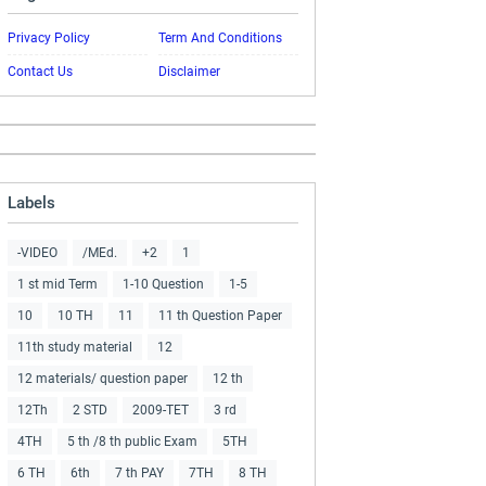
Privacy Policy
Term And Conditions
Contact Us
Disclaimer
Labels
-VIDEO
/MEd.
+2
1
1 st mid Term
1-10 Question
1-5
10
10 TH
11
11 th Question Paper
11th study material
12
12 materials/ question paper
12 th
12Th
2 STD
2009-TET
3 rd
4TH
5 th /8 th public Exam
5TH
6 TH
6th
7 th PAY
7TH
8 TH