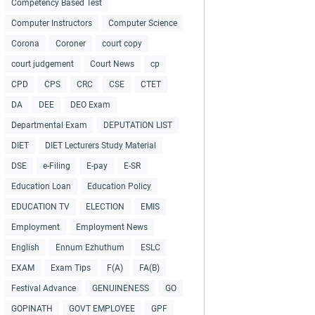
Competency Based Test
Computer Instructors
Computer Science
Corona
Coroner
court copy
court judgement
Court News
cp
CPD
CPS
CRC
CSE
CTET
DA
DEE
DEO Exam
Departmental Exam
DEPUTATION LIST
DIET
DIET Lecturers Study Material
DSE
e-Filing
E-pay
E-SR
Education Loan
Education Policy
EDUCATION TV
ELECTION
EMIS
Employment
Employment News
English
Ennum Ezhuthum
ESLC
EXAM
Exam Tips
F(A)
FA(B)
Festival Advance
GENUINENESS
GO
GOPINATH
GOVT EMPLOYEE
GPF