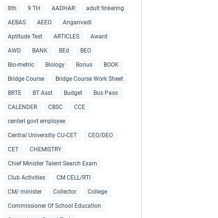
8th
9 TH
AADHAR
adult tinkering
AEBAS
AEEO
Anganvadi
Aptitude Test
ARTICLES
Award
AWD
BANK
BEd
BEO
Bio-metric
Biology
Bonus
BOOK
Bridge Course
Bridge Course Work Sheet
BRTE
BT Asst
Budget
Bus Pass
CALENDER
CBSC
CCE
centerl govt employee
Central Universitiy CU-CET
CEO/DEO
CET
CHEMISTRY
Chief Minister Talent Search Exam
Club Activities
CM CELL/RTI
CM/ minister
Collector
College
Commissioner Of School Education