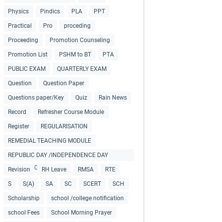
Physics
Pindics
PLA
PPT
Practical
Pro
proceding
Proceeding
Promotion Counseling
Promotion List
PSHM to BT
PTA
PUBLIC EXAM
QUARTERLY EXAM
Question
Question Paper
Questions paper/Key
Quiz
Rain News
Record
Refresher Course Module
Register
REGULARISATION
REMEDIAL TEACHING MODULE
REPUBLIC DAY /INDEPENDENCE DAY
COLLECTIONS
Revision
RH Leave
RMSA
RTE
S
S(A)
SA
SC
SCERT
SCH
Scholarship
school /college notification
school Fees
School Morning Prayer