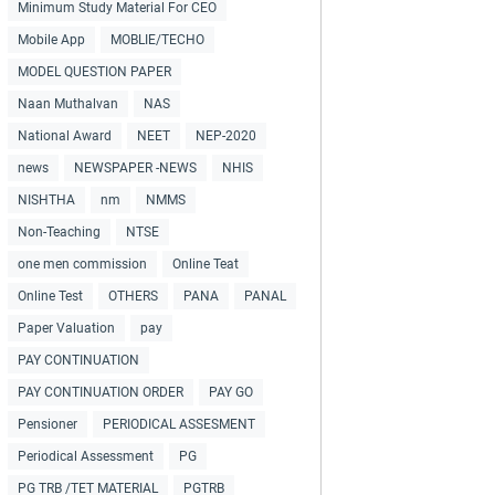
Minimum Study Material For CEO
Mobile App
MOBLIE/TECHO
MODEL QUESTION PAPER
Naan Muthalvan
NAS
National Award
NEET
NEP-2020
news
NEWSPAPER -NEWS
NHIS
NISHTHA
nm
NMMS
Non-Teaching
NTSE
one men commission
Online Teat
Online Test
OTHERS
PANA
PANAL
Paper Valuation
pay
PAY CONTINUATION
PAY CONTINUATION ORDER
PAY GO
Pensioner
PERIODICAL ASSESMENT
Periodical Assessment
PG
PG TRB /TET MATERIAL
PGTRB