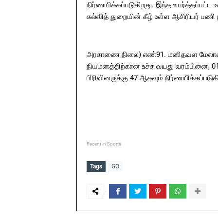
நிர்ணயிக்கப்படுகிறது. இந்த உயர்த்தப்பட்ட
கல்வித் துறையின் கீழ் உள்ள ஆசிரியர் ப
அரசாணை நிலை) எண்91. மனிதவள மேலாண்மைத
நியமனத்திற்கான உச்ச வயது வரம்பினை, 01.
பிரிவினருக்கு 47 ஆகவும் நிர்ணயிக்கப்படுக
Recent in Sports
Tags
GO