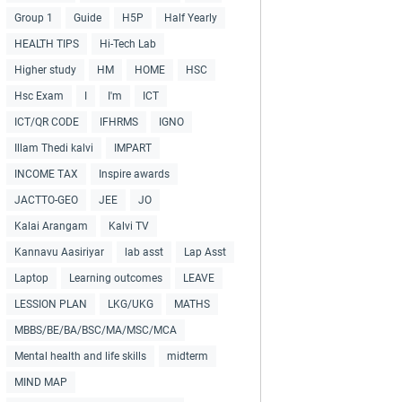
Group 1
Guide
H5P
Half Yearly
HEALTH TIPS
Hi-Tech Lab
Higher study
HM
HOME
HSC
Hsc Exam
I
I'm
ICT
ICT/QR CODE
IFHRMS
IGNO
Illam Thedi kalvi
IMPART
INCOME TAX
Inspire awards
JACTTO-GEO
JEE
JO
Kalai Arangam
Kalvi TV
Kannavu Aasiriyar
lab asst
Lap Asst
Laptop
Learning outcomes
LEAVE
LESSION PLAN
LKG/UKG
MATHS
MBBS/BE/BA/BSC/MA/MSC/MCA
Mental health and life skills
midterm
MIND MAP