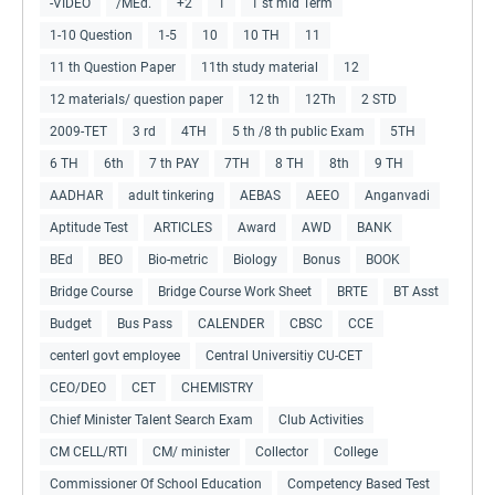
-VIDEO
/MEd.
+2
1
1 st mid Term
1-10 Question
1-5
10
10 TH
11
11 th Question Paper
11th study material
12
12 materials/ question paper
12 th
12Th
2 STD
2009-TET
3 rd
4TH
5 th /8 th public Exam
5TH
6 TH
6th
7 th PAY
7TH
8 TH
8th
9 TH
AADHAR
adult tinkering
AEBAS
AEEO
Anganvadi
Aptitude Test
ARTICLES
Award
AWD
BANK
BEd
BEO
Bio-metric
Biology
Bonus
BOOK
Bridge Course
Bridge Course Work Sheet
BRTE
BT Asst
Budget
Bus Pass
CALENDER
CBSC
CCE
centerl govt employee
Central Universitiy CU-CET
CEO/DEO
CET
CHEMISTRY
Chief Minister Talent Search Exam
Club Activities
CM CELL/RTI
CM/ minister
Collector
College
Commissioner Of School Education
Competency Based Test