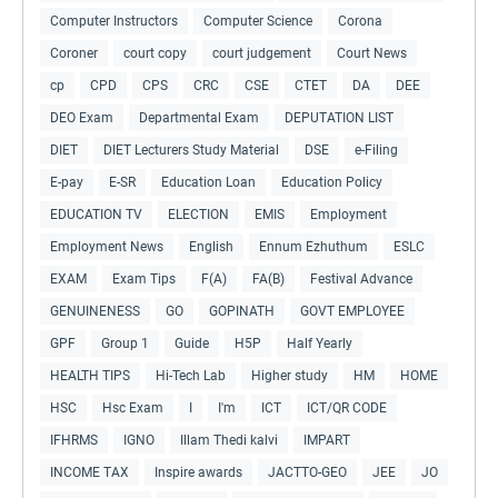
Computer Instructors
Computer Science
Corona
Coroner
court copy
court judgement
Court News
cp
CPD
CPS
CRC
CSE
CTET
DA
DEE
DEO Exam
Departmental Exam
DEPUTATION LIST
DIET
DIET Lecturers Study Material
DSE
e-Filing
E-pay
E-SR
Education Loan
Education Policy
EDUCATION TV
ELECTION
EMIS
Employment
Employment News
English
Ennum Ezhuthum
ESLC
EXAM
Exam Tips
F(A)
FA(B)
Festival Advance
GENUINENESS
GO
GOPINATH
GOVT EMPLOYEE
GPF
Group 1
Guide
H5P
Half Yearly
HEALTH TIPS
Hi-Tech Lab
Higher study
HM
HOME
HSC
Hsc Exam
I
I'm
ICT
ICT/QR CODE
IFHRMS
IGNO
Illam Thedi kalvi
IMPART
INCOME TAX
Inspire awards
JACTTO-GEO
JEE
JO