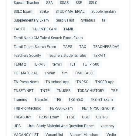
Special Teacher
SSA
SSAS
SSE
SSLC
SSLC Exam
Strike
STUDY MATERIAL
Supplementary
Supplementary Exam
Surplus list
Syllabus
ta
TACTO
TALENT EXAM
TAMIL
Tamil Nadu CM Talent Search Exam Exam
Tamil Talent Search Exam
TAPS
TAX
TEACHERS DAY
Teachers Society
Teachers students ratio
TERM 1
TERM 2
TERM 3
term1
TET
TET -1500
TET MATERIAL
Thiran
tim
TIME TABLE
TN Press News
TN school app
TNPSC
TNSED App
TNSET/NET
TNTP
TNUSRB
TODAY HISTORY
TPF
Training
Transfer
TRB
TRB -BEO
TRB -BT Exam
TRB -Polytechnic
TRB -SGT-Exam
TRB/TNPSC Rank list
TREASURY
TRUST Exam
TTSE
UGC
UGTRB
UPS
Urdu Study Material And Question Paper
vacancy
VACANCY LIST
Vacant list
Vanavil Mandram
Vedio