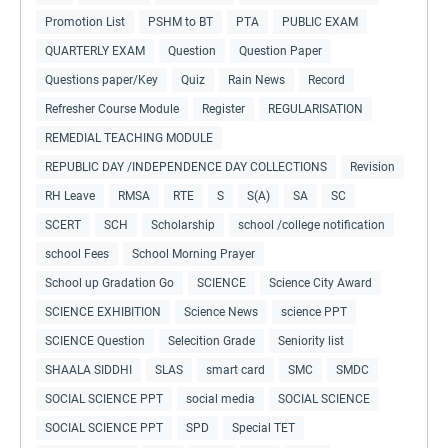
Promotion List
PSHM to BT
PTA
PUBLIC EXAM
QUARTERLY EXAM
Question
Question Paper
Questions paper/Key
Quiz
Rain News
Record
Refresher Course Module
Register
REGULARISATION
REMEDIAL TEACHING MODULE
REPUBLIC DAY /INDEPENDENCE DAY COLLECTIONS
Revision
RH Leave
RMSA
RTE
S
S(A)
SA
SC
SCERT
SCH
Scholarship
school /college notification
school Fees
School Morning Prayer
School up Gradation Go
SCIENCE
Science City Award
SCIENCE EXHIBITION
Science News
science PPT
SCIENCE Question
Selecition Grade
Seniority list
SHAALA SIDDHI
SLAS
smart card
SMC
SMDC
SOCIAL SCIENCE PPT
social media
SOCIAL SCIENCE
SOCIAL SCIENCE PPT
SPD
Special TET