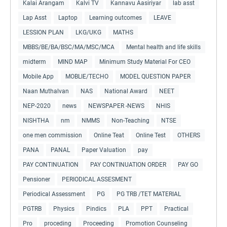
Kalai Arangam
Kalvi TV
Kannavu Aasiriyar
lab asst
Lap Asst
Laptop
Learning outcomes
LEAVE
LESSION PLAN
LKG/UKG
MATHS
MBBS/BE/BA/BSC/MA/MSC/MCA
Mental health and life skills
midterm
MIND MAP
Minimum Study Material For CEO
Mobile App
MOBLIE/TECHO
MODEL QUESTION PAPER
Naan Muthalvan
NAS
National Award
NEET
NEP-2020
news
NEWSPAPER -NEWS
NHIS
NISHTHA
nm
NMMS
Non-Teaching
NTSE
one men commission
Online Teat
Online Test
OTHERS
PANA
PANAL
Paper Valuation
pay
PAY CONTINUATION
PAY CONTINUATION ORDER
PAY GO
Pensioner
PERIODICAL ASSESMENT
Periodical Assessment
PG
PG TRB /TET MATERIAL
PGTRB
Physics
Pindics
PLA
PPT
Practical
Pro
proceding
Proceeding
Promotion Counseling